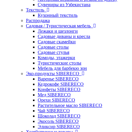
Сувениры из Узбекистана
Текстиль
Кухонный текстиль
Распродажа
Садовая / Туристическая мебель
Лежаки и шезлонги
Садовые диваны и кресла
Садовые скамейки
Садовые столы
Садовые стулья
Комоды, этажерки
Туристические столы
Мебель для барбекю зон
Эко-продукты SIBERECO
Варенье SIBERECO
Кедрокофе SIBERECO
Конфеты SIBERECO
Мед SIBERECO
Орехи SIBERECO
Растительное масло SIBERECO
Чай SIBERECO
Шоколад SIBERECO
Экосоль SIBERECO
Эликсир SIBERECO
Хозяйственные товары