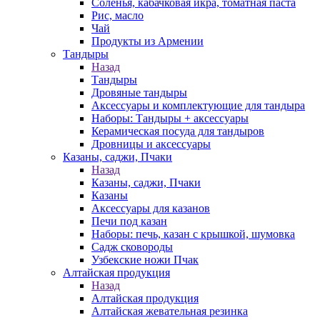
Соленья, кабачковая икра, томатная паста
Рис, масло
Чай
Продукты из Армении
Тандыры
Назад
Тандыры
Дровяные тандыры
Аксессуары и комплектующие для тандыра
Наборы: Тандыры + аксессуары
Керамическая посуда для тандыров
Дровницы и аксессуары
Казаны, саджи, Пчаки
Назад
Казаны, саджи, Пчаки
Казаны
Аксессуары для казанов
Печи под казан
Наборы: печь, казан с крышкой, шумовка
Садж сковороды
Узбекские ножи Пчак
Алтайская продукция
Назад
Алтайская продукция
Алтайская жевательная резинка