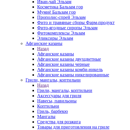
Иван-чай Эльзам
Косметика Бальзам гор
Мумиё Бальзам гор
Прополис-спрей Эльзам
Фито и травяные сборы Фарм-продукт
Фито-ягодные сиропы Эльзам
Фитокомплексы Эльзам
Эликсиры Эльзам
Афганские казаны
Назад
Афганские казаны
Афганские казаны двухцветные
Афганские казаны черные
Афганские казаны комби-никель
Афганские казаны никелированные
Грили, мангалы, коптильни
Назад
Грили, мангалы, коптильни
Аксессуары для гриля
Навесы, павильоны
Коптильни
Гриль, барбекю
Мангалы
Средства для розжига
Товары для приготовления на гриле