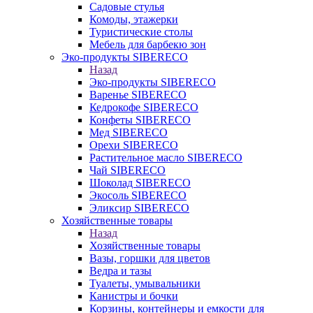
Садовые стулья
Комоды, этажерки
Туристические столы
Мебель для барбекю зон
Эко-продукты SIBERECO
Назад
Эко-продукты SIBERECO
Варенье SIBERECO
Кедрокофе SIBERECO
Конфеты SIBERECO
Мед SIBERECO
Орехи SIBERECO
Растительное масло SIBERECO
Чай SIBERECO
Шоколад SIBERECO
Экосоль SIBERECO
Эликсир SIBERECO
Хозяйственные товары
Назад
Хозяйственные товары
Вазы, горшки для цветов
Ведра и тазы
Туалеты, умывальники
Канистры и бочки
Корзины, контейнеры и емкости для