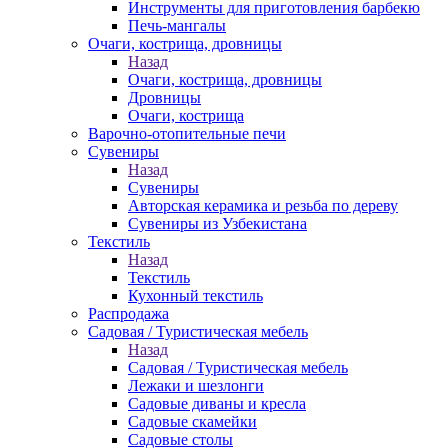
Инструменты для приготовления барбекю
Печь-мангалы
Очаги, кострища, дровницы
Назад
Очаги, кострища, дровницы
Дровницы
Очаги, кострища
Варочно-отопительные печи
Сувениры
Назад
Сувениры
Авторская керамика и резьба по дереву
Сувениры из Узбекистана
Текстиль
Назад
Текстиль
Кухонный текстиль
Распродажа
Садовая / Туристическая мебель
Назад
Садовая / Туристическая мебель
Лежаки и шезлонги
Садовые диваны и кресла
Садовые скамейки
Садовые столы