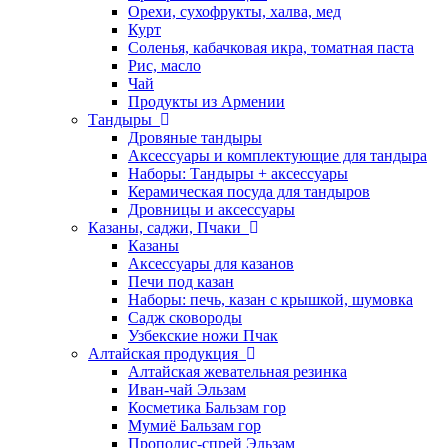
Орехи, сухофрукты, халва, мед
Курт
Соленья, кабачковая икра, томатная паста
Рис, масло
Чай
Продукты из Армении
Тандыры
Дровяные тандыры
Аксессуары и комплектующие для тандыра
Наборы: Тандыры + аксессуары
Керамическая посуда для тандыров
Дровницы и аксессуары
Казаны, саджи, Пчаки
Казаны
Аксессуары для казанов
Печи под казан
Наборы: печь, казан с крышкой, шумовка
Садж сковороды
Узбекские ножи Пчак
Алтайская продукция
Алтайская жевательная резинка
Иван-чай Эльзам
Косметика Бальзам гор
Мумиё Бальзам гор
Прополис-спрей Эльзам