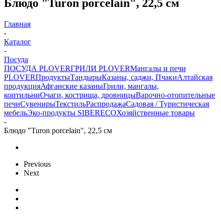
Блюдо "Turon porcelain", 22,5 см
Главная
-
Каталог
-
Посуда
ПОСУДА PLOVER
ГРИЛИ PLOVER
Мангалы и печи
PLOVER
Продукты
Тандыры
Казаны, саджи, Пчаки
Алтайская
продукция
Афганские казаны
Грили, мангалы,
коптильни
Очаги, кострища, дровницы
Варочно-отопительные
печи
Сувениры
Текстиль
Распродажа
Садовая / Туристическая
мебель
Эко-продукты SIBERECO
Хозяйственные товары
-
Блюдо "Turon porcelain", 22,5 см
Previous
Next