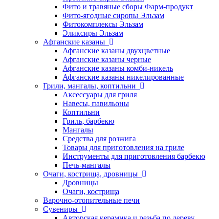
Фито и травяные сборы Фарм-продукт
Фито-ягодные сиропы Эльзам
Фитокомплексы Эльзам
Эликсиры Эльзам
Афганские казаны
Афганские казаны двухцветные
Афганские казаны черные
Афганские казаны комби-никель
Афганские казаны никелированные
Грили, мангалы, коптильни
Аксессуары для гриля
Навесы, павильоны
Коптильни
Гриль, барбекю
Мангалы
Средства для розжига
Товары для приготовления на гриле
Инструменты для приготовления барбекю
Печь-мангалы
Очаги, кострища, дровницы
Дровницы
Очаги, кострища
Варочно-отопительные печи
Сувениры
Авторская керамика и резьба по дереву