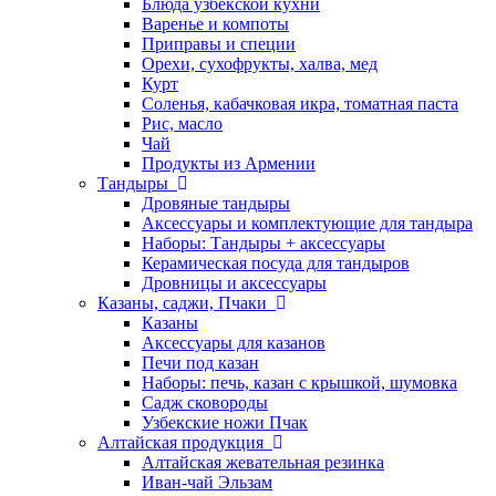
Блюда узбекской кухни
Варенье и компоты
Приправы и специи
Орехи, сухофрукты, халва, мед
Курт
Соленья, кабачковая икра, томатная паста
Рис, масло
Чай
Продукты из Армении
Тандыры
Дровяные тандыры
Аксессуары и комплектующие для тандыра
Наборы: Тандыры + аксессуары
Керамическая посуда для тандыров
Дровницы и аксессуары
Казаны, саджи, Пчаки
Казаны
Аксессуары для казанов
Печи под казан
Наборы: печь, казан с крышкой, шумовка
Садж сковороды
Узбекские ножи Пчак
Алтайская продукция
Алтайская жевательная резинка
Иван-чай Эльзам