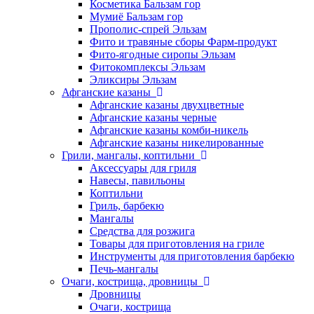
Косметика Бальзам гор
Мумиё Бальзам гор
Прополис-спрей Эльзам
Фито и травяные сборы Фарм-продукт
Фито-ягодные сиропы Эльзам
Фитокомплексы Эльзам
Эликсиры Эльзам
Афганские казаны
Афганские казаны двухцветные
Афганские казаны черные
Афганские казаны комби-никель
Афганские казаны никелированные
Грили, мангалы, коптильни
Аксессуары для гриля
Навесы, павильоны
Коптильни
Гриль, барбекю
Мангалы
Средства для розжига
Товары для приготовления на гриле
Инструменты для приготовления барбекю
Печь-мангалы
Очаги, кострища, дровницы
Дровницы
Очаги, кострища