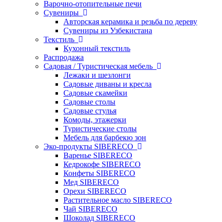
Варочно-отопительные печи
Сувениры
Авторская керамика и резьба по дереву
Сувениры из Узбекистана
Текстиль
Кухонный текстиль
Распродажа
Садовая / Туристическая мебель
Лежаки и шезлонги
Садовые диваны и кресла
Садовые скамейки
Садовые столы
Садовые стулья
Комоды, этажерки
Туристические столы
Мебель для барбекю зон
Эко-продукты SIBERECO
Варенье SIBERECO
Кедрокофе SIBERECO
Конфеты SIBERECO
Мед SIBERECO
Орехи SIBERECO
Растительное масло SIBERECO
Чай SIBERECO
Шоколад SIBERECO