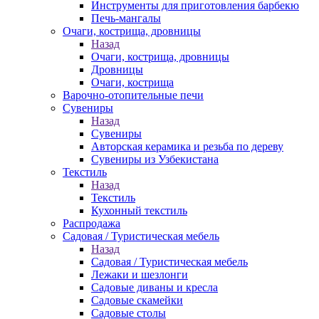
Инструменты для приготовления барбекю
Печь-мангалы
Очаги, кострища, дровницы
Назад
Очаги, кострища, дровницы
Дровницы
Очаги, кострища
Варочно-отопительные печи
Сувениры
Назад
Сувениры
Авторская керамика и резьба по дереву
Сувениры из Узбекистана
Текстиль
Назад
Текстиль
Кухонный текстиль
Распродажа
Садовая / Туристическая мебель
Назад
Садовая / Туристическая мебель
Лежаки и шезлонги
Садовые диваны и кресла
Садовые скамейки
Садовые столы