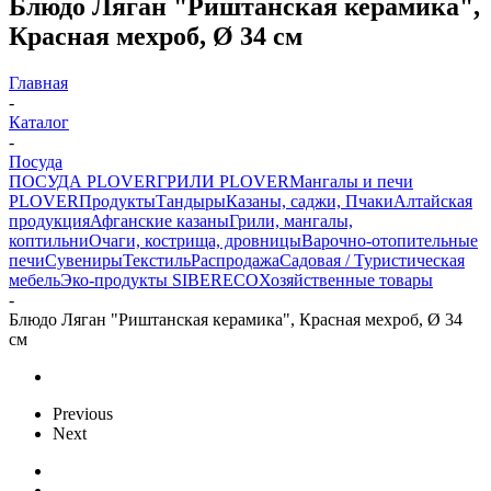
Блюдо Ляган "Риштанская керамика",
Красная мехроб, Ø 34 см
Главная
-
Каталог
-
Посуда
ПОСУДА PLOVER
ГРИЛИ PLOVER
Мангалы и печи
PLOVER
Продукты
Тандыры
Казаны, саджи, Пчаки
Алтайская
продукция
Афганские казаны
Грили, мангалы,
коптильни
Очаги, кострища, дровницы
Варочно-отопительные
печи
Сувениры
Текстиль
Распродажа
Садовая / Туристическая
мебель
Эко-продукты SIBERECO
Хозяйственные товары
-
Блюдо Ляган "Риштанская керамика", Красная мехроб, Ø 34
см
Previous
Next