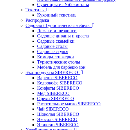
Сувениры из Узбекистана
Текстиль
Кухонный текстиль
Распродажа
Садовая / Туристическая мебель
Лежаки и шезлонги
Садовые диваны и кресла
Садовые скамейки
Садовые столы
Садовые стулья
Комоды, этажерки
Туристические столы
Мебель для барбекю зон
Эко-продукты SIBERECO
Варенье SIBERECO
Кедрокофе SIBERECO
Конфеты SIBERECO
Мед SIBERECO
Орехи SIBERECO
Растительное масло SIBERECO
Чай SIBERECO
Шоколад SIBERECO
Экосоль SIBERECO
Эликсир SIBERECO
Хозяйственные товары