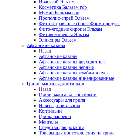
Иван-чай Эльзам
Косметика Бальзам гор
Мумиё Бальзам гор
Прополис-спрей Эльзам
Фито и травяные сборы Фарм-продукт
Фито-ягодные сиропы Эльзам
Фитокомплексы Эльзам
Эликсиры Эльзам
Афганские казаны
Назад
Афганские казаны
Афганские казаны двухцветные
Афганские казаны черные
Афганские казаны комби-никель
Афганские казаны никелированные
Грили, мангалы, коптильни
Назад
Грили, мангалы, коптильни
Аксессуары для гриля
Навесы, павильоны
Коптильни
Гриль, барбекю
Мангалы
Средства для розжига
Товары для приготовления на гриле