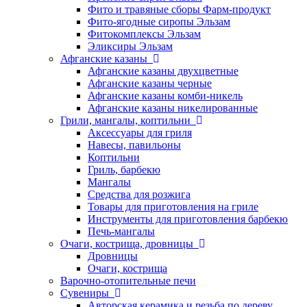
Фито и травяные сборы Фарм-продукт
Фито-ягодные сиропы Эльзам
Фитокомплексы Эльзам
Эликсиры Эльзам
Афганские казаны
Афганские казаны двухцветные
Афганские казаны черные
Афганские казаны комби-никель
Афганские казаны никелированные
Грили, мангалы, коптильни
Аксессуары для гриля
Навесы, павильоны
Коптильни
Гриль, барбекю
Мангалы
Средства для розжига
Товары для приготовления на гриле
Инструменты для приготовления барбекю
Печь-мангалы
Очаги, кострища, дровницы
Дровницы
Очаги, кострища
Варочно-отопительные печи
Сувениры
Авторская керамика и резьба по дереву