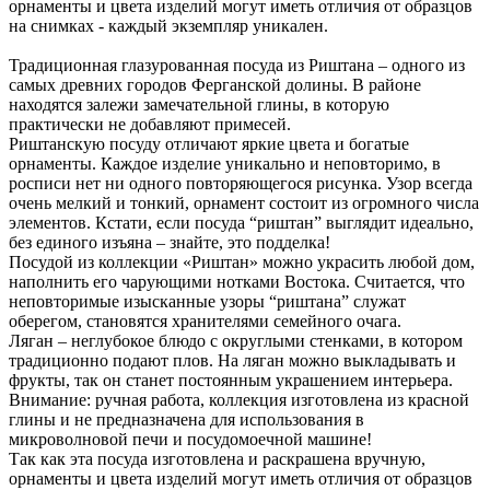
орнаменты и цвета изделий могут иметь отличия от образцов
на снимках - каждый экземпляр уникален.
Традиционная глазурованная посуда из Риштана – одного из
самых древних городов Ферганской долины. В районе
находятся залежи замечательной глины, в которую
практически не добавляют примесей.
Риштанскую посуду отличают яркие цвета и богатые
орнаменты. Каждое изделие уникально и неповторимо, в
росписи нет ни одного повторяющегося рисунка. Узор всегда
очень мелкий и тонкий, орнамент состоит из огромного числа
элементов. Кстати, если посуда “риштан” выглядит идеально,
без единого изъяна – знайте, это подделка!
Посудой из коллекции «Риштан» можно украсить любой дом,
наполнить его чарующими нотками Востока. Считается, что
неповторимые изысканные узоры “риштана” служат
оберегом, становятся хранителями семейного очага.
Ляган – неглубокое блюдо с округлыми стенками, в котором
традиционно подают плов. На ляган можно выкладывать и
фрукты, так он станет постоянным украшением интерьера.
Внимание: ручная работа, коллекция изготовлена из красной
глины и не предназначена для использования в
микроволновой печи и посудомоечной машине!
Так как эта посуда изготовлена и раскрашена вручную,
орнаменты и цвета изделий могут иметь отличия от образцов