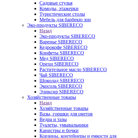
Садовые стулья
Комоды, этажерки
Туристические столы
Мебель для барбекю зон
Эко-продукты SIBERECO
Назад
Эко-продукты SIBERECO
Варенье SIBERECO
Кедрокофе SIBERECO
Конфеты SIBERECO
Мед SIBERECO
Орехи SIBERECO
Растительное масло SIBERECO
Чай SIBERECO
Шоколад SIBERECO
Экосоль SIBERECO
Эликсир SIBERECO
Хозяйственные товары
Назад
Хозяйственные товары
Вазы, горшки для цветов
Ведра и тазы
Туалеты, умывальники
Канистры и бочки
Корзины, контейнеры и емкости для