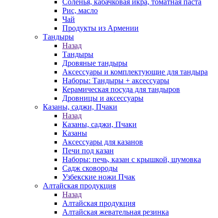
Соленья, кабачковая икра, томатная паста
Рис, масло
Чай
Продукты из Армении
Тандыры
Назад
Тандыры
Дровяные тандыры
Аксессуары и комплектующие для тандыра
Наборы: Тандыры + аксессуары
Керамическая посуда для тандыров
Дровницы и аксессуары
Казаны, саджи, Пчаки
Назад
Казаны, саджи, Пчаки
Казаны
Аксессуары для казанов
Печи под казан
Наборы: печь, казан с крышкой, шумовка
Садж сковороды
Узбекские ножи Пчак
Алтайская продукция
Назад
Алтайская продукция
Алтайская жевательная резинка