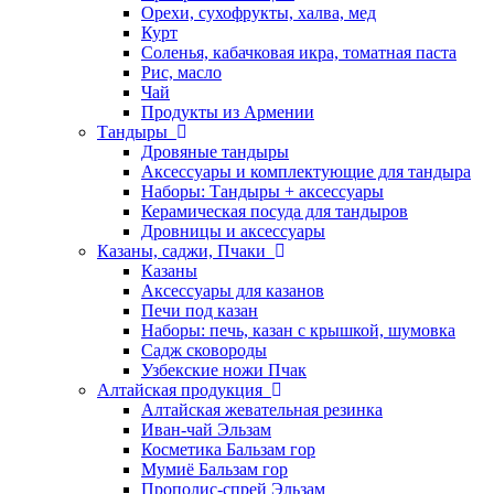
Орехи, сухофрукты, халва, мед
Курт
Соленья, кабачковая икра, томатная паста
Рис, масло
Чай
Продукты из Армении
Тандыры
Дровяные тандыры
Аксессуары и комплектующие для тандыра
Наборы: Тандыры + аксессуары
Керамическая посуда для тандыров
Дровницы и аксессуары
Казаны, саджи, Пчаки
Казаны
Аксессуары для казанов
Печи под казан
Наборы: печь, казан с крышкой, шумовка
Садж сковороды
Узбекские ножи Пчак
Алтайская продукция
Алтайская жевательная резинка
Иван-чай Эльзам
Косметика Бальзам гор
Мумиё Бальзам гор
Прополис-спрей Эльзам