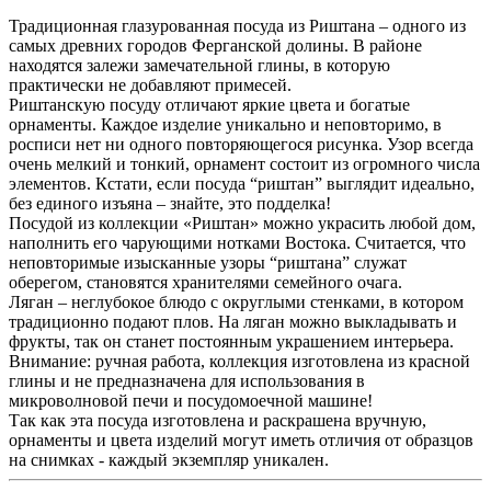
Традиционная глазурованная посуда из Риштана – одного из
самых древних городов Ферганской долины. В районе
находятся залежи замечательной глины, в которую
практически не добавляют примесей.
Риштанскую посуду отличают яркие цвета и богатые
орнаменты. Каждое изделие уникально и неповторимо, в
росписи нет ни одного повторяющегося рисунка. Узор всегда
очень мелкий и тонкий, орнамент состоит из огромного числа
элементов. Кстати, если посуда “риштан” выглядит идеально,
без единого изъяна – знайте, это подделка!
Посудой из коллекции «Риштан» можно украсить любой дом,
наполнить его чарующими нотками Востока. Считается, что
неповторимые изысканные узоры “риштана” служат
оберегом, становятся хранителями семейного очага.
Ляган – неглубокое блюдо с округлыми стенками, в котором
традиционно подают плов. На ляган можно выкладывать и
фрукты, так он станет постоянным украшением интерьера.
Внимание: ручная работа, коллекция изготовлена из красной
глины и не предназначена для использования в
микроволновой печи и посудомоечной машине!
Так как эта посуда изготовлена и раскрашена вручную,
орнаменты и цвета изделий могут иметь отличия от образцов
на снимках - каждый экземпляр уникален.