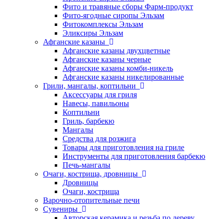
Фито и травяные сборы Фарм-продукт
Фито-ягодные сиропы Эльзам
Фитокомплексы Эльзам
Эликсиры Эльзам
Афганские казаны
Афганские казаны двухцветные
Афганские казаны черные
Афганские казаны комби-никель
Афганские казаны никелированные
Грили, мангалы, коптильни
Аксессуары для гриля
Навесы, павильоны
Коптильни
Гриль, барбекю
Мангалы
Средства для розжига
Товары для приготовления на гриле
Инструменты для приготовления барбекю
Печь-мангалы
Очаги, кострища, дровницы
Дровницы
Очаги, кострища
Варочно-отопительные печи
Сувениры
Авторская керамика и резьба по дереву