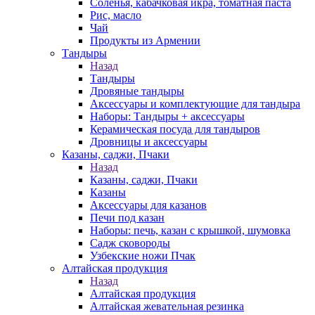
Соленья, кабачковая икра, томатная паста
Рис, масло
Чай
Продукты из Армении
Тандыры
Назад
Тандыры
Дровяные тандыры
Аксессуары и комплектующие для тандыра
Наборы: Тандыры + аксессуары
Керамическая посуда для тандыров
Дровницы и аксессуары
Казаны, саджи, Пчаки
Назад
Казаны, саджи, Пчаки
Казаны
Аксессуары для казанов
Печи под казан
Наборы: печь, казан с крышкой, шумовка
Садж сковороды
Узбекские ножи Пчак
Алтайская продукция
Назад
Алтайская продукция
Алтайская жевательная резинка