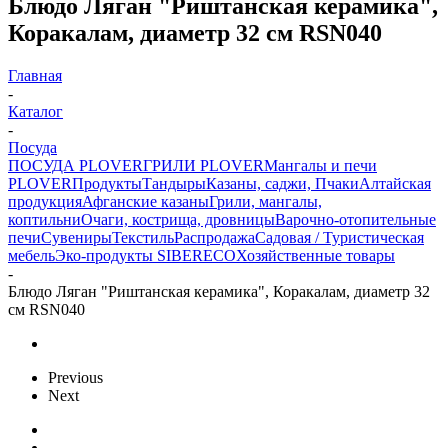
Блюдо Ляган "Риштанская керамика",
Коракалам, диаметр 32 см RSN040
Главная
-
Каталог
-
Посуда
ПОСУДА PLOVER
ГРИЛИ PLOVER
Мангалы и печи
PLOVER
Продукты
Тандыры
Казаны, саджи, Пчаки
Алтайская
продукция
Афганские казаны
Грили, мангалы,
коптильни
Очаги, кострища, дровницы
Варочно-отопительные
печи
Сувениры
Текстиль
Распродажа
Садовая / Туристическая
мебель
Эко-продукты SIBERECO
Хозяйственные товары
-
Блюдо Ляган "Риштанская керамика", Коракалам, диаметр 32
см RSN040
Previous
Next