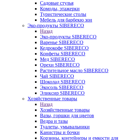
Садовые стулья
Комоды, этажерки
Туристические столы
Мебель для барбекю зон
Эко-продукты SIBERECO
Назад
Эко-продукты SIBERECO
Варенье SIBERECO
Кедрокофе SIBERECO
Конфеты SIBERECO
Мед SIBERECO
Орехи SIBERECO
Растительное масло SIBERECO
Чай SIBERECO
Шоколад SIBERECO
Экосоль SIBERECO
Эликсир SIBERECO
Хозяйственные товары
Назад
Хозяйственные товары
Вазы, горшки для цветов
Ведра и тазы
Туалеты, умывальники
Канистры и бочки
Корзины, контейнеры и емкости для