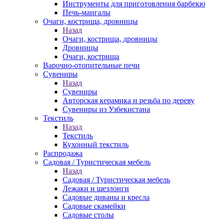
Инструменты для приготовления барбекю
Печь-мангалы
Очаги, кострища, дровницы
Назад
Очаги, кострища, дровницы
Дровницы
Очаги, кострища
Варочно-отопительные печи
Сувениры
Назад
Сувениры
Авторская керамика и резьба по дереву
Сувениры из Узбекистана
Текстиль
Назад
Текстиль
Кухонный текстиль
Распродажа
Садовая / Туристическая мебель
Назад
Садовая / Туристическая мебель
Лежаки и шезлонги
Садовые диваны и кресла
Садовые скамейки
Садовые столы