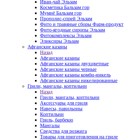
Иван-чай Эльзам
Косметика Бальзам гор
Мумиё Бальзам гор
Прополис-спрей Эльзам
Фито и травяные сборы Фарм-продукт
Фито-ягодные сиропы Эльзам
Фитокомплексы Эльзам
Эликсиры Эльзам
Афганские казаны
Назад
Афганские казаны
Афганские казаны двухцветные
Афганские казаны черные
Афганские казаны комби-никель
Афганские казаны никелированные
Грили, мангалы, коптильни
Назад
Грили, мангалы, коптильни
Аксессуары для гриля
Навесы, павильоны
Коптильни
Гриль, барбекю
Мангалы
Средства для розжига
Товары для приготовления на гриле