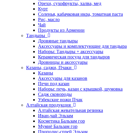
Орехи, сухофрукты, халва, мед
Курт
Соленья, кабачковая икра, томатная паста
Рис, масло
Чай
Продукты из Армении
Тандыры
Дровяные тандыры
Аксессуары и комплектующие для тандыра
Наборы: Тандыры + аксессуары
Керамическая посуда для тандыров
Дровницы и аксессуары
Казаны, саджи, Пчаки
Казаны
Аксессуары для казанов
Печи под казан
Наборы: печь, казан с крышкой, шумовка
Садж сковороды
Узбекские ножи Пчак
Алтайская продукция
Алтайская жевательная резинка
Иван-чай Эльзам
Косметика Бальзам гор
Мумиё Бальзам гор
Прополис-спрей Эльзам