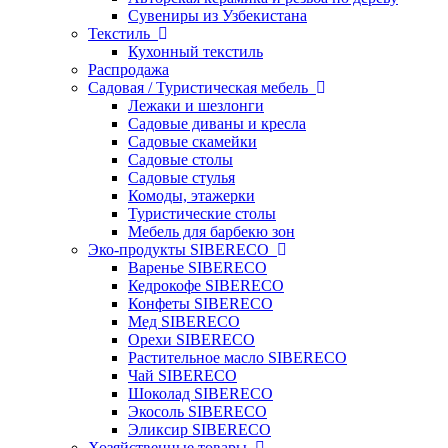
Сувениры из Узбекистана
Текстиль
Кухонный текстиль
Распродажа
Садовая / Туристическая мебель
Лежаки и шезлонги
Садовые диваны и кресла
Садовые скамейки
Садовые столы
Садовые стулья
Комоды, этажерки
Туристические столы
Мебель для барбекю зон
Эко-продукты SIBERECO
Варенье SIBERECO
Кедрокофе SIBERECO
Конфеты SIBERECO
Мед SIBERECO
Орехи SIBERECO
Растительное масло SIBERECO
Чай SIBERECO
Шоколад SIBERECO
Экосоль SIBERECO
Эликсир SIBERECO
Хозяйственные товары