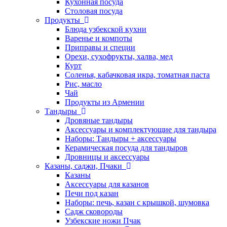
Кухонная посуда
Столовая посуда
Продукты
Блюда узбекской кухни
Варенье и компоты
Приправы и специи
Орехи, сухофрукты, халва, мед
Курт
Соленья, кабачковая икра, томатная паста
Рис, масло
Чай
Продукты из Армении
Тандыры
Дровяные тандыры
Аксессуары и комплектующие для тандыра
Наборы: Тандыры + аксессуары
Керамическая посуда для тандыров
Дровницы и аксессуары
Казаны, саджи, Пчаки
Казаны
Аксессуары для казанов
Печи под казан
Наборы: печь, казан с крышкой, шумовка
Садж сковороды
Узбекские ножи Пчак