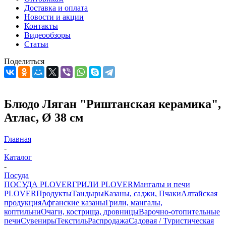
Доставка и оплата
Новости и акции
Контакты
Видеообзоры
Статьи
Поделиться
Блюдо Ляган "Риштанская керамика",
Атлас, Ø 38 см
Главная
-
Каталог
-
Посуда
ПОСУДА PLOVER
ГРИЛИ PLOVER
Мангалы и печи
PLOVER
Продукты
Тандыры
Казаны, саджи, Пчаки
Алтайская
продукция
Афганские казаны
Грили, мангалы,
коптильни
Очаги, кострища, дровницы
Варочно-отопительные
печи
Сувениры
Текстиль
Распродажа
Садовая / Туристическая