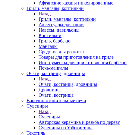
Афганские казаны никелированные
Грили, мангалы, коптильни
Назад
Грили, мангалы, коптильни
Аксессуары для гриля
Навесы, павильоны
Коптильни
Гриль, барбекю
Мангалы
Средства для розжига
Товары для приготовления на гриле
Инструменты для приготовления барбекю
Печь-мангалы
Очаги, кострища, дровницы
Назад
Очаги, кострища, дровницы
Дровницы
Очаги, кострища
Варочно-отопительные печи
Сувениры
Назад
Сувениры
Авторская керамика и резьба по дереву
Сувениры из Узбекистана
Текстиль