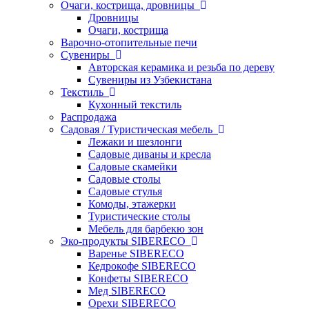
Очаги, кострища, дровницы
Дровницы
Очаги, кострища
Варочно-отопительные печи
Сувениры
Авторская керамика и резьба по дереву
Сувениры из Узбекистана
Текстиль
Кухонный текстиль
Распродажа
Садовая / Туристическая мебель
Лежаки и шезлонги
Садовые диваны и кресла
Садовые скамейки
Садовые столы
Садовые стулья
Комоды, этажерки
Туристические столы
Мебель для барбекю зон
Эко-продукты SIBERECO
Варенье SIBERECO
Кедрокофе SIBERECO
Конфеты SIBERECO
Мед SIBERECO
Орехи SIBERECO