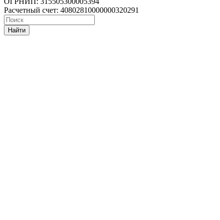
ОГРНИП: 315505300005394
Расчетный счет: 40802810000000320291
Найти