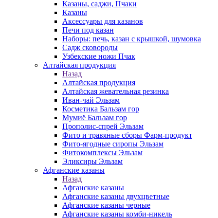
Казаны, саджи, Пчаки
Казаны
Аксессуары для казанов
Печи под казан
Наборы: печь, казан с крышкой, шумовка
Садж сковороды
Узбекские ножи Пчак
Алтайская продукция
Назад
Алтайская продукция
Алтайская жевательная резинка
Иван-чай Эльзам
Косметика Бальзам гор
Мумиё Бальзам гор
Прополис-спрей Эльзам
Фито и травяные сборы Фарм-продукт
Фито-ягодные сиропы Эльзам
Фитокомплексы Эльзам
Эликсиры Эльзам
Афганские казаны
Назад
Афганские казаны
Афганские казаны двухцветные
Афганские казаны черные
Афганские казаны комби-никель