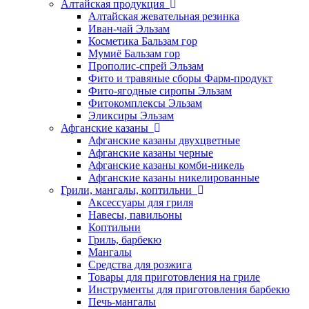
Алтайская продукция
Алтайская жевательная резинка
Иван-чай Эльзам
Косметика Бальзам гор
Мумиё Бальзам гор
Прополис-спрей Эльзам
Фито и травяные сборы Фарм-продукт
Фито-ягодные сиропы Эльзам
Фитокомплексы Эльзам
Эликсиры Эльзам
Афганские казаны
Афганские казаны двухцветные
Афганские казаны черные
Афганские казаны комби-никель
Афганские казаны никелированные
Грили, мангалы, коптильни
Аксессуары для гриля
Навесы, павильоны
Коптильни
Гриль, барбекю
Мангалы
Средства для розжига
Товары для приготовления на гриле
Инструменты для приготовления барбекю
Печь-мангалы