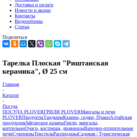
Доставка и оплата
Новости и акции
Контакты
Видеообзоры
Статьи
Поделиться
Тарелка Плоская "Риштанская
керамика", Ø 25 см
Главная
-
Каталог
-
Посуда
ПОСУДА PLOVER
ГРИЛИ PLOVER
Мангалы и печи
PLOVER
Продукты
Тандыры
Казаны, саджи, Пчаки
Алтайская
продукция
Афганские казаны
Грили, мангалы,
коптильни
Очаги, кострища, дровницы
Варочно-отопительные
печи
Сувениры
Текстиль
Распродажа
Садовая / Туристическая