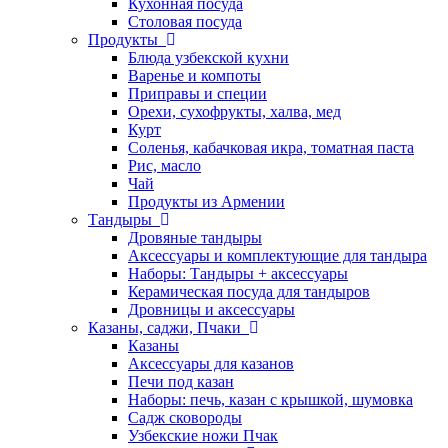
Кухонная посуда
Столовая посуда
Продукты
Блюда узбекской кухни
Варенье и компоты
Приправы и специи
Орехи, сухофрукты, халва, мед
Курт
Соленья, кабачковая икра, томатная паста
Рис, масло
Чай
Продукты из Армении
Тандыры
Дровяные тандыры
Аксессуары и комплектующие для тандыра
Наборы: Тандыры + аксессуары
Керамическая посуда для тандыров
Дровницы и аксессуары
Казаны, саджи, Пчаки
Казаны
Аксессуары для казанов
Печи под казан
Наборы: печь, казан с крышкой, шумовка
Садж сковороды
Узбекские ножи Пчак