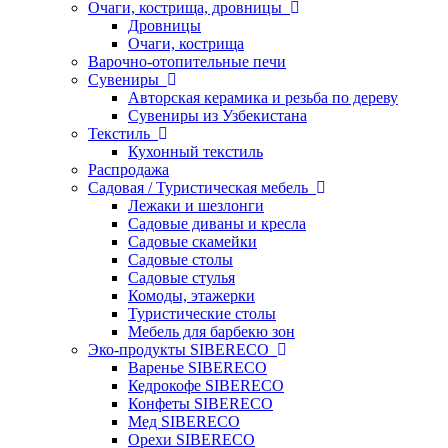
Очаги, кострища, дровницы
Дровницы
Очаги, кострища
Варочно-отопительные печи
Сувениры
Авторская керамика и резьба по дереву
Сувениры из Узбекистана
Текстиль
Кухонный текстиль
Распродажа
Садовая / Туристическая мебель
Лежаки и шезлонги
Садовые диваны и кресла
Садовые скамейки
Садовые столы
Садовые стулья
Комоды, этажерки
Туристические столы
Мебель для барбекю зон
Эко-продукты SIBERECO
Варенье SIBERECO
Кедрокофе SIBERECO
Конфеты SIBERECO
Мед SIBERECO
Орехи SIBERECO