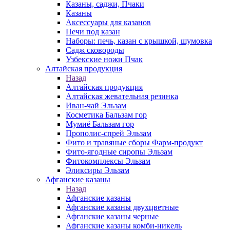
Казаны, саджи, Пчаки
Казаны
Аксессуары для казанов
Печи под казан
Наборы: печь, казан с крышкой, шумовка
Садж сковороды
Узбекские ножи Пчак
Алтайская продукция
Назад
Алтайская продукция
Алтайская жевательная резинка
Иван-чай Эльзам
Косметика Бальзам гор
Мумиё Бальзам гор
Прополис-спрей Эльзам
Фито и травяные сборы Фарм-продукт
Фито-ягодные сиропы Эльзам
Фитокомплексы Эльзам
Эликсиры Эльзам
Афганские казаны
Назад
Афганские казаны
Афганские казаны двухцветные
Афганские казаны черные
Афганские казаны комби-никель