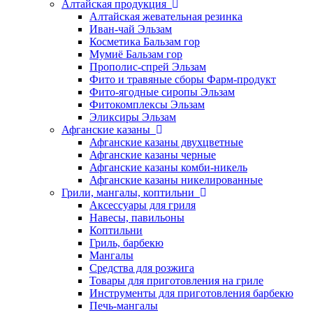
Алтайская продукция
Алтайская жевательная резинка
Иван-чай Эльзам
Косметика Бальзам гор
Мумиё Бальзам гор
Прополис-спрей Эльзам
Фито и травяные сборы Фарм-продукт
Фито-ягодные сиропы Эльзам
Фитокомплексы Эльзам
Эликсиры Эльзам
Афганские казаны
Афганские казаны двухцветные
Афганские казаны черные
Афганские казаны комби-никель
Афганские казаны никелированные
Грили, мангалы, коптильни
Аксессуары для гриля
Навесы, павильоны
Коптильни
Гриль, барбекю
Мангалы
Средства для розжига
Товары для приготовления на гриле
Инструменты для приготовления барбекю
Печь-мангалы