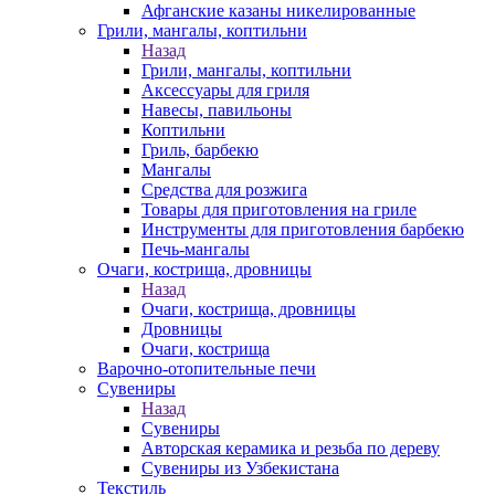
Афганские казаны никелированные
Грили, мангалы, коптильни
Назад
Грили, мангалы, коптильни
Аксессуары для гриля
Навесы, павильоны
Коптильни
Гриль, барбекю
Мангалы
Средства для розжига
Товары для приготовления на гриле
Инструменты для приготовления барбекю
Печь-мангалы
Очаги, кострища, дровницы
Назад
Очаги, кострища, дровницы
Дровницы
Очаги, кострища
Варочно-отопительные печи
Сувениры
Назад
Сувениры
Авторская керамика и резьба по дереву
Сувениры из Узбекистана
Текстиль