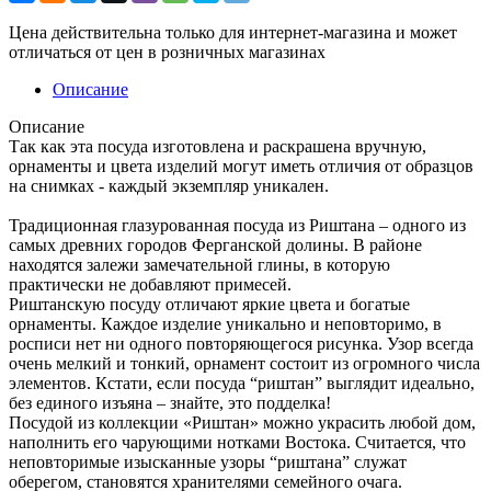
Цена действительна только для интернет-магазина и может
отличаться от цен в розничных магазинах
Описание
Описание
Так как эта посуда изготовлена и раскрашена вручную,
орнаменты и цвета изделий могут иметь отличия от образцов
на снимках - каждый экземпляр уникален.
Традиционная глазурованная посуда из Риштана – одного из
самых древних городов Ферганской долины. В районе
находятся залежи замечательной глины, в которую
практически не добавляют примесей.
Риштанскую посуду отличают яркие цвета и богатые
орнаменты. Каждое изделие уникально и неповторимо, в
росписи нет ни одного повторяющегося рисунка. Узор всегда
очень мелкий и тонкий, орнамент состоит из огромного числа
элементов. Кстати, если посуда “риштан” выглядит идеально,
без единого изъяна – знайте, это подделка!
Посудой из коллекции «Риштан» можно украсить любой дом,
наполнить его чарующими нотками Востока. Считается, что
неповторимые изысканные узоры “риштана” служат
оберегом, становятся хранителями семейного очага.