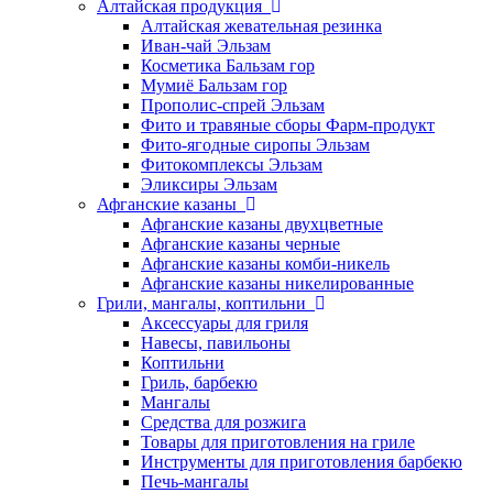
Алтайская продукция
Алтайская жевательная резинка
Иван-чай Эльзам
Косметика Бальзам гор
Мумиё Бальзам гор
Прополис-спрей Эльзам
Фито и травяные сборы Фарм-продукт
Фито-ягодные сиропы Эльзам
Фитокомплексы Эльзам
Эликсиры Эльзам
Афганские казаны
Афганские казаны двухцветные
Афганские казаны черные
Афганские казаны комби-никель
Афганские казаны никелированные
Грили, мангалы, коптильни
Аксессуары для гриля
Навесы, павильоны
Коптильни
Гриль, барбекю
Мангалы
Средства для розжига
Товары для приготовления на гриле
Инструменты для приготовления барбекю
Печь-мангалы