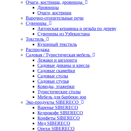
Очаги, кострища, дровницы
Дровницы
Очаги, кострища
Варочно-отопительные печи
Сувениры
Авторская керамика и резьба по дереву
Сувениры из Узбекистана
Текстиль
Кухонный текстиль
Распродажа
Садовая / Туристическая мебель
Лежаки и шезлонги
Садовые диваны и кресла
Садовые скамейки
Садовые столы
Садовые стулья
Комоды, этажерки
Туристические столы
Мебель для барбекю зон
Эко-продукты SIBERECO
Варенье SIBERECO
Кедрокофе SIBERECO
Конфеты SIBERECO
Мед SIBERECO
Орехи SIBERECO