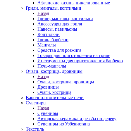
Афганские казаны никелированные
Грили, мангалы, коптильни
Назад
Грили, мангалы, коптильни
Аксессуары для гриля
Навесы, павильоны
Коптильни
Гриль, барбекю
Мангалы
Средства для розжига
Товары для приготовления на гриле
Инструменты для приготовления барбекю
Печь-мангалы
Очаги, кострища, дровницы
Назад
Очаги, кострища, дровницы
Дровницы
Очаги, кострища
Варочно-отопительные печи
Сувениры
Назад
Сувениры
Авторская керамика и резьба по дереву
Сувениры из Узбекистана
Текстиль