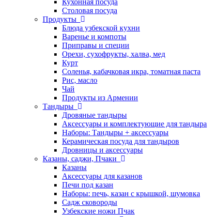
Кухонная посуда
Столовая посуда
Продукты
Блюда узбекской кухни
Варенье и компоты
Приправы и специи
Орехи, сухофрукты, халва, мед
Курт
Соленья, кабачковая икра, томатная паста
Рис, масло
Чай
Продукты из Армении
Тандыры
Дровяные тандыры
Аксессуары и комплектующие для тандыра
Наборы: Тандыры + аксессуары
Керамическая посуда для тандыров
Дровницы и аксессуары
Казаны, саджи, Пчаки
Казаны
Аксессуары для казанов
Печи под казан
Наборы: печь, казан с крышкой, шумовка
Садж сковороды
Узбекские ножи Пчак