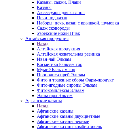
Казаны, саджи, Пчаки
Казаны
Аксессуары для казанов
Печи под казан
Наборы: печь, казан с крышкой, шумовка
Садж сковороды
Узбекские ножи Пчак
Алтайская продукция
Назад
Алтайская продукция
Алтайская жевательная резинка
Иван-чай Эльзам
Косметика Бальзам гор
Мумиё Бальзам гор
Прополис-спрей Эльзам
Фито и травяные сборы Фарм-продукт
Фито-ягодные сиропы Эльзам
Фитокомплексы Эльзам
Эликсиры Эльзам
Афганские казаны
Назад
Афганские казаны
Афганские казаны двухцветные
Афганские казаны черные
Афганские казаны комби-никель