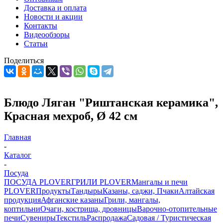
Доставка и оплата
Новости и акции
Контакты
Видеообзоры
Статьи
Поделиться
Блюдо Ляган "Риштанская керамика",
Красная мехроб, Ø 42 см
Главная
-
Каталог
-
Посуда
ПОСУДА PLOVER
ГРИЛИ PLOVER
Мангалы и печи
PLOVER
Продукты
Тандыры
Казаны, саджи, Пчаки
Алтайская
продукция
Афганские казаны
Грили, мангалы,
коптильни
Очаги, кострища, дровницы
Варочно-отопительные
печи
Сувениры
Текстиль
Распродажа
Садовая / Туристическая