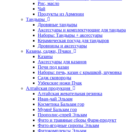
Рис, масло
Чай
Продукты из Армении
Тандыры
Дровяные тандыры
Аксессуары и комплектующие для тандыра
Наборы: Тандыры + аксессуары
Керамическая посуда для тандыров
Дровницы и аксессуары
Казаны, саджи, Пчаки
Казаны
Аксессуары для казанов
Печи под казан
Наборы: печь, казан с крышкой, шумовка
Садж сковороды
Узбекские ножи Пчак
Алтайская продукция
Алтайская жевательная резинка
Иван-чай Эльзам
Косметика Бальзам гор
Мумиё Бальзам гор
Прополис-спрей Эльзам
Фито и травяные сборы Фарм-продукт
Фито-ягодные сиропы Эльзам
Фитокомплексы Эльзам