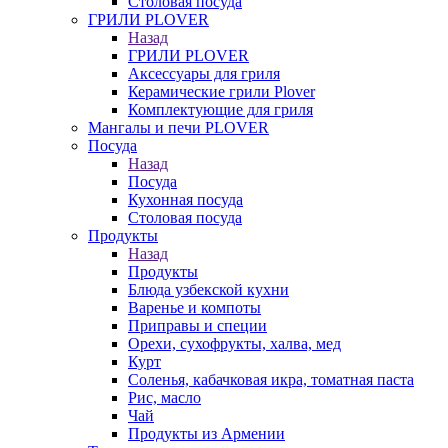
Столовая посуда
ГРИЛИ PLOVER
Назад
ГРИЛИ PLOVER
Аксессуары для гриля
Керамические грили Plover
Комплектующие для гриля
Мангалы и печи PLOVER
Посуда
Назад
Посуда
Кухонная посуда
Столовая посуда
Продукты
Назад
Продукты
Блюда узбекской кухни
Варенье и компоты
Приправы и специи
Орехи, сухофрукты, халва, мед
Курт
Соленья, кабачковая икра, томатная паста
Рис, масло
Чай
Продукты из Армении