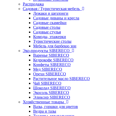
Распродажа
Садовая / Туристическая мебель
Лежаки и шезлонги
Садовые диваны и кресла
Садовые скамейки
Садовые столы
Садовые стулья
Комоды, этажерки
Туристические столы
Мебель для барбекю зон
Эко-продукты SIBERECO
Варенье SIBERECO
Кедрокофе SIBERECO
Конфеты SIBERECO
Мед SIBERECO
Орехи SIBERECO
Растительное масло SIBERECO
Чай SIBERECO
Шоколад SIBERECO
Экосоль SIBERECO
Эликсир SIBERECO
Хозяйственные товары
Вазы, горшки для цветов
Ведра и тазы
Туалеты, умывальники