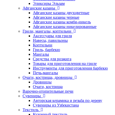
Эликсиры Эльзам
Афганские казаны
Афганские казаны двухцветные
Афганские казаны черные
Афганские казаны комби-никель
Афганские казаны никелированные
Грили, мангалы, коптильни
Аксессуары для гриля
Навесы, павильоны
Коптильни
Гриль, барбекю
Мангалы
Средства для розжига
Товары для приготовления на гриле
Инструменты для приготовления барбекю
Печь-мангалы
Очаги, кострища, дровницы
Дровницы
Очаги, кострища
Варочно-отопительные печи
Сувениры
Авторская керамика и резьба по дереву
Сувениры из Узбекистана
Текстиль
Кухонный текстиль