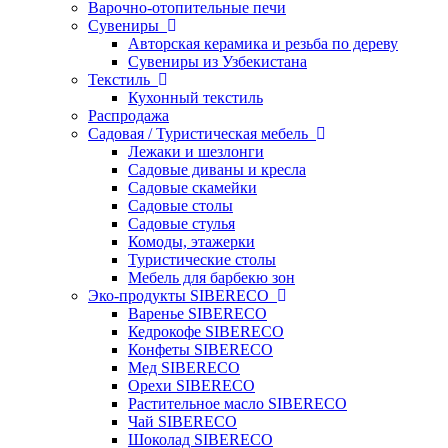
Варочно-отопительные печи
Сувениры
Авторская керамика и резьба по дереву
Сувениры из Узбекистана
Текстиль
Кухонный текстиль
Распродажа
Садовая / Туристическая мебель
Лежаки и шезлонги
Садовые диваны и кресла
Садовые скамейки
Садовые столы
Садовые стулья
Комоды, этажерки
Туристические столы
Мебель для барбекю зон
Эко-продукты SIBERECO
Варенье SIBERECO
Кедрокофе SIBERECO
Конфеты SIBERECO
Мед SIBERECO
Орехи SIBERECO
Растительное масло SIBERECO
Чай SIBERECO
Шоколад SIBERECO