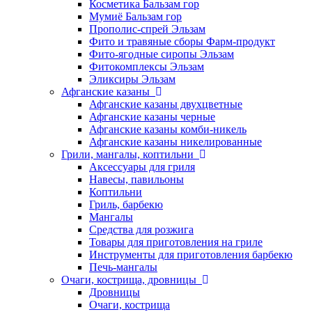
Косметика Бальзам гор
Мумиё Бальзам гор
Прополис-спрей Эльзам
Фито и травяные сборы Фарм-продукт
Фито-ягодные сиропы Эльзам
Фитокомплексы Эльзам
Эликсиры Эльзам
Афганские казаны
Афганские казаны двухцветные
Афганские казаны черные
Афганские казаны комби-никель
Афганские казаны никелированные
Грили, мангалы, коптильни
Аксессуары для гриля
Навесы, павильоны
Коптильни
Гриль, барбекю
Мангалы
Средства для розжига
Товары для приготовления на гриле
Инструменты для приготовления барбекю
Печь-мангалы
Очаги, кострища, дровницы
Дровницы
Очаги, кострища