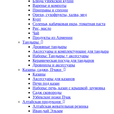
Блюда узбекской кухни
Варенье и компоты
Приправы и специи
Орехи, сухофрукты, халва, мед
Курт
Соленья, кабачковая икра, томатная паста
Рис, масло
Чай
Продукты из Армении
Тандыры
Дровяные тандыры
Аксессуары и комплектующие для тандыра
Наборы: Тандыры + аксессуары
Керамическая посуда для тандыров
Дровницы и аксессуары
Казаны, саджи, Пчаки
Казаны
Аксессуары для казанов
Печи под казан
Наборы: печь, казан с крышкой, шумовка
Садж сковороды
Узбекские ножи Пчак
Алтайская продукция
Алтайская жевательная резинка
Иван-чай Эльзам