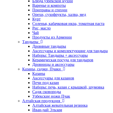
Блюда узбекской кухни
Варенье и компоты
Приправы и специи
Орехи, сухофрукты, халва, мед
Курт
Соленья, кабачковая икра, томатная паста
Рис, масло
Чай
Продукты из Армении
Тандыры
Дровяные тандыры
Аксессуары и комплектующие для тандыра
Наборы: Тандыры + аксессуары
Керамическая посуда для тандыров
Дровницы и аксессуары
Казаны, саджи, Пчаки
Казаны
Аксессуары для казанов
Печи под казан
Наборы: печь, казан с крышкой, шумовка
Садж сковороды
Узбекские ножи Пчак
Алтайская продукция
Алтайская жевательная резинка
Иван-чай Эльзам