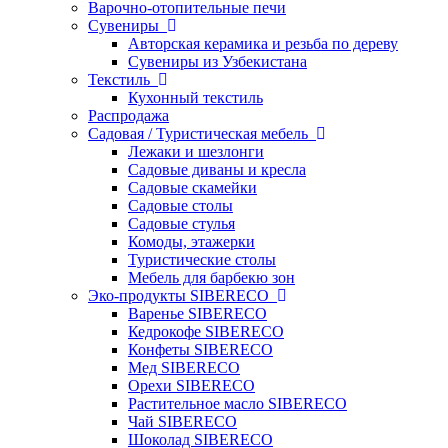
Варочно-отопительные печи
Сувениры
Авторская керамика и резьба по дереву
Сувениры из Узбекистана
Текстиль
Кухонный текстиль
Распродажа
Садовая / Туристическая мебель
Лежаки и шезлонги
Садовые диваны и кресла
Садовые скамейки
Садовые столы
Садовые стулья
Комоды, этажерки
Туристические столы
Мебель для барбекю зон
Эко-продукты SIBERECO
Варенье SIBERECO
Кедрокофе SIBERECO
Конфеты SIBERECO
Мед SIBERECO
Орехи SIBERECO
Растительное масло SIBERECO
Чай SIBERECO
Шоколад SIBERECO