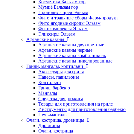
Косметика Бальзам гор
Мумиё Бальзам гор
Прополис-спрей Эльзам
Фито и травяные сборы Фарм-продукт
Фито-ягодные сиропы Эльзам
Фитокомплексы Эльзам
Эликсиры Эльзам
Афганские казаны
Афганские казаны двухцветные
Афганские казаны черные
Афганские казаны комби-никель
Афганские казаны никелированные
Грили, мангалы, коптильни
Аксессуары для гриля
Навесы, павильоны
Коптильни
Гриль, барбекю
Мангалы
Средства для розжига
Товары для приготовления на гриле
Инструменты для приготовления барбекю
Печь-мангалы
Очаги, кострища, дровницы
Дровницы
Очаги, кострища