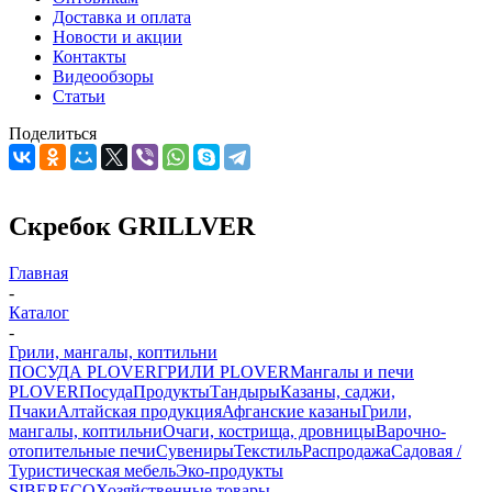
Доставка и оплата
Новости и акции
Контакты
Видеообзоры
Статьи
Поделиться
Скребок GRILLVER
Главная
-
Каталог
-
Грили, мангалы, коптильни
ПОСУДА PLOVER
ГРИЛИ PLOVER
Мангалы и печи
PLOVER
Посуда
Продукты
Тандыры
Казаны, саджи,
Пчаки
Алтайская продукция
Афганские казаны
Грили,
мангалы, коптильни
Очаги, кострища, дровницы
Варочно-
отопительные печи
Сувениры
Текстиль
Распродажа
Садовая /
Туристическая мебель
Эко-продукты
SIBERECO
Хозяйственные товары