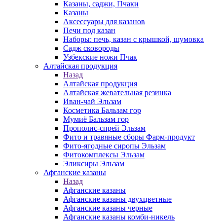
Казаны, саджи, Пчаки
Казаны
Аксессуары для казанов
Печи под казан
Наборы: печь, казан с крышкой, шумовка
Садж сковороды
Узбекские ножи Пчак
Алтайская продукция
Назад
Алтайская продукция
Алтайская жевательная резинка
Иван-чай Эльзам
Косметика Бальзам гор
Мумиё Бальзам гор
Прополис-спрей Эльзам
Фито и травяные сборы Фарм-продукт
Фито-ягодные сиропы Эльзам
Фитокомплексы Эльзам
Эликсиры Эльзам
Афганские казаны
Назад
Афганские казаны
Афганские казаны двухцветные
Афганские казаны черные
Афганские казаны комби-никель