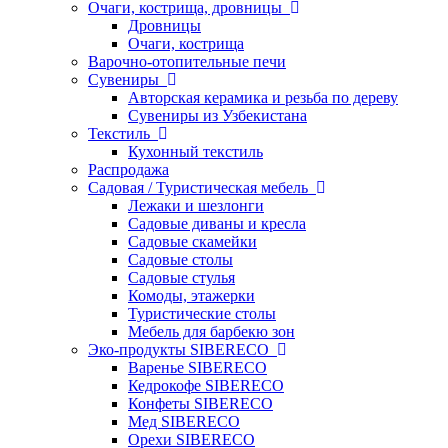
Очаги, кострища, дровницы
Дровницы
Очаги, кострища
Варочно-отопительные печи
Сувениры
Авторская керамика и резьба по дереву
Сувениры из Узбекистана
Текстиль
Кухонный текстиль
Распродажа
Садовая / Туристическая мебель
Лежаки и шезлонги
Садовые диваны и кресла
Садовые скамейки
Садовые столы
Садовые стулья
Комоды, этажерки
Туристические столы
Мебель для барбекю зон
Эко-продукты SIBERECO
Варенье SIBERECO
Кедрокофе SIBERECO
Конфеты SIBERECO
Мед SIBERECO
Орехи SIBERECO