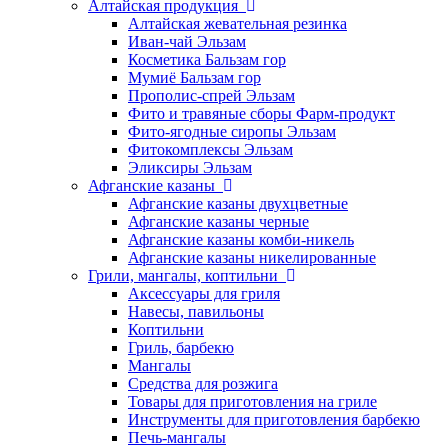
Алтайская продукция
Алтайская жевательная резинка
Иван-чай Эльзам
Косметика Бальзам гор
Мумиё Бальзам гор
Прополис-спрей Эльзам
Фито и травяные сборы Фарм-продукт
Фито-ягодные сиропы Эльзам
Фитокомплексы Эльзам
Эликсиры Эльзам
Афганские казаны
Афганские казаны двухцветные
Афганские казаны черные
Афганские казаны комби-никель
Афганские казаны никелированные
Грили, мангалы, коптильни
Аксессуары для гриля
Навесы, павильоны
Коптильни
Гриль, барбекю
Мангалы
Средства для розжига
Товары для приготовления на гриле
Инструменты для приготовления барбекю
Печь-мангалы