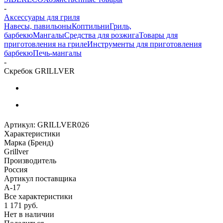
-
Аксессуары для гриля
Навесы, павильоны
Коптильни
Гриль,
барбекю
Мангалы
Средства для розжига
Товары для
приготовления на гриле
Инструменты для приготовления
барбекю
Печь-мангалы
-
Скребок GRILLVER
Артикул:
GRILLVER026
Характеристики
Марка (Бренд)
Grillver
Производитель
Россия
Артикул поставщика
А-17
Все характеристики
1 171
руб.
Нет в наличии