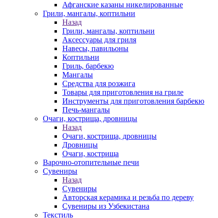
Афганские казаны никелированные
Грили, мангалы, коптильни
Назад
Грили, мангалы, коптильни
Аксессуары для гриля
Навесы, павильоны
Коптильни
Гриль, барбекю
Мангалы
Средства для розжига
Товары для приготовления на гриле
Инструменты для приготовления барбекю
Печь-мангалы
Очаги, кострища, дровницы
Назад
Очаги, кострища, дровницы
Дровницы
Очаги, кострища
Варочно-отопительные печи
Сувениры
Назад
Сувениры
Авторская керамика и резьба по дереву
Сувениры из Узбекистана
Текстиль