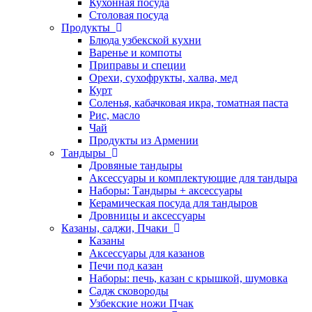
Кухонная посуда
Столовая посуда
Продукты
Блюда узбекской кухни
Варенье и компоты
Приправы и специи
Орехи, сухофрукты, халва, мед
Курт
Соленья, кабачковая икра, томатная паста
Рис, масло
Чай
Продукты из Армении
Тандыры
Дровяные тандыры
Аксессуары и комплектующие для тандыра
Наборы: Тандыры + аксессуары
Керамическая посуда для тандыров
Дровницы и аксессуары
Казаны, саджи, Пчаки
Казаны
Аксессуары для казанов
Печи под казан
Наборы: печь, казан с крышкой, шумовка
Садж сковороды
Узбекские ножи Пчак