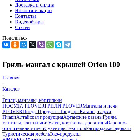
Доставка и оплата
Новости и акции
Контакты
Видеообзоры
Статьи
Поделиться
Гриль-мангал с крышей Orion 100
Главная
-
Каталог
-
Грили, мангалы, коптильни
ПОСУДА PLOVER
ГРИЛИ PLOVER
Мангалы и печи
PLOVER
Посуда
Продукты
Тандыры
Казаны, саджи,
Пчаки
Алтайская продукция
Афганские казаны
Грили,
мангалы, коптильни
Очаги, кострища, дровницы
Варочно-
отопительные печи
Сувениры
Текстиль
Распродажа
Садовая /
Туристическая мебель
Эко-продукты
SIBERECO
Хозяйственные товары