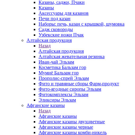
Казаны, саджи, Пчаки
Казаны
Аксессуары для казанов
Печи под казан
Наборы: печь, казан с крышкой, шумовка
Садж сковороды
Узбекские ножи Пчак
Алтайская продукция
Назад
Алтайская продукция
Алтайская жевательная резинка
Иван-чай Эльзам
Косметика Бальзам гор
Мумиё Бальзам гор
Прополис-спрей Эльзам
Фито и травяные сборы Фарм-продукт
Фито-ягодные сиропы Эльзам
Фитокомплексы Эльзам
Эликсиры Эльзам
Афганские казаны
Назад
Афганские казаны
Афганские казаны двухцветные
Афганские казаны черные
Афганские казаны комби-никель