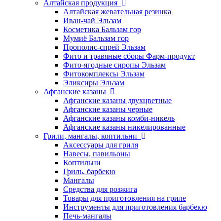
Алтайская продукция
Алтайская жевательная резинка
Иван-чай Эльзам
Косметика Бальзам гор
Мумиё Бальзам гор
Прополис-спрей Эльзам
Фито и травяные сборы Фарм-продукт
Фито-ягодные сиропы Эльзам
Фитокомплексы Эльзам
Эликсиры Эльзам
Афганские казаны
Афганские казаны двухцветные
Афганские казаны черные
Афганские казаны комби-никель
Афганские казаны никелированные
Грили, мангалы, коптильни
Аксессуары для гриля
Навесы, павильоны
Коптильни
Гриль, барбекю
Мангалы
Средства для розжига
Товары для приготовления на гриле
Инструменты для приготовления барбекю
Печь-мангалы