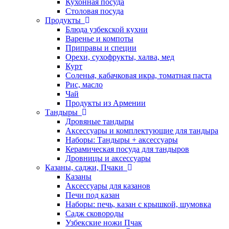
Кухонная посуда
Столовая посуда
Продукты
Блюда узбекской кухни
Варенье и компоты
Приправы и специи
Орехи, сухофрукты, халва, мед
Курт
Соленья, кабачковая икра, томатная паста
Рис, масло
Чай
Продукты из Армении
Тандыры
Дровяные тандыры
Аксессуары и комплектующие для тандыра
Наборы: Тандыры + аксессуары
Керамическая посуда для тандыров
Дровницы и аксессуары
Казаны, саджи, Пчаки
Казаны
Аксессуары для казанов
Печи под казан
Наборы: печь, казан с крышкой, шумовка
Садж сковороды
Узбекские ножи Пчак