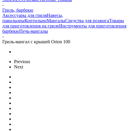
-
Гриль, барбекю
Аксессуары для гриля
Навесы,
павильоны
Коптильни
Мангалы
Средства для розжига
Товары
для приготовления на гриле
Инструменты для приготовления
барбекю
Печь-мангалы
-
Гриль-мангал с крышей Orion 100
Previous
Next