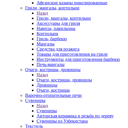
Афганские казаны никелированные
Грили, мангалы, коптильни
Назад
Грили, мангалы, коптильни
Аксессуары для гриля
Навесы, павильоны
Коптильни
Гриль, барбекю
Мангалы
Средства для розжига
Товары для приготовления на гриле
Инструменты для приготовления барбекю
Печь-мангалы
Очаги, кострища, дровницы
Назад
Очаги, кострища, дровницы
Дровницы
Очаги, кострища
Варочно-отопительные печи
Сувениры
Назад
Сувениры
Авторская керамика и резьба по дереву
Сувениры из Узбекистана
Текстиль