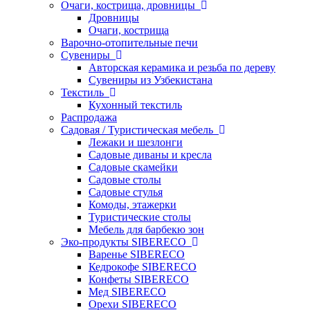
Очаги, кострища, дровницы
Дровницы
Очаги, кострища
Варочно-отопительные печи
Сувениры
Авторская керамика и резьба по дереву
Сувениры из Узбекистана
Текстиль
Кухонный текстиль
Распродажа
Садовая / Туристическая мебель
Лежаки и шезлонги
Садовые диваны и кресла
Садовые скамейки
Садовые столы
Садовые стулья
Комоды, этажерки
Туристические столы
Мебель для барбекю зон
Эко-продукты SIBERECO
Варенье SIBERECO
Кедрокофе SIBERECO
Конфеты SIBERECO
Мед SIBERECO
Орехи SIBERECO