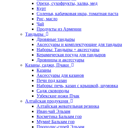
Орехи, сухофрукты, халва, мед
Курт
Соленья, кабачковая икра, томатная паста
Рис, масло
Чай
Продукты из Армении
Тандыры
Дровяные тандыры
Аксессуары и комплектующие для тандыра
Наборы: Тандыры + аксессуары
Керамическая посуда для тандыров
Дровницы и аксессуары
Казаны, саджи, Пчаки
Казаны
Аксессуары для казанов
Печи под казан
Наборы: печь, казан с крышкой, шумовка
Садж сковороды
Узбекские ножи Пчак
Алтайская продукция
Алтайская жевательная резинка
Иван-чай Эльзам
Косметика Бальзам гор
Мумиё Бальзам гор
Прополис-спрей Эльзам