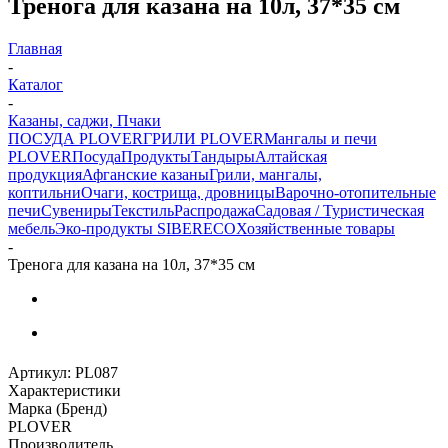
Тренога для казана на 10л, 37*35 см
Главная
-
Каталог
-
Казаны, саджи, Пчаки
ПОСУДА PLOVER
ГРИЛИ PLOVER
Мангалы и печи
PLOVER
Посуда
Продукты
Тандыры
Алтайская
продукция
Афганские казаны
Грили, мангалы,
коптильни
Очаги, кострища, дровницы
Варочно-отопительные
печи
Сувениры
Текстиль
Распродажа
Садовая / Туристическая
мебель
Эко-продукты SIBERECO
Хозяйственные товары
-
Тренога для казана на 10л, 37*35 см
Артикул:
PL087
Характеристики
Марка (Бренд)
PLOVER
Производитель