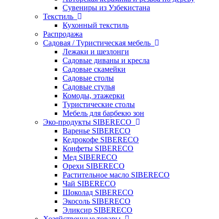
Сувениры из Узбекистана
Текстиль
Кухонный текстиль
Распродажа
Садовая / Туристическая мебель
Лежаки и шезлонги
Садовые диваны и кресла
Садовые скамейки
Садовые столы
Садовые стулья
Комоды, этажерки
Туристические столы
Мебель для барбекю зон
Эко-продукты SIBERECO
Варенье SIBERECO
Кедрокофе SIBERECO
Конфеты SIBERECO
Мед SIBERECO
Орехи SIBERECO
Растительное масло SIBERECO
Чай SIBERECO
Шоколад SIBERECO
Экосоль SIBERECO
Эликсир SIBERECO
Хозяйственные товары