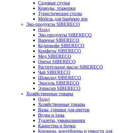
Садовые стулья
Комоды, этажерки
Туристические столы
Мебель для барбекю зон
Эко-продукты SIBERECO
Назад
Эко-продукты SIBERECO
Варенье SIBERECO
Кедрокофе SIBERECO
Конфеты SIBERECO
Мед SIBERECO
Орехи SIBERECO
Растительное масло SIBERECO
Чай SIBERECO
Шоколад SIBERECO
Экосоль SIBERECO
Эликсир SIBERECO
Хозяйственные товары
Назад
Хозяйственные товары
Вазы, горшки для цветов
Ведра и тазы
Туалеты, умывальники
Канистры и бочки
Корзины, контейнеры и емкости для