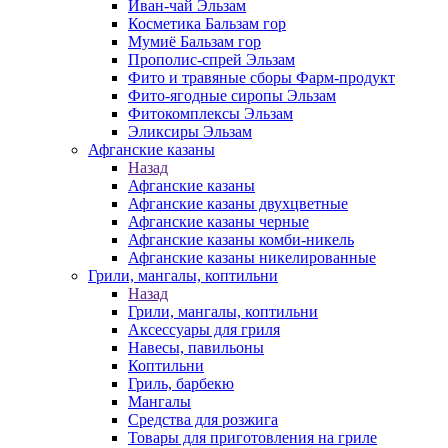
Иван-чай Эльзам
Косметика Бальзам гор
Мумиё Бальзам гор
Прополис-спрей Эльзам
Фито и травяные сборы Фарм-продукт
Фито-ягодные сиропы Эльзам
Фитокомплексы Эльзам
Эликсиры Эльзам
Афганские казаны
Назад
Афганские казаны
Афганские казаны двухцветные
Афганские казаны черные
Афганские казаны комби-никель
Афганские казаны никелированные
Грили, мангалы, коптильни
Назад
Грили, мангалы, коптильни
Аксессуары для гриля
Навесы, павильоны
Коптильни
Гриль, барбекю
Мангалы
Средства для розжига
Товары для приготовления на гриле