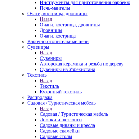
Инструменты для приготовления барбекю
Печь-мангалы
Очаги, кострища, дровницы
Назад
Очаги, кострища, дровницы
Дровницы
Очаги, кострища
Варочно-отопительные печи
Сувениры
Назад
Сувениры
Авторская керамика и резьба по дереву
Сувениры из Узбекистана
Текстиль
Назад
Текстиль
Кухонный текстиль
Распродажа
Садовая / Туристическая мебель
Назад
Садовая / Туристическая мебель
Лежаки и шезлонги
Садовые диваны и кресла
Садовые скамейки
Садовые столы