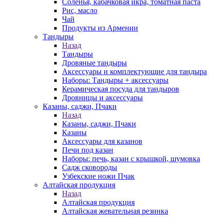
Соленья, кабачковая икра, томатная паста
Рис, масло
Чай
Продукты из Армении
Тандыры
Назад
Тандыры
Дровяные тандыры
Аксессуары и комплектующие для тандыра
Наборы: Тандыры + аксессуары
Керамическая посуда для тандыров
Дровницы и аксессуары
Казаны, саджи, Пчаки
Назад
Казаны, саджи, Пчаки
Казаны
Аксессуары для казанов
Печи под казан
Наборы: печь, казан с крышкой, шумовка
Садж сковороды
Узбекские ножи Пчак
Алтайская продукция
Назад
Алтайская продукция
Алтайская жевательная резинка