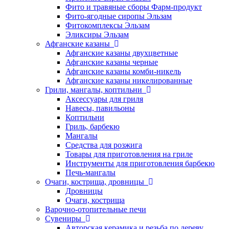
Фито и травяные сборы Фарм-продукт
Фито-ягодные сиропы Эльзам
Фитокомплексы Эльзам
Эликсиры Эльзам
Афганские казаны
Афганские казаны двухцветные
Афганские казаны черные
Афганские казаны комби-никель
Афганские казаны никелированные
Грили, мангалы, коптильни
Аксессуары для гриля
Навесы, павильоны
Коптильни
Гриль, барбекю
Мангалы
Средства для розжига
Товары для приготовления на гриле
Инструменты для приготовления барбекю
Печь-мангалы
Очаги, кострища, дровницы
Дровницы
Очаги, кострища
Варочно-отопительные печи
Сувениры
Авторская керамика и резьба по дереву