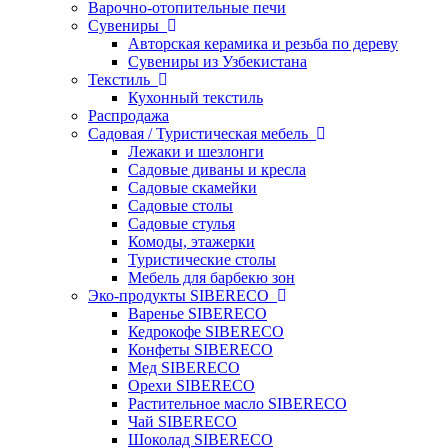
Варочно-отопительные печи
Сувениры
Авторская керамика и резьба по дереву
Сувениры из Узбекистана
Текстиль
Кухонный текстиль
Распродажа
Садовая / Туристическая мебель
Лежаки и шезлонги
Садовые диваны и кресла
Садовые скамейки
Садовые столы
Садовые стулья
Комоды, этажерки
Туристические столы
Мебель для барбекю зон
Эко-продукты SIBERECO
Варенье SIBERECO
Кедрокофе SIBERECO
Конфеты SIBERECO
Мед SIBERECO
Орехи SIBERECO
Растительное масло SIBERECO
Чай SIBERECO
Шоколад SIBERECO