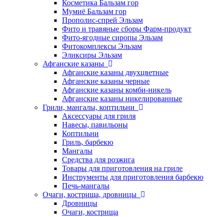
Косметика Бальзам гор
Мумиё Бальзам гор
Прополис-спрей Эльзам
Фито и травяные сборы Фарм-продукт
Фито-ягодные сиропы Эльзам
Фитокомплексы Эльзам
Эликсиры Эльзам
Афганские казаны
Афганские казаны двухцветные
Афганские казаны черные
Афганские казаны комби-никель
Афганские казаны никелированные
Грили, мангалы, коптильни
Аксессуары для гриля
Навесы, павильоны
Коптильни
Гриль, барбекю
Мангалы
Средства для розжига
Товары для приготовления на гриле
Инструменты для приготовления барбекю
Печь-мангалы
Очаги, кострища, дровницы
Дровницы
Очаги, кострища