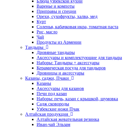
Блюда узбекской кухни
Варенье и компоты
Приправы и специи
Орехи, сухофрукты, халва, мед
Курт
Соленья, кабачковая икра, томатная паста
Рис, масло
Чай
Продукты из Армении
Тандыры
Дровяные тандыры
Аксессуары и комплектующие для тандыра
Наборы: Тандыры + аксессуары
Керамическая посуда для тандыров
Дровницы и аксессуары
Казаны, саджи, Пчаки
Казаны
Аксессуары для казанов
Печи под казан
Наборы: печь, казан с крышкой, шумовка
Садж сковороды
Узбекские ножи Пчак
Алтайская продукция
Алтайская жевательная резинка
Иван-чай Эльзам