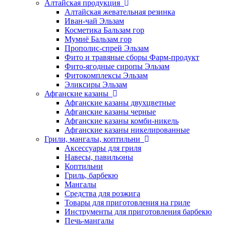
Алтайская продукция
Алтайская жевательная резинка
Иван-чай Эльзам
Косметика Бальзам гор
Мумиё Бальзам гор
Прополис-спрей Эльзам
Фито и травяные сборы Фарм-продукт
Фито-ягодные сиропы Эльзам
Фитокомплексы Эльзам
Эликсиры Эльзам
Афганские казаны
Афганские казаны двухцветные
Афганские казаны черные
Афганские казаны комби-никель
Афганские казаны никелированные
Грили, мангалы, коптильни
Аксессуары для гриля
Навесы, павильоны
Коптильни
Гриль, барбекю
Мангалы
Средства для розжига
Товары для приготовления на гриле
Инструменты для приготовления барбекю
Печь-мангалы