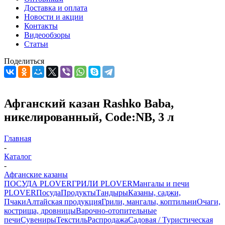
Доставка и оплата
Новости и акции
Контакты
Видеообзоры
Статьи
Поделиться
Афганский казан Rashko Baba,
никелированный, Code:NB, 3 л
Главная
-
Каталог
-
Афганские казаны
ПОСУДА PLOVER
ГРИЛИ PLOVER
Мангалы и печи
PLOVER
Посуда
Продукты
Тандыры
Казаны, саджи,
Пчаки
Алтайская продукция
Грили, мангалы, коптильни
Очаги,
кострища, дровницы
Варочно-отопительные
печи
Сувениры
Текстиль
Распродажа
Садовая / Туристическая