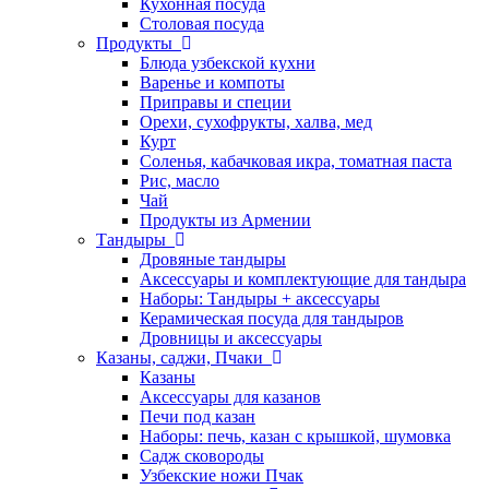
Кухонная посуда
Столовая посуда
Продукты
Блюда узбекской кухни
Варенье и компоты
Приправы и специи
Орехи, сухофрукты, халва, мед
Курт
Соленья, кабачковая икра, томатная паста
Рис, масло
Чай
Продукты из Армении
Тандыры
Дровяные тандыры
Аксессуары и комплектующие для тандыра
Наборы: Тандыры + аксессуары
Керамическая посуда для тандыров
Дровницы и аксессуары
Казаны, саджи, Пчаки
Казаны
Аксессуары для казанов
Печи под казан
Наборы: печь, казан с крышкой, шумовка
Садж сковороды
Узбекские ножи Пчак