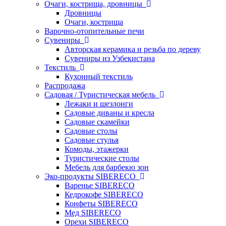
Очаги, кострища, дровницы
Дровницы
Очаги, кострища
Варочно-отопительные печи
Сувениры
Авторская керамика и резьба по дереву
Сувениры из Узбекистана
Текстиль
Кухонный текстиль
Распродажа
Садовая / Туристическая мебель
Лежаки и шезлонги
Садовые диваны и кресла
Садовые скамейки
Садовые столы
Садовые стулья
Комоды, этажерки
Туристические столы
Мебель для барбекю зон
Эко-продукты SIBERECO
Варенье SIBERECO
Кедрокофе SIBERECO
Конфеты SIBERECO
Мед SIBERECO
Орехи SIBERECO