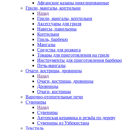
Афганские казаны никелированные
Грили, мангалы, коптильни
Назад
Грили, мангалы, коптильни
Аксессуары для гриля
Навесы, павильоны
Коптильни
Гриль, барбекю
Мангалы
Средства для розжига
Товары для приготовления на гриле
Инструменты для приготовления барбекю
Печь-мангалы
Очаги, кострища, дровницы
Назад
Очаги, кострища, дровницы
Дровницы
Очаги, кострища
Варочно-отопительные печи
Сувениры
Назад
Сувениры
Авторская керамика и резьба по дереву
Сувениры из Узбекистана
Текстиль