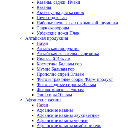
Казаны, саджи, Пчаки
Казаны
Аксессуары для казанов
Печи под казан
Наборы: печь, казан с крышкой, шумовка
Садж сковороды
Узбекские ножи Пчак
Алтайская продукция
Назад
Алтайская продукция
Алтайская жевательная резинка
Иван-чай Эльзам
Косметика Бальзам гор
Мумиё Бальзам гор
Прополис-спрей Эльзам
Фито и травяные сборы Фарм-продукт
Фито-ягодные сиропы Эльзам
Фитокомплексы Эльзам
Эликсиры Эльзам
Афганские казаны
Назад
Афганские казаны
Афганские казаны двухцветные
Афганские казаны черные
Афганские казаны комби-никель