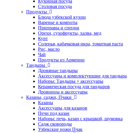
Кухонная посуда
Столовая посуда
Продукты
Блюда узбекской кухни
Варенье и компоты
Приправы и специи
Орехи, сухофрукты, халва, мед
Курт
Соленья, кабачковая икра, томатная паста
Рис, масло
Чай
Продукты из Армении
Тандыры
Дровяные тандыры
Аксессуары и комплектующие для тандыра
Наборы: Тандыры + аксессуары
Керамическая посуда для тандыров
Дровницы и аксессуары
Казаны, саджи, Пчаки
Казаны
Аксессуары для казанов
Печи под казан
Наборы: печь, казан с крышкой, шумовка
Садж сковороды
Узбекские ножи Пчак