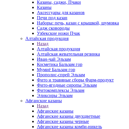
Казаны, саджи, Пчаки
Казаны
Аксессуары для казанов
Печи под казан
Наборы: печь, казан с крышкой, шумовка
Садж сковороды
Узбекские ножи Пчак
Алтайская продукция
Назад
Алтайская продукция
Алтайская жевательная резинка
Иван-чай Эльзам
Косметика Бальзам гор
Мумиё Бальзам гор
Прополис-спрей Эльзам
Фито и травяные сборы Фарм-продукт
Фито-ягодные сиропы Эльзам
Фитокомплексы Эльзам
Эликсиры Эльзам
Афганские казаны
Назад
Афганские казаны
Афганские казаны двухцветные
Афганские казаны черные
Афганские казаны комби-никель