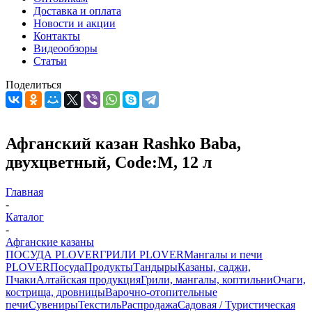
Доставка и оплата
Новости и акции
Контакты
Видеообзоры
Статьи
Поделиться
Афганский казан Rashko Baba,
двухцветный, Code:M, 12 л
Главная
-
Каталог
-
Афганские казаны
ПОСУДА PLOVER
ГРИЛИ PLOVER
Мангалы и печи
PLOVER
Посуда
Продукты
Тандыры
Казаны, саджи,
Пчаки
Алтайская продукция
Грили, мангалы, коптильни
Очаги,
кострища, дровницы
Варочно-отопительные
печи
Сувениры
Текстиль
Распродажа
Садовая / Туристическая