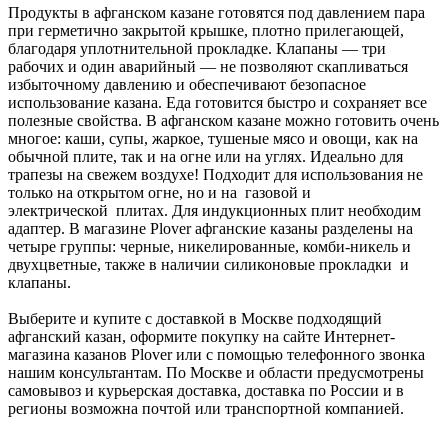
Продукты в афганском казане готовятся под давлением пара
при герметично закрытой крышке, плотно прилегающей,
благодаря уплотнительной прокладке. Клапаны — три
рабочих и один аварийный — не позволяют скапливаться
избыточному давлению и обеспечивают безопасное
использование казана. Еда готовится быстро и сохраняет все
полезные свойства. В афганском казане можно готовить очень
многое: каши, супы, жаркое, тушеные мясо и овощи, как на
обычной плите, так и на огне или на углях. Идеально для
трапезы на свежем воздухе! Подходит для использования не
только на открытом огне, но и на газовой и
электрической плитах. Для индукционных плит необходим
адаптер. В магазине Plover афганские казаны разделены на
четыре группы: черные, никелированные, комби-никель и
двухцветные, также в наличии силиконовые прокладки и
клапаны.
Выберите и купите с доставкой в Москве подходящий
афганский казан, оформите покупку на сайте Интернет-
магазина казанов Plover или с помощью телефонного звонка
нашим консультантам. По Москве и области предусмотрены
самовывоз и курьерская доставка, доставка по России и в
регионы возможна почтой или транспортной компанией.