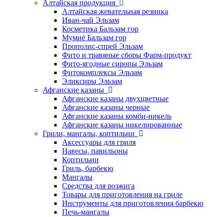
Алтайская продукция
Алтайская жевательная резинка
Иван-чай Эльзам
Косметика Бальзам гор
Мумиё Бальзам гор
Прополис-спрей Эльзам
Фито и травяные сборы Фарм-продукт
Фито-ягодные сиропы Эльзам
Фитокомплексы Эльзам
Эликсиры Эльзам
Афганские казаны
Афганские казаны двухцветные
Афганские казаны черные
Афганские казаны комби-никель
Афганские казаны никелированные
Грили, мангалы, коптильни
Аксессуары для гриля
Навесы, павильоны
Коптильни
Гриль, барбекю
Мангалы
Средства для розжига
Товары для приготовления на гриле
Инструменты для приготовления барбекю
Печь-мангалы