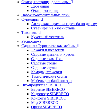
Очаги, кострища, дровницы
Дровницы
Очаги, кострища
Варочно-отопительные печи
Сувениры
Авторская керамика и резьба по дереву
Сувениры из Узбекистана
Текстиль
Кухонный текстиль
Распродажа
Садовая / Туристическая мебель
Лежаки и шезлонги
Садовые диваны и кресла
Садовые скамейки
Садовые столы
Садовые стулья
Комоды, этажерки
Туристические столы
Мебель для барбекю зон
Эко-продукты SIBERECO
Варенье SIBERECO
Кедрокофе SIBERECO
Конфеты SIBERECO
Мед SIBERECO
Орехи SIBERECO