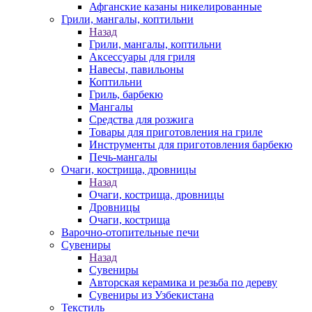
Афганские казаны никелированные
Грили, мангалы, коптильни
Назад
Грили, мангалы, коптильни
Аксессуары для гриля
Навесы, павильоны
Коптильни
Гриль, барбекю
Мангалы
Средства для розжига
Товары для приготовления на гриле
Инструменты для приготовления барбекю
Печь-мангалы
Очаги, кострища, дровницы
Назад
Очаги, кострища, дровницы
Дровницы
Очаги, кострища
Варочно-отопительные печи
Сувениры
Назад
Сувениры
Авторская керамика и резьба по дереву
Сувениры из Узбекистана
Текстиль