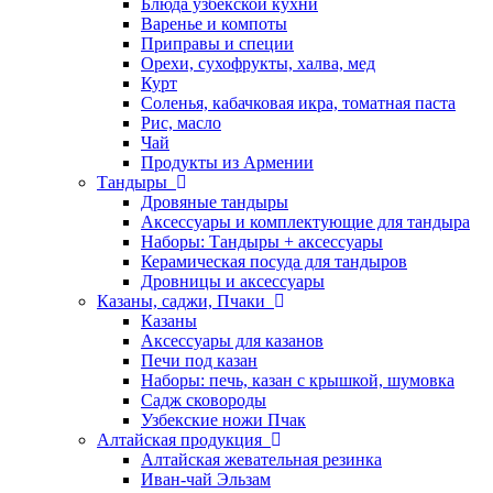
Блюда узбекской кухни
Варенье и компоты
Приправы и специи
Орехи, сухофрукты, халва, мед
Курт
Соленья, кабачковая икра, томатная паста
Рис, масло
Чай
Продукты из Армении
Тандыры
Дровяные тандыры
Аксессуары и комплектующие для тандыра
Наборы: Тандыры + аксессуары
Керамическая посуда для тандыров
Дровницы и аксессуары
Казаны, саджи, Пчаки
Казаны
Аксессуары для казанов
Печи под казан
Наборы: печь, казан с крышкой, шумовка
Садж сковороды
Узбекские ножи Пчак
Алтайская продукция
Алтайская жевательная резинка
Иван-чай Эльзам