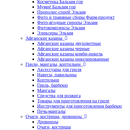
Косметика Бальзам гор
Мумиё Бальзам гор
Прополис-спрей Эльзам
Фито и травяные сборы Фарм-продукт
Фито-ягодные сиропы Эльзам
Фитокомплексы Эльзам
Эликсиры Эльзам
Афганские казаны
Афганские казаны двухцветные
Афганские казаны черные
Афганские казаны комби-никель
Афганские казаны никелированные
Грили, мангалы, коптильни
Аксессуары для гриля
Навесы, павильоны
Коптильни
Гриль, барбекю
Мангалы
Средства для розжига
Товары для приготовления на гриле
Инструменты для приготовления барбекю
Печь-мангалы
Очаги, кострища, дровницы
Дровницы
Очаги, кострища