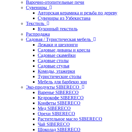
Варочно-отопительные печи
Сувениры
Авторская керамика и резьба по дереву
Сувениры из Узбекистана
Текстиль
Кухонный текстиль
Распродажа
Садовая / Туристическая мебель
Лежаки и шезлонги
Садовые диваны и кресла
Садовые скамейки
Садовые столы
Садовые стулья
Комоды, этажерки
Туристические столы
Мебель для барбекю зон
Эко-продукты SIBERECO
Варенье SIBERECO
Кедрокофе SIBERECO
Конфеты SIBERECO
Мед SIBERECO
Орехи SIBERECO
Растительное масло SIBERECO
Чай SIBERECO
Шоколад SIBERECO