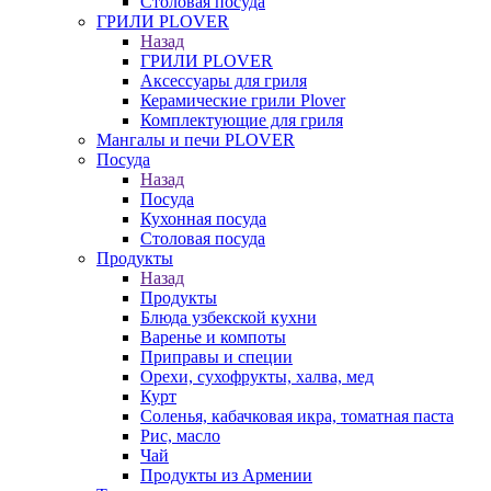
Столовая посуда
ГРИЛИ PLOVER
Назад
ГРИЛИ PLOVER
Аксессуары для гриля
Керамические грили Plover
Комплектующие для гриля
Мангалы и печи PLOVER
Посуда
Назад
Посуда
Кухонная посуда
Столовая посуда
Продукты
Назад
Продукты
Блюда узбекской кухни
Варенье и компоты
Приправы и специи
Орехи, сухофрукты, халва, мед
Курт
Соленья, кабачковая икра, томатная паста
Рис, масло
Чай
Продукты из Армении