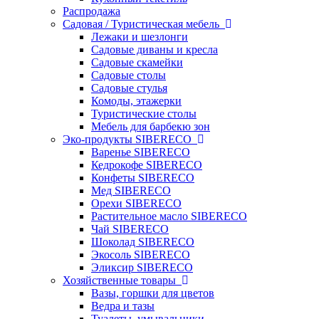
Распродажа
Садовая / Туристическая мебель
Лежаки и шезлонги
Садовые диваны и кресла
Садовые скамейки
Садовые столы
Садовые стулья
Комоды, этажерки
Туристические столы
Мебель для барбекю зон
Эко-продукты SIBERECO
Варенье SIBERECO
Кедрокофе SIBERECO
Конфеты SIBERECO
Мед SIBERECO
Орехи SIBERECO
Растительное масло SIBERECO
Чай SIBERECO
Шоколад SIBERECO
Экосоль SIBERECO
Эликсир SIBERECO
Хозяйственные товары
Вазы, горшки для цветов
Ведра и тазы
Туалеты, умывальники