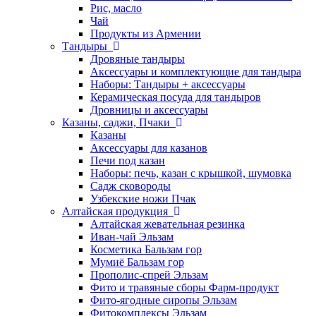
Рис, масло
Чай
Продукты из Армении
Тандыры
Дровяные тандыры
Аксессуары и комплектующие для тандыра
Наборы: Тандыры + аксессуары
Керамическая посуда для тандыров
Дровницы и аксессуары
Казаны, саджи, Пчаки
Казаны
Аксессуары для казанов
Печи под казан
Наборы: печь, казан с крышкой, шумовка
Садж сковороды
Узбекские ножи Пчак
Алтайская продукция
Алтайская жевательная резинка
Иван-чай Эльзам
Косметика Бальзам гор
Мумиё Бальзам гор
Прополис-спрей Эльзам
Фито и травяные сборы Фарм-продукт
Фито-ягодные сиропы Эльзам
Фитокомплексы Эльзам