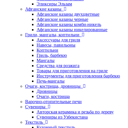
Эликсиры Эльзам
Афганские казаны
Афганские казаны двухцветные
Афганские казаны черные
Афганские казаны комби-никель
Афганские казаны никелированные
Грили, мангалы, коптильни
Аксессуары для гриля
Навесы, павильоны
Коптильни
Гриль, барбекю
Мангалы
Средства для розжига
Товары для приготовления на гриле
Инструменты для приготовления барбекю
Печь-мангалы
Очаги, кострища, дровницы
Дровницы
Очаги, кострища
Варочно-отопительные печи
Сувениры
Авторская керамика и резьба по дереву
Сувениры из Узбекистана
Текстиль
Кухонный текстиль