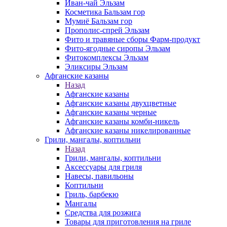
Иван-чай Эльзам
Косметика Бальзам гор
Мумиё Бальзам гор
Прополис-спрей Эльзам
Фито и травяные сборы Фарм-продукт
Фито-ягодные сиропы Эльзам
Фитокомплексы Эльзам
Эликсиры Эльзам
Афганские казаны
Назад
Афганские казаны
Афганские казаны двухцветные
Афганские казаны черные
Афганские казаны комби-никель
Афганские казаны никелированные
Грили, мангалы, коптильни
Назад
Грили, мангалы, коптильни
Аксессуары для гриля
Навесы, павильоны
Коптильни
Гриль, барбекю
Мангалы
Средства для розжига
Товары для приготовления на гриле