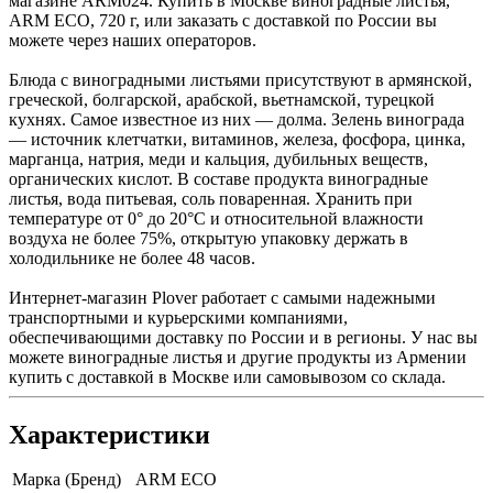
магазине ARM024. Купить в Москве виноградные листья,
ARM ECO, 720 г, или заказать с доставкой по России вы
можете через наших операторов.
Блюда с виноградными листьями присутствуют в армянской,
греческой, болгарской, арабской, вьетнамской, турецкой
кухнях. Самое известное из них — долма. Зелень винограда
— источник клетчатки, витаминов, железа, фосфора, цинка,
марганца, натрия, меди и кальция, дубильных веществ,
органических кислот. В составе продукта виноградные
листья, вода питьевая, соль поваренная. Хранить при
температуре от 0° до 20°C и относительной влажности
воздуха не более 75%, открытую упаковку держать в
холодильнике не более 48 часов.
Интернет-магазин Plover работает с самыми надежными
транспортными и курьерскими компаниями,
обеспечивающими доставку по России и в регионы. У нас вы
можете виноградные листья и другие продукты из Армении
купить с доставкой в Москве или самовывозом со склада.
Характеристики
Марка (Бренд)
ARM ECO