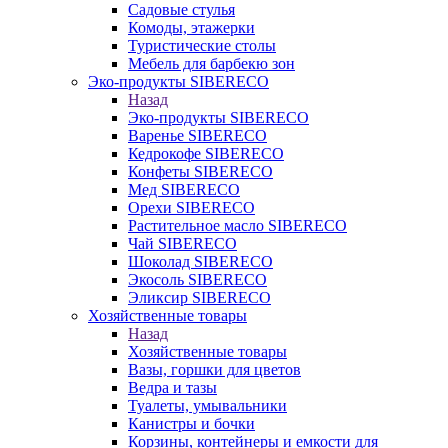
Садовые стулья
Комоды, этажерки
Туристические столы
Мебель для барбекю зон
Эко-продукты SIBERECO
Назад
Эко-продукты SIBERECO
Варенье SIBERECO
Кедрокофе SIBERECO
Конфеты SIBERECO
Мед SIBERECO
Орехи SIBERECO
Растительное масло SIBERECO
Чай SIBERECO
Шоколад SIBERECO
Экосоль SIBERECO
Эликсир SIBERECO
Хозяйственные товары
Назад
Хозяйственные товары
Вазы, горшки для цветов
Ведра и тазы
Туалеты, умывальники
Канистры и бочки
Корзины, контейнеры и емкости для