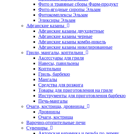
Фито и травяные сборы Фарм-продукт
Фито-ягодные сиропы Эльзам
Фитокомплексы Эльзам
Эликсиры Эльзам
Афганские казаны
Афганские казаны двухцветные
Афганские казаны черные
Афганские казаны комби-никель
Афганские казаны никелированные
Грили, мангалы, коптильни
Аксессуары для гриля
Навесы, павильоны
Коптильни
Гриль, барбекю
Мангалы
Средства для розжига
Товары для приготовления на гриле
Инструменты для приготовления барбекю
Печь-мангалы
Очаги, кострища, дровницы
Дровницы
Очаги, кострища
Варочно-отопительные печи
Сувениры
Авторская керамика и резьба по дереву