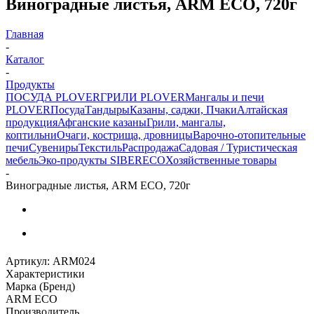
Виноградные листья, ARM ECO, 720г
Главная
-
Каталог
-
Продукты
ПОСУДА PLOVER
ГРИЛИ PLOVER
Мангалы и печи
PLOVER
Посуда
Тандыры
Казаны, саджи, Пчаки
Алтайская
продукция
Афганские казаны
Грили, мангалы,
коптильни
Очаги, кострища, дровницы
Варочно-отопительные
печи
Сувениры
Текстиль
Распродажа
Садовая / Туристическая
мебель
Эко-продукты SIBERECO
Хозяйственные товары
-
Виноградные листья, ARM ECO, 720г
Артикул:
ARM024
Характеристики
Марка (Бренд)
ARM ECO
Производитель