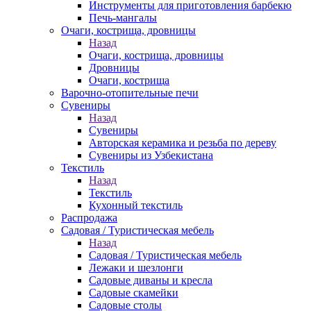
Инструменты для приготовления барбекю
Печь-мангалы
Очаги, кострища, дровницы
Назад
Очаги, кострища, дровницы
Дровницы
Очаги, кострища
Варочно-отопительные печи
Сувениры
Назад
Сувениры
Авторская керамика и резьба по дереву
Сувениры из Узбекистана
Текстиль
Назад
Текстиль
Кухонный текстиль
Распродажа
Садовая / Туристическая мебель
Назад
Садовая / Туристическая мебель
Лежаки и шезлонги
Садовые диваны и кресла
Садовые скамейки
Садовые столы