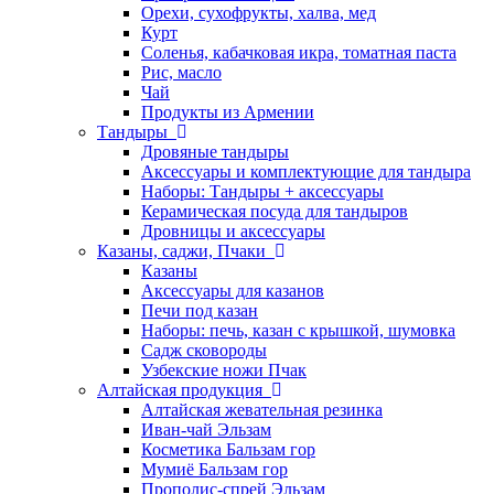
Орехи, сухофрукты, халва, мед
Курт
Соленья, кабачковая икра, томатная паста
Рис, масло
Чай
Продукты из Армении
Тандыры
Дровяные тандыры
Аксессуары и комплектующие для тандыра
Наборы: Тандыры + аксессуары
Керамическая посуда для тандыров
Дровницы и аксессуары
Казаны, саджи, Пчаки
Казаны
Аксессуары для казанов
Печи под казан
Наборы: печь, казан с крышкой, шумовка
Садж сковороды
Узбекские ножи Пчак
Алтайская продукция
Алтайская жевательная резинка
Иван-чай Эльзам
Косметика Бальзам гор
Мумиё Бальзам гор
Прополис-спрей Эльзам