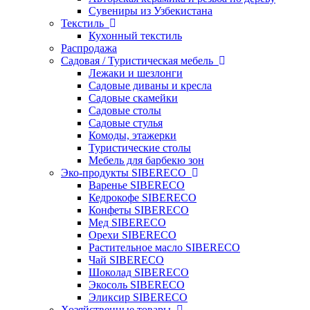
Сувениры из Узбекистана
Текстиль
Кухонный текстиль
Распродажа
Садовая / Туристическая мебель
Лежаки и шезлонги
Садовые диваны и кресла
Садовые скамейки
Садовые столы
Садовые стулья
Комоды, этажерки
Туристические столы
Мебель для барбекю зон
Эко-продукты SIBERECO
Варенье SIBERECO
Кедрокофе SIBERECO
Конфеты SIBERECO
Мед SIBERECO
Орехи SIBERECO
Растительное масло SIBERECO
Чай SIBERECO
Шоколад SIBERECO
Экосоль SIBERECO
Эликсир SIBERECO
Хозяйственные товары