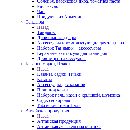
Соленья, кабачковая икра, томатная паста
Рис, масло
Чай
Продукты из Армении
Тандыры
Назад
Тандыры
Дровяные тандыры
Аксессуары и комплектующие для тандыра
Наборы: Тандыры + аксессуары
Керамическая посуда для тандыров
Дровницы и аксессуары
Казаны, саджи, Пчаки
Назад
Казаны, саджи, Пчаки
Казаны
Аксессуары для казанов
Печи под казан
Наборы: печь, казан с крышкой, шумовка
Садж сковороды
Узбекские ножи Пчак
Алтайская продукция
Назад
Алтайская продукция
Алтайская жевательная резинка