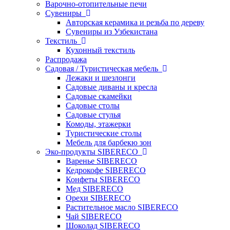
Варочно-отопительные печи
Сувениры
Авторская керамика и резьба по дереву
Сувениры из Узбекистана
Текстиль
Кухонный текстиль
Распродажа
Садовая / Туристическая мебель
Лежаки и шезлонги
Садовые диваны и кресла
Садовые скамейки
Садовые столы
Садовые стулья
Комоды, этажерки
Туристические столы
Мебель для барбекю зон
Эко-продукты SIBERECO
Варенье SIBERECO
Кедрокофе SIBERECO
Конфеты SIBERECO
Мед SIBERECO
Орехи SIBERECO
Растительное масло SIBERECO
Чай SIBERECO
Шоколад SIBERECO