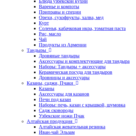
Блюда узбекской кухни
Варенье и компоты
Приправы и специи
Орехи, сухофрукты, халва, мед
Курт
Соленья, кабачковая икра, томатная паста
Рис, масло
Чай
Продукты из Армении
Тандыры
Дровяные тандыры
Аксессуары и комплектующие для тандыра
Наборы: Тандыры + аксессуары
Керамическая посуда для тандыров
Дровницы и аксессуары
Казаны, саджи, Пчаки
Казаны
Аксессуары для казанов
Печи под казан
Наборы: печь, казан с крышкой, шумовка
Садж сковороды
Узбекские ножи Пчак
Алтайская продукция
Алтайская жевательная резинка
Иван-чай Эльзам