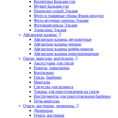
Косметика Бальзам гор
Мумиё Бальзам гор
Прополис-спрей Эльзам
Фито и травяные сборы Фарм-продукт
Фито-ягодные сиропы Эльзам
Фитокомплексы Эльзам
Эликсиры Эльзам
Афганские казаны
Афганские казаны двухцветные
Афганские казаны черные
Афганские казаны комби-никель
Афганские казаны никелированные
Грили, мангалы, коптильни
Аксессуары для гриля
Навесы, павильоны
Коптильни
Гриль, барбекю
Мангалы
Средства для розжига
Товары для приготовления на гриле
Инструменты для приготовления барбекю
Печь-мангалы
Очаги, кострища, дровницы
Дровницы
Очаги, кострища