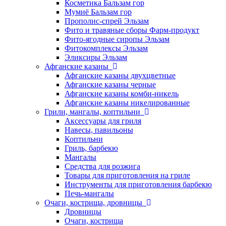
Косметика Бальзам гор
Мумиё Бальзам гор
Прополис-спрей Эльзам
Фито и травяные сборы Фарм-продукт
Фито-ягодные сиропы Эльзам
Фитокомплексы Эльзам
Эликсиры Эльзам
Афганские казаны
Афганские казаны двухцветные
Афганские казаны черные
Афганские казаны комби-никель
Афганские казаны никелированные
Грили, мангалы, коптильни
Аксессуары для гриля
Навесы, павильоны
Коптильни
Гриль, барбекю
Мангалы
Средства для розжига
Товары для приготовления на гриле
Инструменты для приготовления барбекю
Печь-мангалы
Очаги, кострища, дровницы
Дровницы
Очаги, кострища