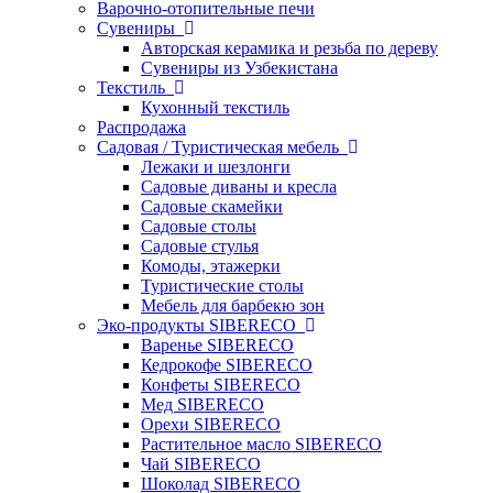
Варочно-отопительные печи
Сувениры
Авторская керамика и резьба по дереву
Сувениры из Узбекистана
Текстиль
Кухонный текстиль
Распродажа
Садовая / Туристическая мебель
Лежаки и шезлонги
Садовые диваны и кресла
Садовые скамейки
Садовые столы
Садовые стулья
Комоды, этажерки
Туристические столы
Мебель для барбекю зон
Эко-продукты SIBERECO
Варенье SIBERECO
Кедрокофе SIBERECO
Конфеты SIBERECO
Мед SIBERECO
Орехи SIBERECO
Растительное масло SIBERECO
Чай SIBERECO
Шоколад SIBERECO