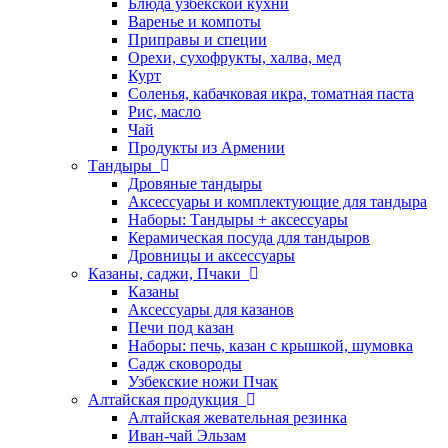
Блюда узбекской кухни
Варенье и компоты
Приправы и специи
Орехи, сухофрукты, халва, мед
Курт
Соленья, кабачковая икра, томатная паста
Рис, масло
Чай
Продукты из Армении
Тандыры
Дровяные тандыры
Аксессуары и комплектующие для тандыра
Наборы: Тандыры + аксессуары
Керамическая посуда для тандыров
Дровницы и аксессуары
Казаны, саджи, Пчаки
Казаны
Аксессуары для казанов
Печи под казан
Наборы: печь, казан с крышкой, шумовка
Садж сковороды
Узбекские ножи Пчак
Алтайская продукция
Алтайская жевательная резинка
Иван-чай Эльзам