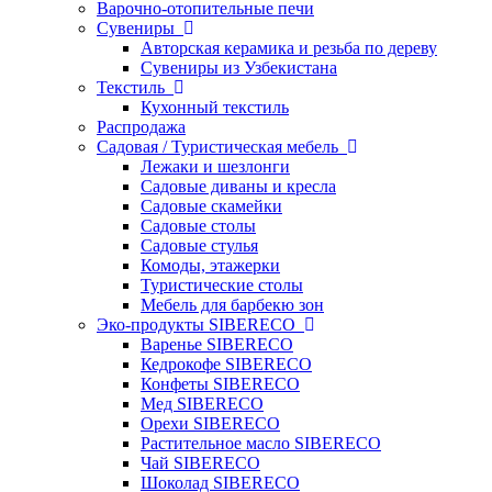
Варочно-отопительные печи
Сувениры
Авторская керамика и резьба по дереву
Сувениры из Узбекистана
Текстиль
Кухонный текстиль
Распродажа
Садовая / Туристическая мебель
Лежаки и шезлонги
Садовые диваны и кресла
Садовые скамейки
Садовые столы
Садовые стулья
Комоды, этажерки
Туристические столы
Мебель для барбекю зон
Эко-продукты SIBERECO
Варенье SIBERECO
Кедрокофе SIBERECO
Конфеты SIBERECO
Мед SIBERECO
Орехи SIBERECO
Растительное масло SIBERECO
Чай SIBERECO
Шоколад SIBERECO