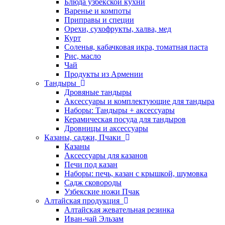
Блюда узбекской кухни
Варенье и компоты
Приправы и специи
Орехи, сухофрукты, халва, мед
Курт
Соленья, кабачковая икра, томатная паста
Рис, масло
Чай
Продукты из Армении
Тандыры
Дровяные тандыры
Аксессуары и комплектующие для тандыра
Наборы: Тандыры + аксессуары
Керамическая посуда для тандыров
Дровницы и аксессуары
Казаны, саджи, Пчаки
Казаны
Аксессуары для казанов
Печи под казан
Наборы: печь, казан с крышкой, шумовка
Садж сковороды
Узбекские ножи Пчак
Алтайская продукция
Алтайская жевательная резинка
Иван-чай Эльзам