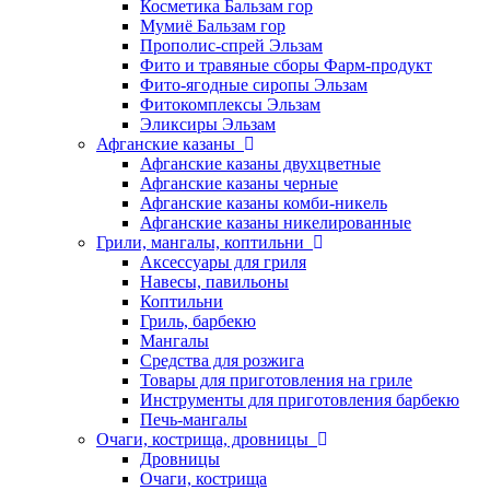
Косметика Бальзам гор
Мумиё Бальзам гор
Прополис-спрей Эльзам
Фито и травяные сборы Фарм-продукт
Фито-ягодные сиропы Эльзам
Фитокомплексы Эльзам
Эликсиры Эльзам
Афганские казаны
Афганские казаны двухцветные
Афганские казаны черные
Афганские казаны комби-никель
Афганские казаны никелированные
Грили, мангалы, коптильни
Аксессуары для гриля
Навесы, павильоны
Коптильни
Гриль, барбекю
Мангалы
Средства для розжига
Товары для приготовления на гриле
Инструменты для приготовления барбекю
Печь-мангалы
Очаги, кострища, дровницы
Дровницы
Очаги, кострища