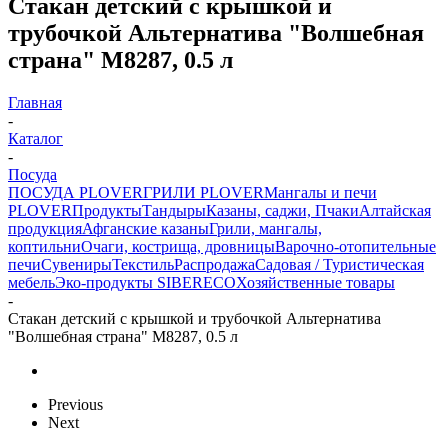
Стакан детский с крышкой и
трубочкой Альтернатива "Волшебная
страна" М8287, 0.5 л
Главная
-
Каталог
-
Посуда
ПОСУДА PLOVER
ГРИЛИ PLOVER
Мангалы и печи
PLOVER
Продукты
Тандыры
Казаны, саджи, Пчаки
Алтайская
продукция
Афганские казаны
Грили, мангалы,
коптильни
Очаги, кострища, дровницы
Варочно-отопительные
печи
Сувениры
Текстиль
Распродажа
Садовая / Туристическая
мебель
Эко-продукты SIBERECO
Хозяйственные товары
-
Стакан детский с крышкой и трубочкой Альтернатива
"Волшебная страна" М8287, 0.5 л
Previous
Next