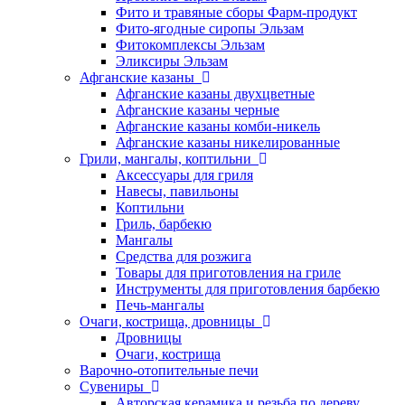
Фито и травяные сборы Фарм-продукт
Фито-ягодные сиропы Эльзам
Фитокомплексы Эльзам
Эликсиры Эльзам
Афганские казаны
Афганские казаны двухцветные
Афганские казаны черные
Афганские казаны комби-никель
Афганские казаны никелированные
Грили, мангалы, коптильни
Аксессуары для гриля
Навесы, павильоны
Коптильни
Гриль, барбекю
Мангалы
Средства для розжига
Товары для приготовления на гриле
Инструменты для приготовления барбекю
Печь-мангалы
Очаги, кострища, дровницы
Дровницы
Очаги, кострища
Варочно-отопительные печи
Сувениры
Авторская керамика и резьба по дереву