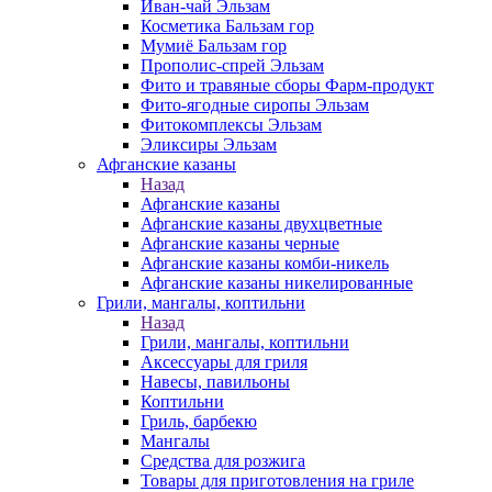
Иван-чай Эльзам
Косметика Бальзам гор
Мумиё Бальзам гор
Прополис-спрей Эльзам
Фито и травяные сборы Фарм-продукт
Фито-ягодные сиропы Эльзам
Фитокомплексы Эльзам
Эликсиры Эльзам
Афганские казаны
Назад
Афганские казаны
Афганские казаны двухцветные
Афганские казаны черные
Афганские казаны комби-никель
Афганские казаны никелированные
Грили, мангалы, коптильни
Назад
Грили, мангалы, коптильни
Аксессуары для гриля
Навесы, павильоны
Коптильни
Гриль, барбекю
Мангалы
Средства для розжига
Товары для приготовления на гриле