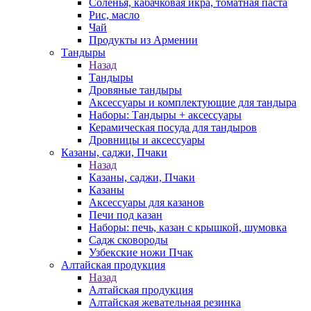
Соленья, кабачковая икра, томатная паста
Рис, масло
Чай
Продукты из Армении
Тандыры
Назад
Тандыры
Дровяные тандыры
Аксессуары и комплектующие для тандыра
Наборы: Тандыры + аксессуары
Керамическая посуда для тандыров
Дровницы и аксессуары
Казаны, саджи, Пчаки
Назад
Казаны, саджи, Пчаки
Казаны
Аксессуары для казанов
Печи под казан
Наборы: печь, казан с крышкой, шумовка
Садж сковороды
Узбекские ножи Пчак
Алтайская продукция
Назад
Алтайская продукция
Алтайская жевательная резинка