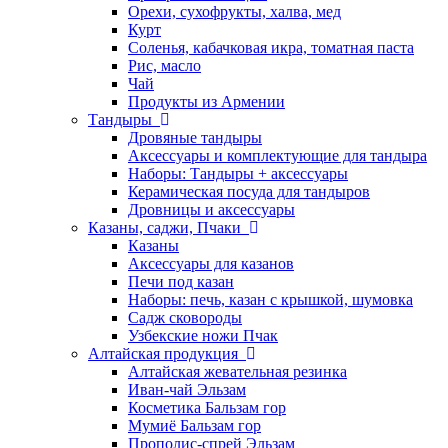
Орехи, сухофрукты, халва, мед
Курт
Соленья, кабачковая икра, томатная паста
Рис, масло
Чай
Продукты из Армении
Тандыры
Дровяные тандыры
Аксессуары и комплектующие для тандыра
Наборы: Тандыры + аксессуары
Керамическая посуда для тандыров
Дровницы и аксессуары
Казаны, саджи, Пчаки
Казаны
Аксессуары для казанов
Печи под казан
Наборы: печь, казан с крышкой, шумовка
Садж сковороды
Узбекские ножи Пчак
Алтайская продукция
Алтайская жевательная резинка
Иван-чай Эльзам
Косметика Бальзам гор
Мумиё Бальзам гор
Прополис-спрей Эльзам