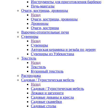
Инструменты для приготовления барбекю
Печь-мангалы
Очаги, кострища, дровницы
Назад
Очаги, кострища, дровницы
Дровницы
Очаги, кострища
Варочно-отопительные печи
Сувениры
Назад
Сувениры
Авторская керамика и резьба по дереву
Сувениры из Узбекистана
Текстиль
Назад
Текстиль
Кухонный текстиль
Распродажа
Садовая / Туристическая мебель
Назад
Садовая / Туристическая мебель
Лежаки и шезлонги
Садовые диваны и кресла
Садовые скамейки
Садовые столы