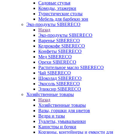
Садовые стулья
Комоды, этажерки
Туристические столы
Мебель для барбекю зон
Эко-продукты SIBERECO
Назад
Эко-продукты SIBERECO
Варенье SIBERECO
Кедрокофе SIBERECO
Конфеты SIBERECO
Мед SIBERECO
Орехи SIBERECO
Растительное масло SIBERECO
Чай SIBERECO
Шоколад SIBERECO
Экосоль SIBERECO
Эликсир SIBERECO
Хозяйственные товары
Назад
Хозяйственные товары
Вазы, горшки для цветов
Ведра и тазы
Туалеты, умывальники
Канистры и бочки
Корзины, контейнеры и емкости для