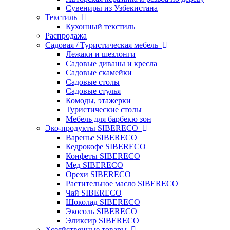
Сувениры из Узбекистана
Текстиль
Кухонный текстиль
Распродажа
Садовая / Туристическая мебель
Лежаки и шезлонги
Садовые диваны и кресла
Садовые скамейки
Садовые столы
Садовые стулья
Комоды, этажерки
Туристические столы
Мебель для барбекю зон
Эко-продукты SIBERECO
Варенье SIBERECO
Кедрокофе SIBERECO
Конфеты SIBERECO
Мед SIBERECO
Орехи SIBERECO
Растительное масло SIBERECO
Чай SIBERECO
Шоколад SIBERECO
Экосоль SIBERECO
Эликсир SIBERECO
Хозяйственные товары