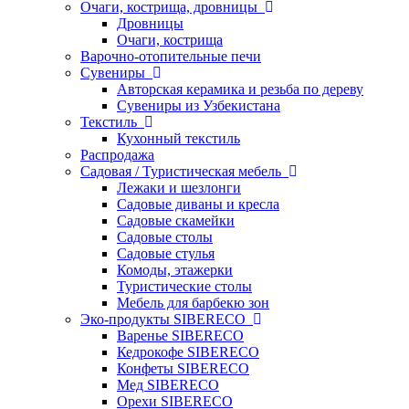
Очаги, кострища, дровницы
Дровницы
Очаги, кострища
Варочно-отопительные печи
Сувениры
Авторская керамика и резьба по дереву
Сувениры из Узбекистана
Текстиль
Кухонный текстиль
Распродажа
Садовая / Туристическая мебель
Лежаки и шезлонги
Садовые диваны и кресла
Садовые скамейки
Садовые столы
Садовые стулья
Комоды, этажерки
Туристические столы
Мебель для барбекю зон
Эко-продукты SIBERECO
Варенье SIBERECO
Кедрокофе SIBERECO
Конфеты SIBERECO
Мед SIBERECO
Орехи SIBERECO