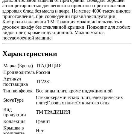
дополнительной защиты от пригорания. Обладает хорошей
антипригарностью для легкого и приятного приготовления
здоровых блюд без масла и жира. Не менее 4000 тысяч циклов
приготовления, при соблюдении правил эксплуатации.
Кастрюли и жаровни ТМ Традиция можно использовать в
духовом шкафу без стеклянной крышки. Подходит для любых
видов плит, кроме индукционной. Можно мыть в
посудомоечной машине.
Характеристики
Марка (Бренд)
ТРАДИЦИЯ
Производитель
Россия
Артикул
ТГ2281
поставщика
Тип конфорок
Все виды плит, кроме индукционной
Стеклокерамических плит;Электрических
StoveType
плит;Газовых плит;Открытого огня
Вид
ТМ ТРАДИЦИЯ
продукции
Коллекция
Гранит
Крышка в
Нет
комплекте