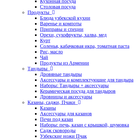
Кухонная посуда
Столовая посуда
Продукты
Блюда узбекской кухни
Варенье и компоты
Приправы и специи
Орехи, сухофрукты, халва, мед
Курт
Соленья, кабачковая икра, томатная паста
Рис, масло
Чай
Продукты из Армении
Тандыры
Дровяные тандыры
Аксессуары и комплектующие для тандыра
Наборы: Тандыры + аксессуары
Керамическая посуда для тандыров
Дровницы и аксессуары
Казаны, саджи, Пчаки
Казаны
Аксессуары для казанов
Печи под казан
Наборы: печь, казан с крышкой, шумовка
Садж сковороды
Узбекские ножи Пчак