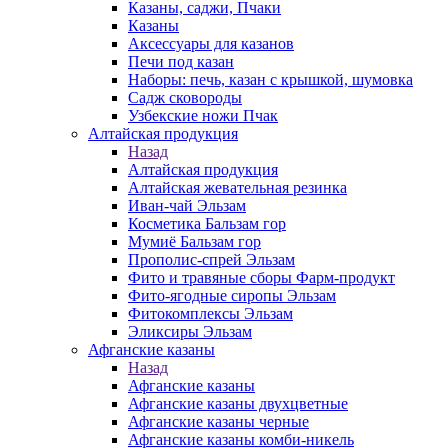
Казаны, саджи, Пчаки
Казаны
Аксессуары для казанов
Печи под казан
Наборы: печь, казан с крышкой, шумовка
Садж сковороды
Узбекские ножи Пчак
Алтайская продукция
Назад
Алтайская продукция
Алтайская жевательная резинка
Иван-чай Эльзам
Косметика Бальзам гор
Мумиё Бальзам гор
Прополис-спрей Эльзам
Фито и травяные сборы Фарм-продукт
Фито-ягодные сиропы Эльзам
Фитокомплексы Эльзам
Эликсиры Эльзам
Афганские казаны
Назад
Афганские казаны
Афганские казаны двухцветные
Афганские казаны черные
Афганские казаны комби-никель