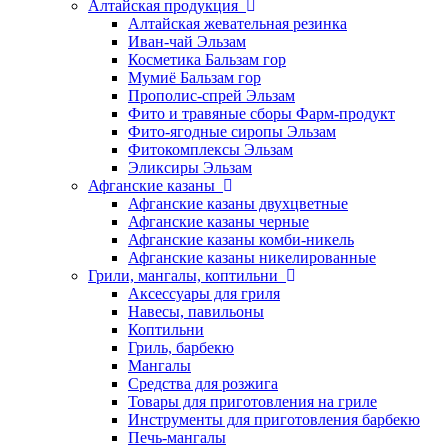
Алтайская продукция
Алтайская жевательная резинка
Иван-чай Эльзам
Косметика Бальзам гор
Мумиё Бальзам гор
Прополис-спрей Эльзам
Фито и травяные сборы Фарм-продукт
Фито-ягодные сиропы Эльзам
Фитокомплексы Эльзам
Эликсиры Эльзам
Афганские казаны
Афганские казаны двухцветные
Афганские казаны черные
Афганские казаны комби-никель
Афганские казаны никелированные
Грили, мангалы, коптильни
Аксессуары для гриля
Навесы, павильоны
Коптильни
Гриль, барбекю
Мангалы
Средства для розжига
Товары для приготовления на гриле
Инструменты для приготовления барбекю
Печь-мангалы