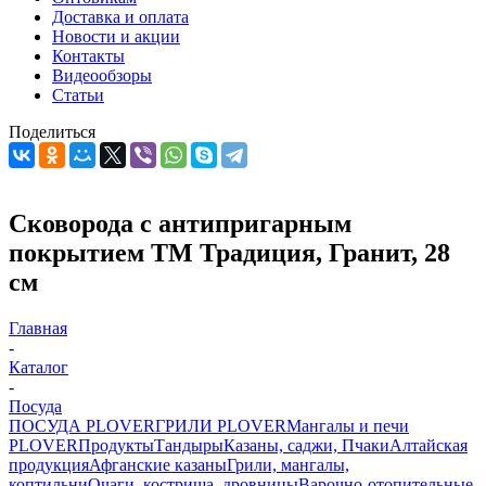
Доставка и оплата
Новости и акции
Контакты
Видеообзоры
Статьи
Поделиться
Сковорода с антипригарным
покрытием ТМ Традиция, Гранит, 28
см
Главная
-
Каталог
-
Посуда
ПОСУДА PLOVER
ГРИЛИ PLOVER
Мангалы и печи
PLOVER
Продукты
Тандыры
Казаны, саджи, Пчаки
Алтайская
продукция
Афганские казаны
Грили, мангалы,
коптильни
Очаги, кострища, дровницы
Варочно-отопительные