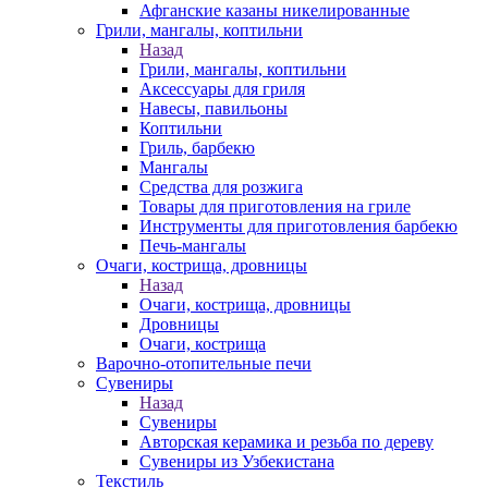
Афганские казаны никелированные
Грили, мангалы, коптильни
Назад
Грили, мангалы, коптильни
Аксессуары для гриля
Навесы, павильоны
Коптильни
Гриль, барбекю
Мангалы
Средства для розжига
Товары для приготовления на гриле
Инструменты для приготовления барбекю
Печь-мангалы
Очаги, кострища, дровницы
Назад
Очаги, кострища, дровницы
Дровницы
Очаги, кострища
Варочно-отопительные печи
Сувениры
Назад
Сувениры
Авторская керамика и резьба по дереву
Сувениры из Узбекистана
Текстиль