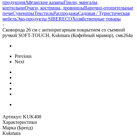
продукция
Афганские казаны
Грили, мангалы,
коптильни
Очаги, кострища, дровницы
Варочно-отопительные
печи
Сувениры
Текстиль
Распродажа
Садовая / Туристическая
мебель
Эко-продукты SIBERECO
Хозяйственные товары
-
Сковорода 26 см с антипригарным покрытием со съемной
ручкой SOFT-TOUCH, Kukmara (Кофейный мрамор), смк264а
Previous
Next
Артикул:
KUK408
Характеристики
Марка (Бренд)
Kukmara