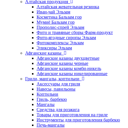
Алтайская продукция
Алтайская жевательная резинка
Иван-чай Эльзам
Косметика Бальзам гор
Мумиё Бальзам гор
Прополис-спрей Эльзам
Фито и травяные сборы Фарм-продукт
Фито-ягодные сиропы Эльзам
Фитокомплексы Эльзам
Эликсиры Эльзам
Афганские казаны
Афганские казаны двухцветные
Афганские казаны черные
Афганские казаны комби-никель
Афганские казаны никелированные
Грили, мангалы, коптильни
Аксессуары для гриля
Навесы, павильоны
Коптильни
Гриль, барбекю
Мангалы
Средства для розжига
Товары для приготовления на гриле
Инструменты для приготовления барбекю
Печь-мангалы