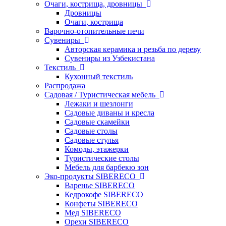
Очаги, кострища, дровницы
Дровницы
Очаги, кострища
Варочно-отопительные печи
Сувениры
Авторская керамика и резьба по дереву
Сувениры из Узбекистана
Текстиль
Кухонный текстиль
Распродажа
Садовая / Туристическая мебель
Лежаки и шезлонги
Садовые диваны и кресла
Садовые скамейки
Садовые столы
Садовые стулья
Комоды, этажерки
Туристические столы
Мебель для барбекю зон
Эко-продукты SIBERECO
Варенье SIBERECO
Кедрокофе SIBERECO
Конфеты SIBERECO
Мед SIBERECO
Орехи SIBERECO