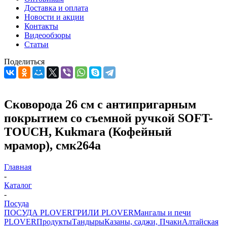
Доставка и оплата
Новости и акции
Контакты
Видеообзоры
Статьи
Поделиться
Сковорода 26 см с антипригарным
покрытием со съемной ручкой SOFT-
TOUCH, Kukmara (Кофейный
мрамор), смк264а
Главная
-
Каталог
-
Посуда
ПОСУДА PLOVER
ГРИЛИ PLOVER
Мангалы и печи
PLOVER
Продукты
Тандыры
Казаны, саджи, Пчаки
Алтайская