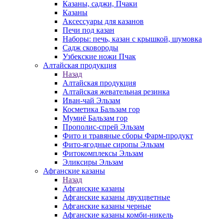
Казаны, саджи, Пчаки
Казаны
Аксессуары для казанов
Печи под казан
Наборы: печь, казан с крышкой, шумовка
Садж сковороды
Узбекские ножи Пчак
Алтайская продукция
Назад
Алтайская продукция
Алтайская жевательная резинка
Иван-чай Эльзам
Косметика Бальзам гор
Мумиё Бальзам гор
Прополис-спрей Эльзам
Фито и травяные сборы Фарм-продукт
Фито-ягодные сиропы Эльзам
Фитокомплексы Эльзам
Эликсиры Эльзам
Афганские казаны
Назад
Афганские казаны
Афганские казаны двухцветные
Афганские казаны черные
Афганские казаны комби-никель