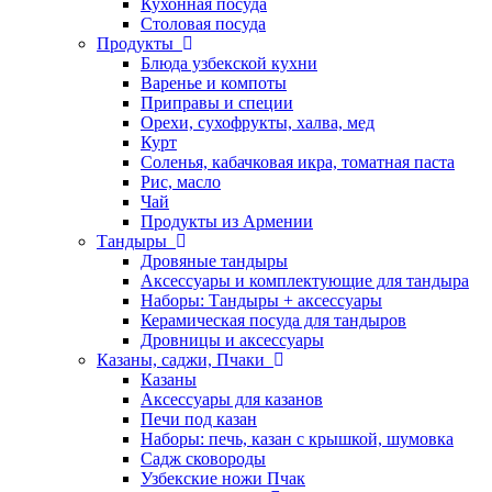
Кухонная посуда
Столовая посуда
Продукты
Блюда узбекской кухни
Варенье и компоты
Приправы и специи
Орехи, сухофрукты, халва, мед
Курт
Соленья, кабачковая икра, томатная паста
Рис, масло
Чай
Продукты из Армении
Тандыры
Дровяные тандыры
Аксессуары и комплектующие для тандыра
Наборы: Тандыры + аксессуары
Керамическая посуда для тандыров
Дровницы и аксессуары
Казаны, саджи, Пчаки
Казаны
Аксессуары для казанов
Печи под казан
Наборы: печь, казан с крышкой, шумовка
Садж сковороды
Узбекские ножи Пчак