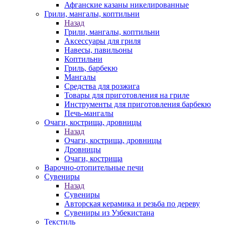
Афганские казаны никелированные
Грили, мангалы, коптильни
Назад
Грили, мангалы, коптильни
Аксессуары для гриля
Навесы, павильоны
Коптильни
Гриль, барбекю
Мангалы
Средства для розжига
Товары для приготовления на гриле
Инструменты для приготовления барбекю
Печь-мангалы
Очаги, кострища, дровницы
Назад
Очаги, кострища, дровницы
Дровницы
Очаги, кострища
Варочно-отопительные печи
Сувениры
Назад
Сувениры
Авторская керамика и резьба по дереву
Сувениры из Узбекистана
Текстиль