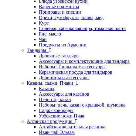
Блюда узбекской кухни
Варенье и компоты
Приправы и специи
Орехи, сухофрукты, халва, мед
Курт
Соленья, кабачковая икра, томатная паста
Рис, масло
Чай
Продукты из Армении
Тандыры
Дровяные тандыры
Аксессуары и комплектующие для тандыра
Наборы: Тандыры + аксессуары
Керамическая посуда для тандыров
Дровницы и аксессуары
Казаны, саджи, Пчаки
Казаны
Аксессуары для казанов
Печи под казан
Наборы: печь, казан с крышкой, шумовка
Садж сковороды
Узбекские ножи Пчак
Алтайская продукция
Алтайская жевательная резинка
Иван-чай Эльзам