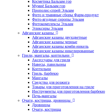
Косметика Бальзам гор
Мумиё Бальзам гор
Прополис-спрей Эльзам
Фито и травяные сборы Фарм-продукт
Фито-ягодные сиропы Эльзам
Фитокомплексы Эльзам
Эликсиры Эльзам
Афганские казаны
Афганские казаны двухцветные
Афганские казаны черные
Афганские казаны комби-никель
Афганские казаны никелированные
Грили, мангалы, коптильни
Аксессуары для гриля
Навесы, павильоны
Коптильни
Гриль, барбекю
Мангалы
Средства для розжига
Товары для приготовления на гриле
Инструменты для приготовления барбекю
Печь-мангалы
Очаги, кострища, дровницы
Дровницы
Очаги, кострища