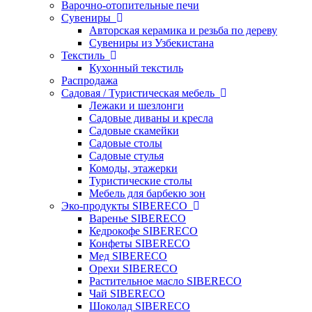
Варочно-отопительные печи
Сувениры
Авторская керамика и резьба по дереву
Сувениры из Узбекистана
Текстиль
Кухонный текстиль
Распродажа
Садовая / Туристическая мебель
Лежаки и шезлонги
Садовые диваны и кресла
Садовые скамейки
Садовые столы
Садовые стулья
Комоды, этажерки
Туристические столы
Мебель для барбекю зон
Эко-продукты SIBERECO
Варенье SIBERECO
Кедрокофе SIBERECO
Конфеты SIBERECO
Мед SIBERECO
Орехи SIBERECO
Растительное масло SIBERECO
Чай SIBERECO
Шоколад SIBERECO