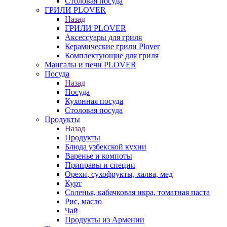
Столовая посуда
ГРИЛИ PLOVER
Назад
ГРИЛИ PLOVER
Аксессуары для гриля
Керамические грили Plover
Комплектующие для гриля
Мангалы и печи PLOVER
Посуда
Назад
Посуда
Кухонная посуда
Столовая посуда
Продукты
Назад
Продукты
Блюда узбекской кухни
Варенье и компоты
Приправы и специи
Орехи, сухофрукты, халва, мед
Курт
Соленья, кабачковая икра, томатная паста
Рис, масло
Чай
Продукты из Армении