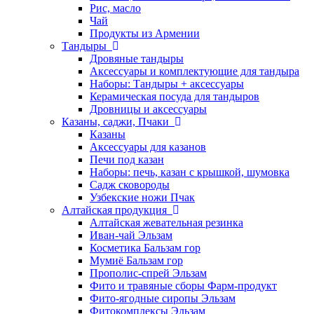
Рис, масло
Чай
Продукты из Армении
Тандыры
Дровяные тандыры
Аксессуары и комплектующие для тандыра
Наборы: Тандыры + аксессуары
Керамическая посуда для тандыров
Дровницы и аксессуары
Казаны, саджи, Пчаки
Казаны
Аксессуары для казанов
Печи под казан
Наборы: печь, казан с крышкой, шумовка
Садж сковороды
Узбекские ножи Пчак
Алтайская продукция
Алтайская жевательная резинка
Иван-чай Эльзам
Косметика Бальзам гор
Мумиё Бальзам гор
Прополис-спрей Эльзам
Фито и травяные сборы Фарм-продукт
Фито-ягодные сиропы Эльзам
Фитокомплексы Эльзам