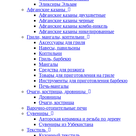
Эликсиры Эльзам
Афганские казаны
Афганские казаны двухцветные
Афганские казаны черные
Афганские казаны комби-никель
Афганские казаны никелированные
Грили, мангалы, коптильни
Аксессуары для гриля
Навесы, павильоны
Коптильни
Гриль, барбекю
Мангалы
Средства для розжига
Товары для приготовления на гриле
Инструменты для приготовления барбекю
Печь-мангалы
Очаги, кострища, дровницы
Дровницы
Очаги, кострища
Варочно-отопительные печи
Сувениры
Авторская керамика и резьба по дереву
Сувениры из Узбекистана
Текстиль
Кухонный текстиль