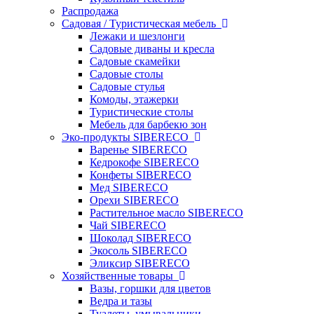
Распродажа
Садовая / Туристическая мебель
Лежаки и шезлонги
Садовые диваны и кресла
Садовые скамейки
Садовые столы
Садовые стулья
Комоды, этажерки
Туристические столы
Мебель для барбекю зон
Эко-продукты SIBERECO
Варенье SIBERECO
Кедрокофе SIBERECO
Конфеты SIBERECO
Мед SIBERECO
Орехи SIBERECO
Растительное масло SIBERECO
Чай SIBERECO
Шоколад SIBERECO
Экосоль SIBERECO
Эликсир SIBERECO
Хозяйственные товары
Вазы, горшки для цветов
Ведра и тазы
Туалеты, умывальники