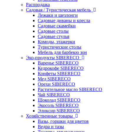
Распродажа
Садовая / Туристическая мебель
Лежаки и шезлонги
Садовые диваны и кресла
Садовые скамейки
Садовые столы
Садовые стулья
Комоды, этажерки
Туристические столы
Мебель для барбекю зон
Эко-продукты SIBERECO
Варенье SIBERECO
Кедрокофе SIBERECO
Конфеты SIBERECO
Мед SIBERECO
Орехи SIBERECO
Растительное масло SIBERECO
Чай SIBERECO
Шоколад SIBERECO
Экосоль SIBERECO
Эликсир SIBERECO
Хозяйственные товары
Вазы, горшки для цветов
Ведра и тазы
Туалеты, умывальники