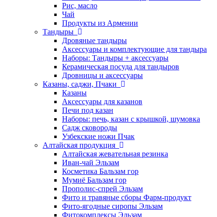
Рис, масло
Чай
Продукты из Армении
Тандыры
Дровяные тандыры
Аксессуары и комплектующие для тандыра
Наборы: Тандыры + аксессуары
Керамическая посуда для тандыров
Дровницы и аксессуары
Казаны, саджи, Пчаки
Казаны
Аксессуары для казанов
Печи под казан
Наборы: печь, казан с крышкой, шумовка
Садж сковороды
Узбекские ножи Пчак
Алтайская продукция
Алтайская жевательная резинка
Иван-чай Эльзам
Косметика Бальзам гор
Мумиё Бальзам гор
Прополис-спрей Эльзам
Фито и травяные сборы Фарм-продукт
Фито-ягодные сиропы Эльзам
Фитокомплексы Эльзам