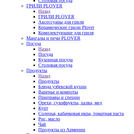
Столовая посуда
ГРИЛИ PLOVER
Назад
ГРИЛИ PLOVER
Аксессуары для гриля
Керамические грили Plover
Комплектующие для гриля
Мангалы и печи PLOVER
Посуда
Назад
Посуда
Кухонная посуда
Столовая посуда
Продукты
Назад
Продукты
Блюда узбекской кухни
Варенье и компоты
Приправы и специи
Орехи, сухофрукты, халва, мед
Курт
Соленья, кабачковая икра, томатная паста
Рис, масло
Чай
Продукты из Армении