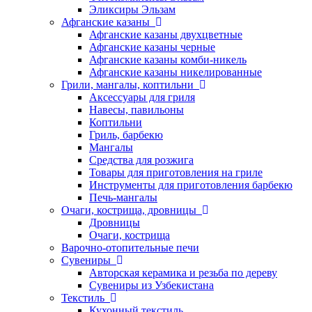
Эликсиры Эльзам
Афганские казаны
Афганские казаны двухцветные
Афганские казаны черные
Афганские казаны комби-никель
Афганские казаны никелированные
Грили, мангалы, коптильни
Аксессуары для гриля
Навесы, павильоны
Коптильни
Гриль, барбекю
Мангалы
Средства для розжига
Товары для приготовления на гриле
Инструменты для приготовления барбекю
Печь-мангалы
Очаги, кострища, дровницы
Дровницы
Очаги, кострища
Варочно-отопительные печи
Сувениры
Авторская керамика и резьба по дереву
Сувениры из Узбекистана
Текстиль
Кухонный текстиль