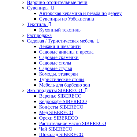
Варочно-отопительные печи
Сувениры
Авторская керамика и резьба по дереву
Сувениры из Узбекистана
Текстиль
Кухонный текстиль
Распродажа
Садовая / Туристическая мебель
Лежаки и шезлонги
Садовые диваны и кресла
Садовые скамейки
Садовые столы
Садовые стулья
Комоды, этажерки
Туристические столы
Мебель для барбекю зон
Эко-продукты SIBERECO
Варенье SIBERECO
Кедрокофе SIBERECO
Конфеты SIBERECO
Мед SIBERECO
Орехи SIBERECO
Растительное масло SIBERECO
Чай SIBERECO
Шоколад SIBERECO