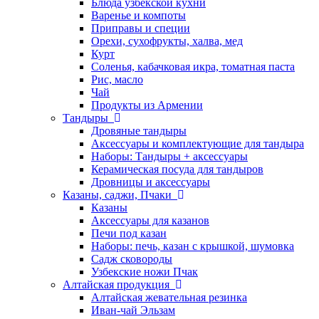
Блюда узбекской кухни
Варенье и компоты
Приправы и специи
Орехи, сухофрукты, халва, мед
Курт
Соленья, кабачковая икра, томатная паста
Рис, масло
Чай
Продукты из Армении
Тандыры
Дровяные тандыры
Аксессуары и комплектующие для тандыра
Наборы: Тандыры + аксессуары
Керамическая посуда для тандыров
Дровницы и аксессуары
Казаны, саджи, Пчаки
Казаны
Аксессуары для казанов
Печи под казан
Наборы: печь, казан с крышкой, шумовка
Садж сковороды
Узбекские ножи Пчак
Алтайская продукция
Алтайская жевательная резинка
Иван-чай Эльзам