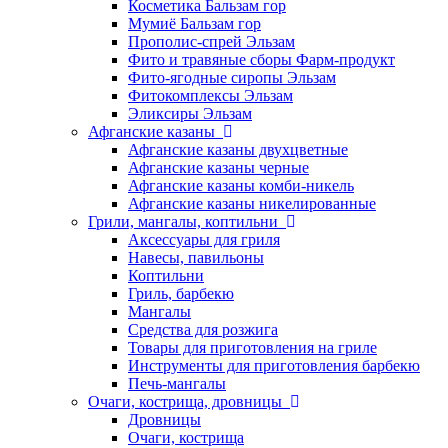
Косметика Бальзам гор
Мумиё Бальзам гор
Прополис-спрей Эльзам
Фито и травяные сборы Фарм-продукт
Фито-ягодные сиропы Эльзам
Фитокомплексы Эльзам
Эликсиры Эльзам
Афганские казаны
Афганские казаны двухцветные
Афганские казаны черные
Афганские казаны комби-никель
Афганские казаны никелированные
Грили, мангалы, коптильни
Аксессуары для гриля
Навесы, павильоны
Коптильни
Гриль, барбекю
Мангалы
Средства для розжига
Товары для приготовления на гриле
Инструменты для приготовления барбекю
Печь-мангалы
Очаги, кострища, дровницы
Дровницы
Очаги, кострища