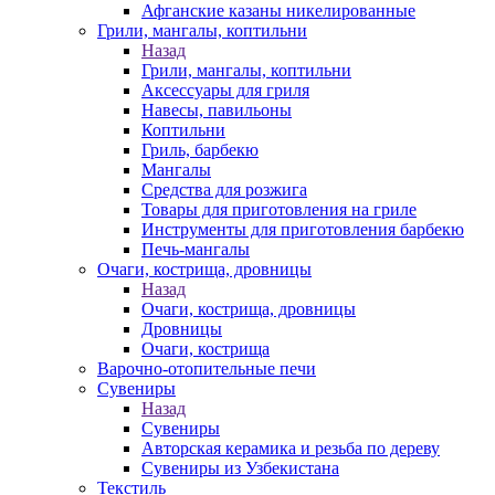
Афганские казаны никелированные
Грили, мангалы, коптильни
Назад
Грили, мангалы, коптильни
Аксессуары для гриля
Навесы, павильоны
Коптильни
Гриль, барбекю
Мангалы
Средства для розжига
Товары для приготовления на гриле
Инструменты для приготовления барбекю
Печь-мангалы
Очаги, кострища, дровницы
Назад
Очаги, кострища, дровницы
Дровницы
Очаги, кострища
Варочно-отопительные печи
Сувениры
Назад
Сувениры
Авторская керамика и резьба по дереву
Сувениры из Узбекистана
Текстиль