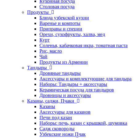
Кухонная посуда
Столовая посуда
Продукты
Блюда узбекской кухни
Варенье и компоты
Приправы и специи
Орехи, сухофрукты, халва, мед
Курт
Соленья, кабачковая икра, томатная паста
Рис, масло
Чай
Продукты из Армении
Тандыры
Дровяные тандыры
Аксессуары и комплектующие для тандыра
Наборы: Тандыры + аксессуары
Керамическая посуда для тандыров
Дровницы и аксессуары
Казаны, саджи, Пчаки
Казаны
Аксессуары для казанов
Печи под казан
Наборы: печь, казан с крышкой, шумовка
Садж сковороды
Узбекские ножи Пчак