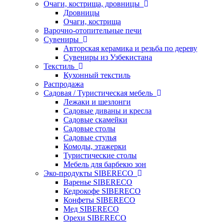
Очаги, кострища, дровницы
Дровницы
Очаги, кострища
Варочно-отопительные печи
Сувениры
Авторская керамика и резьба по дереву
Сувениры из Узбекистана
Текстиль
Кухонный текстиль
Распродажа
Садовая / Туристическая мебель
Лежаки и шезлонги
Садовые диваны и кресла
Садовые скамейки
Садовые столы
Садовые стулья
Комоды, этажерки
Туристические столы
Мебель для барбекю зон
Эко-продукты SIBERECO
Варенье SIBERECO
Кедрокофе SIBERECO
Конфеты SIBERECO
Мед SIBERECO
Орехи SIBERECO