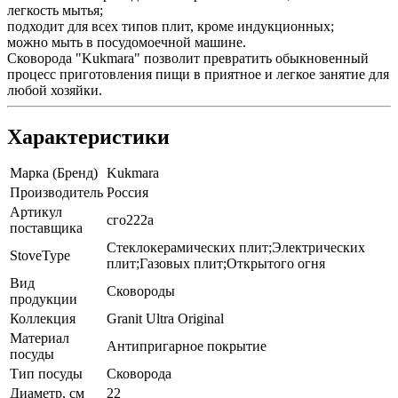
легкость мытья;
подходит для всех типов плит, кроме индукционных;
можно мыть в посудомоечной машине.
Сковорода "Kukmara" позволит превратить обыкновенный
процесс приготовления пищи в приятное и легкое занятие для
любой хозяйки.
Характеристики
Марка (Бренд)
Kukmara
Производитель
Россия
Артикул
сго222а
поставщика
Стеклокерамических плит;Электрических
StoveType
плит;Газовых плит;Открытого огня
Вид
Сковороды
продукции
Коллекция
Granit Ultra Original
Материал
Антипригарное покрытие
посуды
Тип посуды
Сковорода
Диаметр, см
22