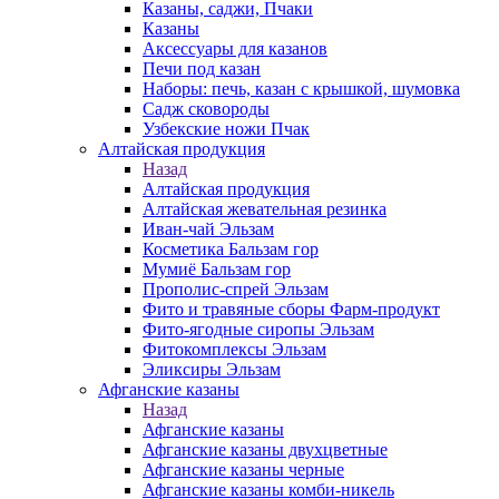
Казаны, саджи, Пчаки
Казаны
Аксессуары для казанов
Печи под казан
Наборы: печь, казан с крышкой, шумовка
Садж сковороды
Узбекские ножи Пчак
Алтайская продукция
Назад
Алтайская продукция
Алтайская жевательная резинка
Иван-чай Эльзам
Косметика Бальзам гор
Мумиё Бальзам гор
Прополис-спрей Эльзам
Фито и травяные сборы Фарм-продукт
Фито-ягодные сиропы Эльзам
Фитокомплексы Эльзам
Эликсиры Эльзам
Афганские казаны
Назад
Афганские казаны
Афганские казаны двухцветные
Афганские казаны черные
Афганские казаны комби-никель