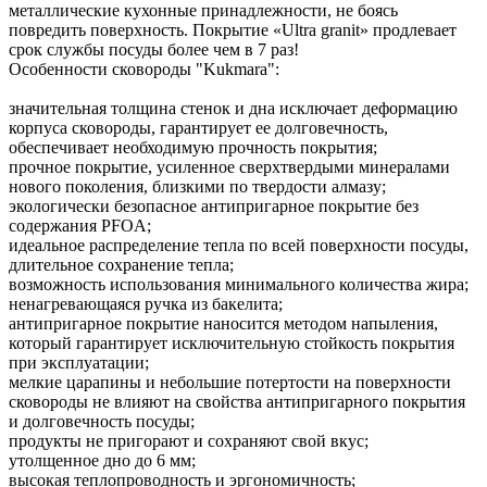
металлические кухонные принадлежности, не боясь
повредить поверхность. Покрытие «Ultra granit» продлевает
срок службы посуды более чем в 7 раз!
Особенности сковороды "Kukmara":
значительная толщина стенок и дна исключает деформацию
корпуса сковороды, гарантирует ее долговечность,
обеспечивает необходимую прочность покрытия;
прочное покрытие, усиленное сверхтвердыми минералами
нового поколения, близкими по твердости алмазу;
экологически безопасное антипригарное покрытие без
содержания PFOA;
идеальное распределение тепла по всей поверхности посуды,
длительное сохранение тепла;
возможность использования минимального количества жира;
ненагревающаяся ручка из бакелита;
антипригарное покрытие наносится методом напыления,
который гарантирует исключительную стойкость покрытия
при эксплуатации;
мелкие царапины и небольшие потертости на поверхности
сковороды не влияют на свойства антипригарного покрытия
и долговечность посуды;
продукты не пригорают и сохраняют свой вкус;
утолщенное дно до 6 мм;
высокая теплопроводность и эргономичность;