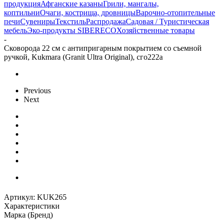
продукция
Афганские казаны
Грили, мангалы,
коптильни
Очаги, кострища, дровницы
Варочно-отопительные
печи
Сувениры
Текстиль
Распродажа
Садовая / Туристическая
мебель
Эко-продукты SIBERECO
Хозяйственные товары
-
Сковорода 22 см с антипригарным покрытием со съемной
ручкой, Kukmara (Granit Ultra Original), сго222а
Previous
Next
Артикул:
KUK265
Характеристики
Марка (Бренд)