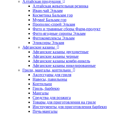
Алтайская продукция
Алтайская жевательная резинка
Иван-чай Эльзам
Косметика Бальзам гор
Мумиё Бальзам гор
Прополис-спрей Эльзам
Фито и травяные сборы Фарм-продукт
Фито-ягодные сиропы Эльзам
Фитокомплексы Эльзам
Эликсиры Эльзам
Афганские казаны
Афганские казаны двухцветные
Афганские казаны черные
Афганские казаны комби-никель
Афганские казаны никелированные
Грили, мангалы, коптильни
Аксессуары для гриля
Навесы, павильоны
Коптильни
Гриль, барбекю
Мангалы
Средства для розжига
Товары для приготовления на гриле
Инструменты для приготовления барбекю
Печь-мангалы