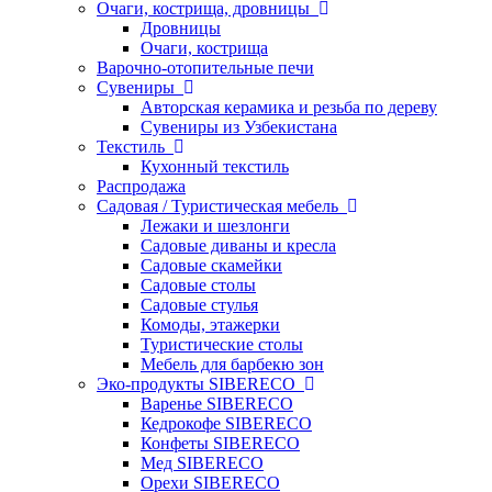
Очаги, кострища, дровницы
Дровницы
Очаги, кострища
Варочно-отопительные печи
Сувениры
Авторская керамика и резьба по дереву
Сувениры из Узбекистана
Текстиль
Кухонный текстиль
Распродажа
Садовая / Туристическая мебель
Лежаки и шезлонги
Садовые диваны и кресла
Садовые скамейки
Садовые столы
Садовые стулья
Комоды, этажерки
Туристические столы
Мебель для барбекю зон
Эко-продукты SIBERECO
Варенье SIBERECO
Кедрокофе SIBERECO
Конфеты SIBERECO
Мед SIBERECO
Орехи SIBERECO