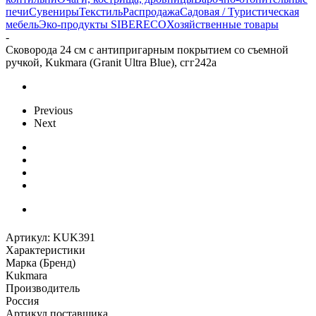
печи
Сувениры
Текстиль
Распродажа
Садовая / Туристическая
мебель
Эко-продукты SIBERECO
Хозяйственные товары
-
Сковорода 24 см с антипригарным покрытием со съемной
ручкой, Kukmara (Granit Ultra Blue), сгг242а
Previous
Next
Артикул:
KUK391
Характеристики
Марка (Бренд)
Kukmara
Производитель
Россия
Артикул поставщика