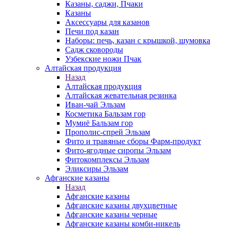
Казаны, саджи, Пчаки
Казаны
Аксессуары для казанов
Печи под казан
Наборы: печь, казан с крышкой, шумовка
Садж сковороды
Узбекские ножи Пчак
Алтайская продукция
Назад
Алтайская продукция
Алтайская жевательная резинка
Иван-чай Эльзам
Косметика Бальзам гор
Мумиё Бальзам гор
Прополис-спрей Эльзам
Фито и травяные сборы Фарм-продукт
Фито-ягодные сиропы Эльзам
Фитокомплексы Эльзам
Эликсиры Эльзам
Афганские казаны
Назад
Афганские казаны
Афганские казаны двухцветные
Афганские казаны черные
Афганские казаны комби-никель