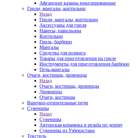
Афганские казаны никелированные
Грили, мангалы, коптильни
Назад
Грили, мангалы, коптильни
Аксессуары для гриля
Навесы, павильоны
Коптильни
Гриль, барбекю
Мангалы
Средства для розжига
Товары для приготовления на гриле
Инструменты для приготовления барбекю
Печь-мангалы
Очаги, кострища, дровницы
Назад
Очаги, кострища, дровницы
Дровницы
Очаги, кострища
Варочно-отопительные печи
Сувениры
Назад
Сувениры
Авторская керамика и резьба по дереву
Сувениры из Узбекистана
Текстиль