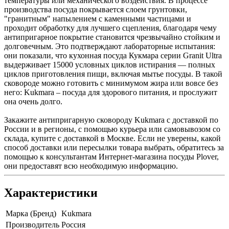
температуры или механического воздействия. В процессе
производства посуда покрывается слоем грунтовки,
"гранитным" напылением с каменными частицами и
проходит обработку для лучшего сцепления, благодаря чему
антипригарное покрытие становится чрезвычайно стойким и
долговечным. Это подтверждают лабораторные испытания:
они показали, что кухонная посуда Кукмара серии Granit Ultra
выдерживает 15000 условных циклов истирания — полных
циклов приготовления пищи, включая мытье посуды. В такой
сковороде можно готовить с минимумом жира или вовсе без
него: Kukmara – посуда для здорового питания, и прослужит
она очень долго.
Закажите антипригарную сковороду Kukmara с доставкой по
России и в регионы, с помощью курьера или самовывозом со
склада, купите с доставкой в Москве. Если не уверены, какой
способ доставки или пересылки товара выбрать, обратитесь за
помощью к консультантам Интернет-магазина посуды Plover,
они предоставят всю необходимую информацию.
Характеристики
Марка (Бренд)
Kukmara
Производитель
Россия