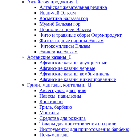
Алтайская продукция
Алтайская жевательная резинка
Иван-чай Эльзам
Косметика Бальзам гор
Мумиё Бальзам гор
Прополис-спрей Эльзам
Фито и травяные сборы Фарм-продукт
Фито-ягодные сиропы Эльзам
Фитокомплексы Эльзам
Эликсиры Эльзам
Афганские казаны
Афганские казаны двухцветные
Афганские казаны черные
Афганские казаны комби-никель
Афганские казаны никелированные
Грили, мангалы, коптильни
Аксессуары для гриля
Навесы, павильоны
Коптильни
Гриль, барбекю
Мангалы
Средства для розжига
Товары для приготовления на гриле
Инструменты для приготовления барбекю
Печь-мангалы