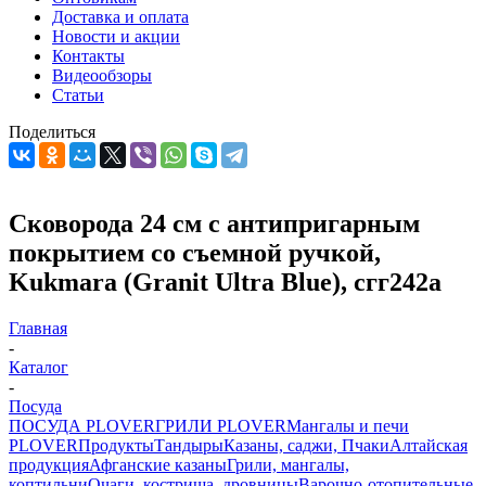
Доставка и оплата
Новости и акции
Контакты
Видеообзоры
Статьи
Поделиться
Сковорода 24 см с антипригарным
покрытием со съемной ручкой,
Kukmara (Granit Ultra Blue), сгг242а
Главная
-
Каталог
-
Посуда
ПОСУДА PLOVER
ГРИЛИ PLOVER
Мангалы и печи
PLOVER
Продукты
Тандыры
Казаны, саджи, Пчаки
Алтайская
продукция
Афганские казаны
Грили, мангалы,
коптильни
Очаги, кострища, дровницы
Варочно-отопительные