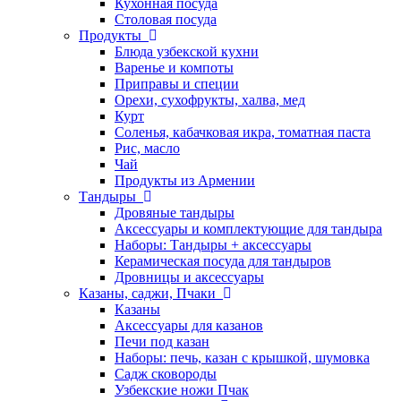
Кухонная посуда
Столовая посуда
Продукты
Блюда узбекской кухни
Варенье и компоты
Приправы и специи
Орехи, сухофрукты, халва, мед
Курт
Соленья, кабачковая икра, томатная паста
Рис, масло
Чай
Продукты из Армении
Тандыры
Дровяные тандыры
Аксессуары и комплектующие для тандыра
Наборы: Тандыры + аксессуары
Керамическая посуда для тандыров
Дровницы и аксессуары
Казаны, саджи, Пчаки
Казаны
Аксессуары для казанов
Печи под казан
Наборы: печь, казан с крышкой, шумовка
Садж сковороды
Узбекские ножи Пчак