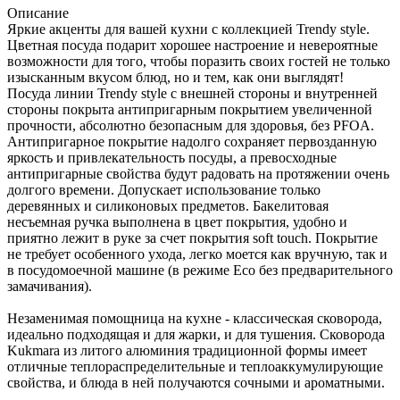
Описание
Яркие акценты для вашей кухни с коллекцией Trendy style.
Цветная посуда подарит хорошее настроение и невероятные
возможности для того, чтобы поразить своих гостей не только
изысканным вкусом блюд, но и тем, как они выглядят!
Посуда линии Trendy style с внешней стороны и внутренней
стороны покрыта антипригарным покрытием увеличенной
прочности, абсолютно безопасным для здоровья, без PFOA.
Антипригарное покрытие надолго сохраняет первозданную
яркость и привлекательность посуды, а превосходные
антипригарные свойства будут радовать на протяжении очень
долгого времени. Допускает использование только
деревянных и силиконовых предметов. Бакелитовая
несъемная ручка выполнена в цвет покрытия, удобно и
приятно лежит в руке за счет покрытия soft touch. Покрытие
не требует особенного ухода, легко моется как вручную, так и
в посудомоечной машине (в режиме Eco без предварительного
замачивания).
Незаменимая помощница на кухне - классическая сковорода,
идеально подходящая и для жарки, и для тушения. Сковорода
Kukmara из литого алюминия традиционной формы имеет
отличные теплораспределительные и теплоаккумулирующие
свойства, и блюда в ней получаются сочными и ароматными.