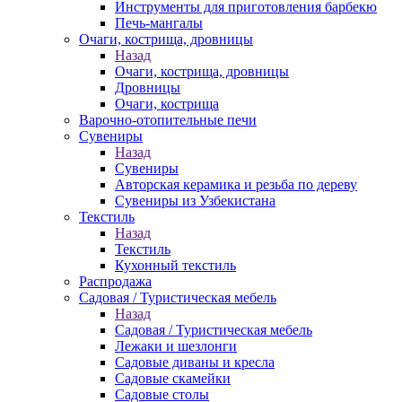
Инструменты для приготовления барбекю
Печь-мангалы
Очаги, кострища, дровницы
Назад
Очаги, кострища, дровницы
Дровницы
Очаги, кострища
Варочно-отопительные печи
Сувениры
Назад
Сувениры
Авторская керамика и резьба по дереву
Сувениры из Узбекистана
Текстиль
Назад
Текстиль
Кухонный текстиль
Распродажа
Садовая / Туристическая мебель
Назад
Садовая / Туристическая мебель
Лежаки и шезлонги
Садовые диваны и кресла
Садовые скамейки
Садовые столы