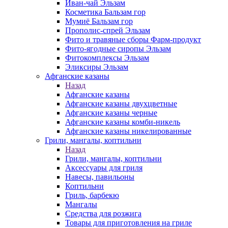
Иван-чай Эльзам
Косметика Бальзам гор
Мумиё Бальзам гор
Прополис-спрей Эльзам
Фито и травяные сборы Фарм-продукт
Фито-ягодные сиропы Эльзам
Фитокомплексы Эльзам
Эликсиры Эльзам
Афганские казаны
Назад
Афганские казаны
Афганские казаны двухцветные
Афганские казаны черные
Афганские казаны комби-никель
Афганские казаны никелированные
Грили, мангалы, коптильни
Назад
Грили, мангалы, коптильни
Аксессуары для гриля
Навесы, павильоны
Коптильни
Гриль, барбекю
Мангалы
Средства для розжига
Товары для приготовления на гриле