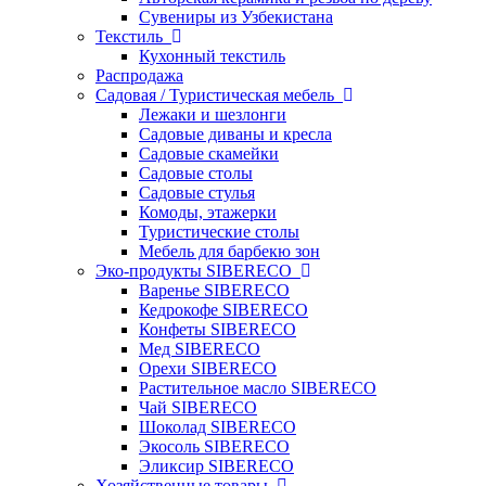
Сувениры из Узбекистана
Текстиль
Кухонный текстиль
Распродажа
Садовая / Туристическая мебель
Лежаки и шезлонги
Садовые диваны и кресла
Садовые скамейки
Садовые столы
Садовые стулья
Комоды, этажерки
Туристические столы
Мебель для барбекю зон
Эко-продукты SIBERECO
Варенье SIBERECO
Кедрокофе SIBERECO
Конфеты SIBERECO
Мед SIBERECO
Орехи SIBERECO
Растительное масло SIBERECO
Чай SIBERECO
Шоколад SIBERECO
Экосоль SIBERECO
Эликсир SIBERECO
Хозяйственные товары