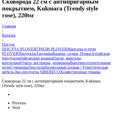
Сковорода 22 см с антипригарным
покрытием, Kukmara (Trendy style
rose), 220tsr
Главная
-
Каталог
-
Посуда
ПОСУДА PLOVER
ГРИЛИ PLOVER
Мангалы и печи
PLOVER
Продукты
Тандыры
Казаны, саджи, Пчаки
Алтайская
продукция
Афганские казаны
Грили, мангалы,
коптильни
Очаги, кострища, дровницы
Варочно-отопительные
печи
Сувениры
Текстиль
Распродажа
Садовая / Туристическая
мебель
Эко-продукты SIBERECO
Хозяйственные товары
-
Сковорода 22 см с антипригарным покрытием, Kukmara
(Trendy style rose), 220tsr
Previous
Next