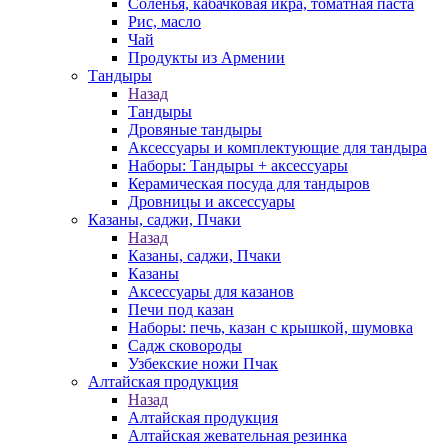
Соленья, кабачковая икра, томатная паста
Рис, масло
Чай
Продукты из Армении
Тандыры
Назад
Тандыры
Дровяные тандыры
Аксессуары и комплектующие для тандыра
Наборы: Тандыры + аксессуары
Керамическая посуда для тандыров
Дровницы и аксессуары
Казаны, саджи, Пчаки
Назад
Казаны, саджи, Пчаки
Казаны
Аксессуары для казанов
Печи под казан
Наборы: печь, казан с крышкой, шумовка
Садж сковороды
Узбекские ножи Пчак
Алтайская продукция
Назад
Алтайская продукция
Алтайская жевательная резинка