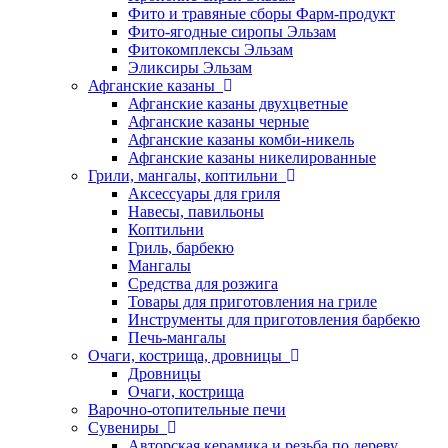
Фито и травяные сборы Фарм-продукт
Фито-ягодные сиропы Эльзам
Фитокомплексы Эльзам
Эликсиры Эльзам
Афганские казаны
Афганские казаны двухцветные
Афганские казаны черные
Афганские казаны комби-никель
Афганские казаны никелированные
Грили, мангалы, коптильни
Аксессуары для гриля
Навесы, павильоны
Коптильни
Гриль, барбекю
Мангалы
Средства для розжига
Товары для приготовления на гриле
Инструменты для приготовления барбекю
Печь-мангалы
Очаги, кострища, дровницы
Дровницы
Очаги, кострища
Варочно-отопительные печи
Сувениры
Авторская керамика и резьба по дереву