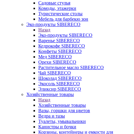
Садовые стулья
Комоды, этажерки
Туристические столы
Мебель для барбекю зон
Эко-продукты SIBERECO
Назад
Эко-продукты SIBERECO
Варенье SIBERECO
Кедрокофе SIBERECO
Конфеты SIBERECO
Мед SIBERECO
Орехи SIBERECO
Растительное масло SIBERECO
Чай SIBERECO
Шоколад SIBERECO
Экосоль SIBERECO
Эликсир SIBERECO
Хозяйственные товары
Назад
Хозяйственные товары
Вазы, горшки для цветов
Ведра и тазы
Туалеты, умывальники
Канистры и бочки
Корзины, контейнеры и емкости для