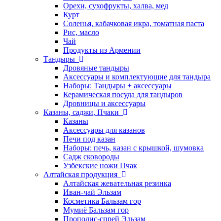
Орехи, сухофрукты, халва, мед
Курт
Соленья, кабачковая икра, томатная паста
Рис, масло
Чай
Продукты из Армении
Тандыры
Дровяные тандыры
Аксессуары и комплектующие для тандыра
Наборы: Тандыры + аксессуары
Керамическая посуда для тандыров
Дровницы и аксессуары
Казаны, саджи, Пчаки
Казаны
Аксессуары для казанов
Печи под казан
Наборы: печь, казан с крышкой, шумовка
Садж сковороды
Узбекские ножи Пчак
Алтайская продукция
Алтайская жевательная резинка
Иван-чай Эльзам
Косметика Бальзам гор
Мумиё Бальзам гор
Прополис-спрей Эльзам