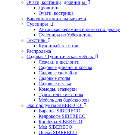
Очаги, кострища, дровницы
Дровницы
Очаги, кострища
Варочно-отопительные печи
Сувениры
Авторская керамика и резьба по дереву
Сувениры из Узбекистана
Текстиль
Кухонный текстиль
Распродажа
Садовая / Туристическая мебель
Лежаки и шезлонги
Садовые диваны и кресла
Садовые скамейки
Садовые столы
Садовые стулья
Комоды, этажерки
Туристические столы
Мебель для барбекю зон
Эко-продукты SIBERECO
Варенье SIBERECO
Кедрокофе SIBERECO
Конфеты SIBERECO
Мед SIBERECO
Орехи SIBERECO