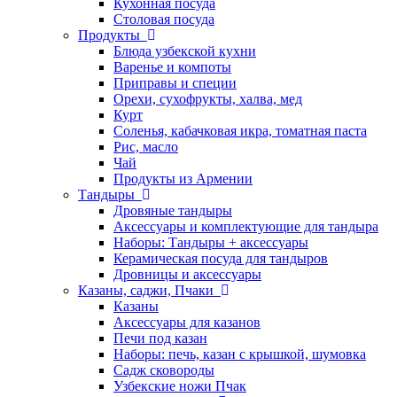
Кухонная посуда
Столовая посуда
Продукты
Блюда узбекской кухни
Варенье и компоты
Приправы и специи
Орехи, сухофрукты, халва, мед
Курт
Соленья, кабачковая икра, томатная паста
Рис, масло
Чай
Продукты из Армении
Тандыры
Дровяные тандыры
Аксессуары и комплектующие для тандыра
Наборы: Тандыры + аксессуары
Керамическая посуда для тандыров
Дровницы и аксессуары
Казаны, саджи, Пчаки
Казаны
Аксессуары для казанов
Печи под казан
Наборы: печь, казан с крышкой, шумовка
Садж сковороды
Узбекские ножи Пчак