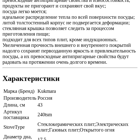
превосходные антипригарные свойства и износостойкость;
продукты не пригорают и сохраняют свой вкус;
посуда легко моется;
идеальное распределение тепла по всей поверхности посуды;
литой толстостенный корпус не подвергается деформации;
стеклянная крышка позволяет следить за процессом
приготовления пищи;
подходит для всех типов плит, кроме индукционных.
Увеличенная прочность внешнего и внутреннего покрытий
надолго сохранят первозданную яркость и привлекательность
посуды, а их превосходные антипригарные свойства будут
радовать на протяжении очень долгого времени.
Характеристики
Марка (Бренд)
Kukmara
Производитель
Россия
Длина, см
43
Артикул
240tsm
поставщика
Стеклокерамических плит;Электрических
StoveType
плит;Газовых плит;Открытого огня
Диаметр дна,
17.5