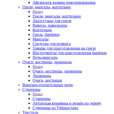
Афганские казаны никелированные
Грили, мангалы, коптильни
Назад
Грили, мангалы, коптильни
Аксессуары для гриля
Навесы, павильоны
Коптильни
Гриль, барбекю
Мангалы
Средства для розжига
Товары для приготовления на гриле
Инструменты для приготовления барбекю
Печь-мангалы
Очаги, кострища, дровницы
Назад
Очаги, кострища, дровницы
Дровницы
Очаги, кострища
Варочно-отопительные печи
Сувениры
Назад
Сувениры
Авторская керамика и резьба по дереву
Сувениры из Узбекистана
Текстиль