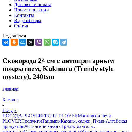
Доставка и оплата
Новости и акции
Контакты
Видеообзоры
Статьи
Поделиться
Сковорода 24 см с антипригарным
покрытием, Kukmara (Trendy style
mystery), 240tsm
Главная
-
Каталог
-
Посуда
ПОСУДА PLOVER
ГРИЛИ PLOVER
Мангалы и печи
PLOVER
Продукты
Тандыры
Казаны, саджи, Пчаки
Алтайская
продукция
Афганские казаны
Грили, мангалы,
коптильни
Очаги, кострища, дровницы
Варочно-отопительные