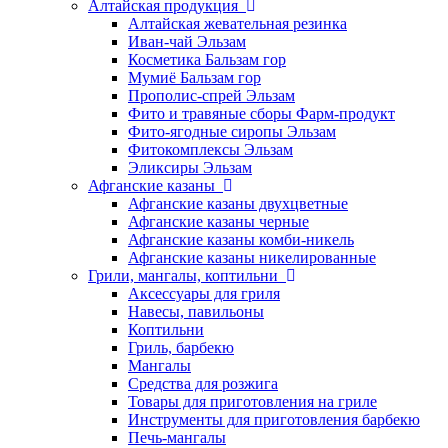
Алтайская продукция
Алтайская жевательная резинка
Иван-чай Эльзам
Косметика Бальзам гор
Мумиё Бальзам гор
Прополис-спрей Эльзам
Фито и травяные сборы Фарм-продукт
Фито-ягодные сиропы Эльзам
Фитокомплексы Эльзам
Эликсиры Эльзам
Афганские казаны
Афганские казаны двухцветные
Афганские казаны черные
Афганские казаны комби-никель
Афганские казаны никелированные
Грили, мангалы, коптильни
Аксессуары для гриля
Навесы, павильоны
Коптильни
Гриль, барбекю
Мангалы
Средства для розжига
Товары для приготовления на гриле
Инструменты для приготовления барбекю
Печь-мангалы