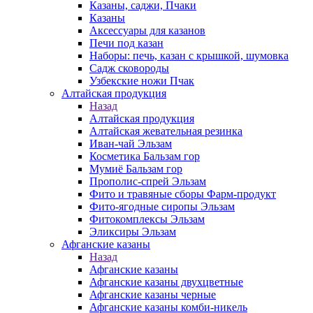
Казаны, саджи, Пчаки
Казаны
Аксессуары для казанов
Печи под казан
Наборы: печь, казан с крышкой, шумовка
Садж сковороды
Узбекские ножи Пчак
Алтайская продукция
Назад
Алтайская продукция
Алтайская жевательная резинка
Иван-чай Эльзам
Косметика Бальзам гор
Мумиё Бальзам гор
Прополис-спрей Эльзам
Фито и травяные сборы Фарм-продукт
Фито-ягодные сиропы Эльзам
Фитокомплексы Эльзам
Эликсиры Эльзам
Афганские казаны
Назад
Афганские казаны
Афганские казаны двухцветные
Афганские казаны черные
Афганские казаны комби-никель