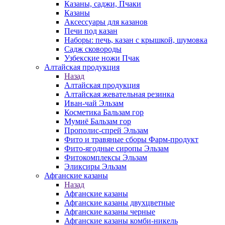
Казаны, саджи, Пчаки
Казаны
Аксессуары для казанов
Печи под казан
Наборы: печь, казан с крышкой, шумовка
Садж сковороды
Узбекские ножи Пчак
Алтайская продукция
Назад
Алтайская продукция
Алтайская жевательная резинка
Иван-чай Эльзам
Косметика Бальзам гор
Мумиё Бальзам гор
Прополис-спрей Эльзам
Фито и травяные сборы Фарм-продукт
Фито-ягодные сиропы Эльзам
Фитокомплексы Эльзам
Эликсиры Эльзам
Афганские казаны
Назад
Афганские казаны
Афганские казаны двухцветные
Афганские казаны черные
Афганские казаны комби-никель