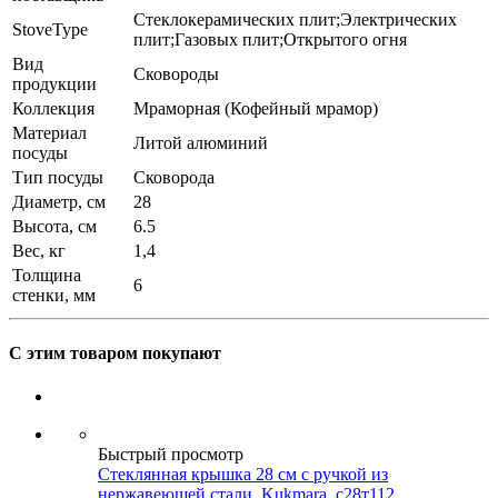
Стеклокерамических плит;Электрических
StoveType
плит;Газовых плит;Открытого огня
Вид
Сковороды
продукции
Коллекция
Мраморная (Кофейный мрамор)
Материал
Литой алюминий
посуды
Тип посуды
Сковорода
Диаметр, см
28
Высота, см
6.5
Вес, кг
1,4
Толщина
6
стенки, мм
С этим товаром покупают
Быстрый просмотр
Стеклянная крышка 28 см с ручкой из
нержавеющей стали, Kukmara, с28т112