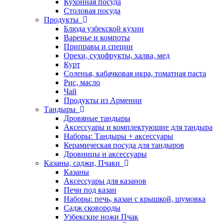
Кухонная посуда
Столовая посуда
Продукты
Блюда узбекской кухни
Варенье и компоты
Приправы и специи
Орехи, сухофрукты, халва, мед
Курт
Соленья, кабачковая икра, томатная паста
Рис, масло
Чай
Продукты из Армении
Тандыры
Дровяные тандыры
Аксессуары и комплектующие для тандыра
Наборы: Тандыры + аксессуары
Керамическая посуда для тандыров
Дровницы и аксессуары
Казаны, саджи, Пчаки
Казаны
Аксессуары для казанов
Печи под казан
Наборы: печь, казан с крышкой, шумовка
Садж сковороды
Узбекские ножи Пчак