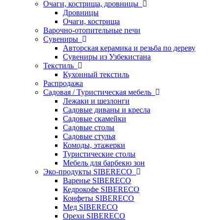
Очаги, кострища, дровницы
Дровницы
Очаги, кострища
Варочно-отопительные печи
Сувениры
Авторская керамика и резьба по дереву
Сувениры из Узбекистана
Текстиль
Кухонный текстиль
Распродажа
Садовая / Туристическая мебель
Лежаки и шезлонги
Садовые диваны и кресла
Садовые скамейки
Садовые столы
Садовые стулья
Комоды, этажерки
Туристические столы
Мебель для барбекю зон
Эко-продукты SIBERECO
Варенье SIBERECO
Кедрокофе SIBERECO
Конфеты SIBERECO
Мед SIBERECO
Орехи SIBERECO