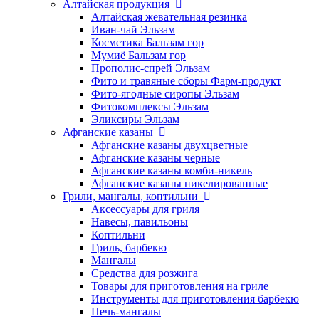
Алтайская продукция
Алтайская жевательная резинка
Иван-чай Эльзам
Косметика Бальзам гор
Мумиё Бальзам гор
Прополис-спрей Эльзам
Фито и травяные сборы Фарм-продукт
Фито-ягодные сиропы Эльзам
Фитокомплексы Эльзам
Эликсиры Эльзам
Афганские казаны
Афганские казаны двухцветные
Афганские казаны черные
Афганские казаны комби-никель
Афганские казаны никелированные
Грили, мангалы, коптильни
Аксессуары для гриля
Навесы, павильоны
Коптильни
Гриль, барбекю
Мангалы
Средства для розжига
Товары для приготовления на гриле
Инструменты для приготовления барбекю
Печь-мангалы