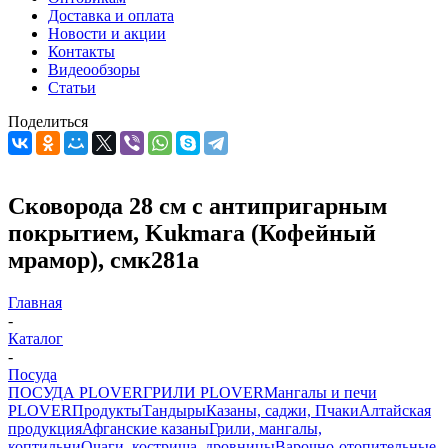
Доставка и оплата
Новости и акции
Контакты
Видеообзоры
Статьи
Поделиться
Сковорода 28 см с антипригарным
покрытием, Kukmara (Кофейный
мрамор), смк281а
Главная
-
Каталог
-
Посуда
ПОСУДА PLOVER
ГРИЛИ PLOVER
Мангалы и печи
PLOVER
Продукты
Тандыры
Казаны, саджи, Пчаки
Алтайская
продукция
Афганские казаны
Грили, мангалы,
коптильни
Очаги, кострища, дровницы
Варочно-отопительные