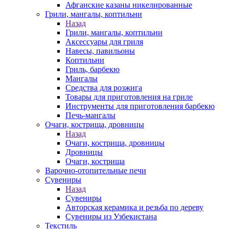
Афганские казаны никелированные
Грили, мангалы, коптильни
Назад
Грили, мангалы, коптильни
Аксессуары для гриля
Навесы, павильоны
Коптильни
Гриль, барбекю
Мангалы
Средства для розжига
Товары для приготовления на гриле
Инструменты для приготовления барбекю
Печь-мангалы
Очаги, кострища, дровницы
Назад
Очаги, кострища, дровницы
Дровницы
Очаги, кострища
Варочно-отопительные печи
Сувениры
Назад
Сувениры
Авторская керамика и резьба по дереву
Сувениры из Узбекистана
Текстиль