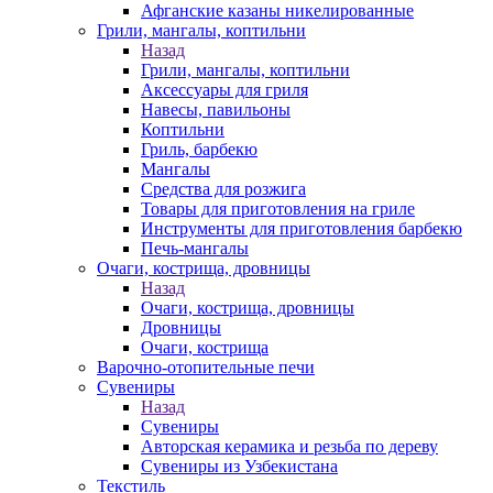
Афганские казаны никелированные
Грили, мангалы, коптильни
Назад
Грили, мангалы, коптильни
Аксессуары для гриля
Навесы, павильоны
Коптильни
Гриль, барбекю
Мангалы
Средства для розжига
Товары для приготовления на гриле
Инструменты для приготовления барбекю
Печь-мангалы
Очаги, кострища, дровницы
Назад
Очаги, кострища, дровницы
Дровницы
Очаги, кострища
Варочно-отопительные печи
Сувениры
Назад
Сувениры
Авторская керамика и резьба по дереву
Сувениры из Узбекистана
Текстиль