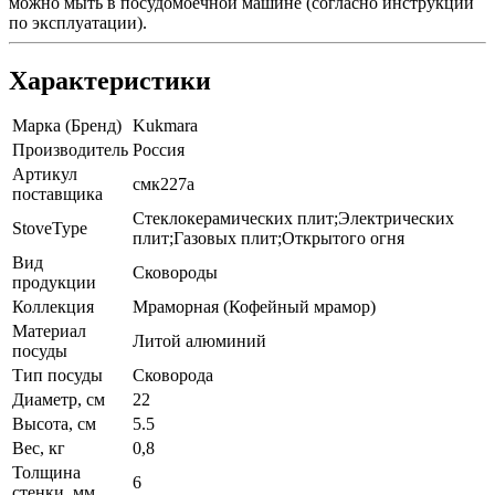
можно мыть в посудомоечной машине (согласно инструкции
по эксплуатации).
Характеристики
Марка (Бренд)
Kukmara
Производитель
Россия
Артикул
смк227а
поставщика
Стеклокерамических плит;Электрических
StoveType
плит;Газовых плит;Открытого огня
Вид
Сковороды
продукции
Коллекция
Мраморная (Кофейный мрамор)
Материал
Литой алюминий
посуды
Тип посуды
Сковорода
Диаметр, см
22
Высота, см
5.5
Вес, кг
0,8
Толщина
6
стенки, мм