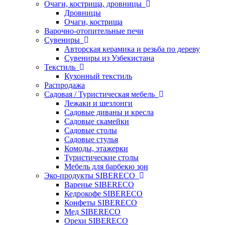
Очаги, кострища, дровницы
Дровницы
Очаги, кострища
Варочно-отопительные печи
Сувениры
Авторская керамика и резьба по дереву
Сувениры из Узбекистана
Текстиль
Кухонный текстиль
Распродажа
Садовая / Туристическая мебель
Лежаки и шезлонги
Садовые диваны и кресла
Садовые скамейки
Садовые столы
Садовые стулья
Комоды, этажерки
Туристические столы
Мебель для барбекю зон
Эко-продукты SIBERECO
Варенье SIBERECO
Кедрокофе SIBERECO
Конфеты SIBERECO
Мед SIBERECO
Орехи SIBERECO