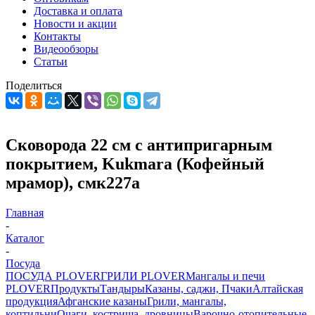
Доставка и оплата
Новости и акции
Контакты
Видеообзоры
Статьи
Поделиться
Сковорода 22 см с антипригарным
покрытием, Kukmara (Кофейный
мрамор), смк227а
Главная
-
Каталог
-
Посуда
ПОСУДА PLOVER
ГРИЛИ PLOVER
Мангалы и печи
PLOVER
Продукты
Тандыры
Казаны, саджи, Пчаки
Алтайская
продукция
Афганские казаны
Грили, мангалы,
коптильни
Очаги, кострища, дровницы
Варочно-отопительные