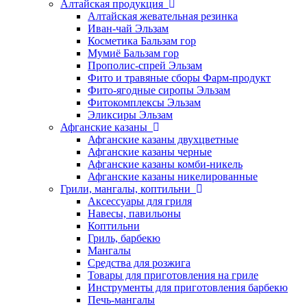
Алтайская продукция
Алтайская жевательная резинка
Иван-чай Эльзам
Косметика Бальзам гор
Мумиё Бальзам гор
Прополис-спрей Эльзам
Фито и травяные сборы Фарм-продукт
Фито-ягодные сиропы Эльзам
Фитокомплексы Эльзам
Эликсиры Эльзам
Афганские казаны
Афганские казаны двухцветные
Афганские казаны черные
Афганские казаны комби-никель
Афганские казаны никелированные
Грили, мангалы, коптильни
Аксессуары для гриля
Навесы, павильоны
Коптильни
Гриль, барбекю
Мангалы
Средства для розжига
Товары для приготовления на гриле
Инструменты для приготовления барбекю
Печь-мангалы