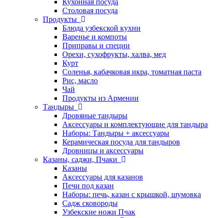
Кухонная посуда
Столовая посуда
Продукты
Блюда узбекской кухни
Варенье и компоты
Приправы и специи
Орехи, сухофрукты, халва, мед
Курт
Соленья, кабачковая икра, томатная паста
Рис, масло
Чай
Продукты из Армении
Тандыры
Дровяные тандыры
Аксессуары и комплектующие для тандыра
Наборы: Тандыры + аксессуары
Керамическая посуда для тандыров
Дровницы и аксессуары
Казаны, саджи, Пчаки
Казаны
Аксессуары для казанов
Печи под казан
Наборы: печь, казан с крышкой, шумовка
Садж сковороды
Узбекские ножи Пчак