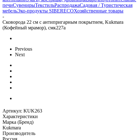
печи
Сувениры
Текстиль
Распродажа
Садовая / Туристическая
мебель
Эко-продукты SIBERECO
Хозяйственные товары
-
Сковорода 22 см с антипригарным покрытием, Kukmara
(Кофейный мрамор), смк227а
Previous
Next
Артикул:
KUK263
Характеристики
Марка (Бренд)
Kukmara
Производитель
Россия