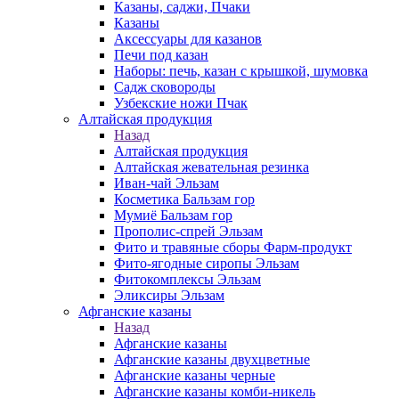
Казаны, саджи, Пчаки
Казаны
Аксессуары для казанов
Печи под казан
Наборы: печь, казан с крышкой, шумовка
Садж сковороды
Узбекские ножи Пчак
Алтайская продукция
Назад
Алтайская продукция
Алтайская жевательная резинка
Иван-чай Эльзам
Косметика Бальзам гор
Мумиё Бальзам гор
Прополис-спрей Эльзам
Фито и травяные сборы Фарм-продукт
Фито-ягодные сиропы Эльзам
Фитокомплексы Эльзам
Эликсиры Эльзам
Афганские казаны
Назад
Афганские казаны
Афганские казаны двухцветные
Афганские казаны черные
Афганские казаны комби-никель