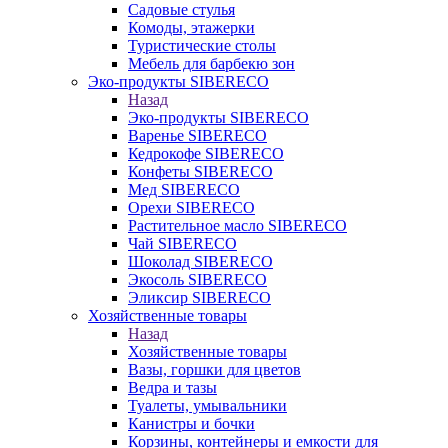
Садовые стулья
Комоды, этажерки
Туристические столы
Мебель для барбекю зон
Эко-продукты SIBERECO
Назад
Эко-продукты SIBERECO
Варенье SIBERECO
Кедрокофе SIBERECO
Конфеты SIBERECO
Мед SIBERECO
Орехи SIBERECO
Растительное масло SIBERECO
Чай SIBERECO
Шоколад SIBERECO
Экосоль SIBERECO
Эликсир SIBERECO
Хозяйственные товары
Назад
Хозяйственные товары
Вазы, горшки для цветов
Ведра и тазы
Туалеты, умывальники
Канистры и бочки
Корзины, контейнеры и емкости для