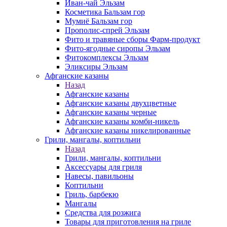
Иван-чай Эльзам
Косметика Бальзам гор
Мумиё Бальзам гор
Прополис-спрей Эльзам
Фито и травяные сборы Фарм-продукт
Фито-ягодные сиропы Эльзам
Фитокомплексы Эльзам
Эликсиры Эльзам
Афганские казаны
Назад
Афганские казаны
Афганские казаны двухцветные
Афганские казаны черные
Афганские казаны комби-никель
Афганские казаны никелированные
Грили, мангалы, коптильни
Назад
Грили, мангалы, коптильни
Аксессуары для гриля
Навесы, павильоны
Коптильни
Гриль, барбекю
Мангалы
Средства для розжига
Товары для приготовления на гриле