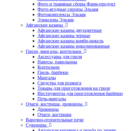
Фито и травяные сборы Фарм-продукт
Фито-ягодные сиропы Эльзам
Фитокомплексы Эльзам
Эликсиры Эльзам
Афганские казаны
Афганские казаны двухцветные
Афганские казаны черные
Афганские казаны комби-никель
Афганские казаны никелированные
Грили, мангалы, коптильни
Аксессуары для гриля
Навесы, павильоны
Коптильни
Гриль, барбекю
Мангалы
Средства для розжига
Товары для приготовления на гриле
Инструменты для приготовления барбекю
Печь-мангалы
Очаги, кострища, дровницы
Дровницы
Очаги, кострища
Варочно-отопительные печи
Сувениры
Авторская керамика и резьба по дереву