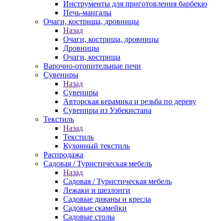
Инструменты для приготовления барбекю
Печь-мангалы
Очаги, кострища, дровницы
Назад
Очаги, кострища, дровницы
Дровницы
Очаги, кострища
Варочно-отопительные печи
Сувениры
Назад
Сувениры
Авторская керамика и резьба по дереву
Сувениры из Узбекистана
Текстиль
Назад
Текстиль
Кухонный текстиль
Распродажа
Садовая / Туристическая мебель
Назад
Садовая / Туристическая мебель
Лежаки и шезлонги
Садовые диваны и кресла
Садовые скамейки
Садовые столы