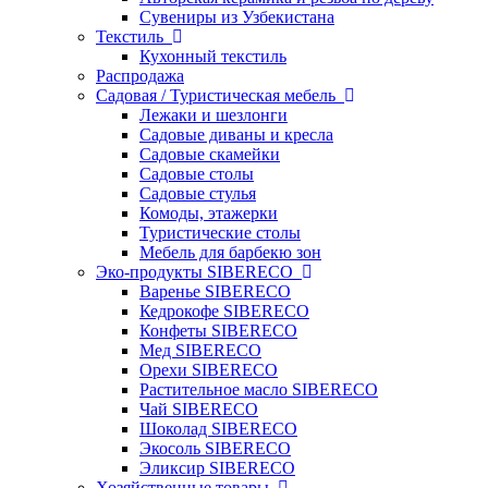
Сувениры из Узбекистана
Текстиль
Кухонный текстиль
Распродажа
Садовая / Туристическая мебель
Лежаки и шезлонги
Садовые диваны и кресла
Садовые скамейки
Садовые столы
Садовые стулья
Комоды, этажерки
Туристические столы
Мебель для барбекю зон
Эко-продукты SIBERECO
Варенье SIBERECO
Кедрокофе SIBERECO
Конфеты SIBERECO
Мед SIBERECO
Орехи SIBERECO
Растительное масло SIBERECO
Чай SIBERECO
Шоколад SIBERECO
Экосоль SIBERECO
Эликсир SIBERECO
Хозяйственные товары