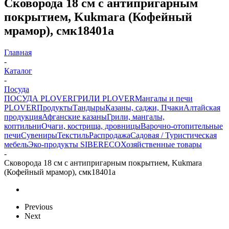
Сковорода 18 см с антипригарным
покрытием, Kukmara (Кофейный
мрамор), смк18401а
Главная
-
Каталог
-
Посуда
ПОСУДА PLOVER
ГРИЛИ PLOVER
Мангалы и печи
PLOVER
Продукты
Тандыры
Казаны, саджи, Пчаки
Алтайская
продукция
Афганские казаны
Грили, мангалы,
коптильни
Очаги, кострища, дровницы
Варочно-отопительные
печи
Сувениры
Текстиль
Распродажа
Садовая / Туристическая
мебель
Эко-продукты SIBERECO
Хозяйственные товары
-
Сковорода 18 см с антипригарным покрытием, Kukmara
(Кофейный мрамор), смк18401а
Previous
Next