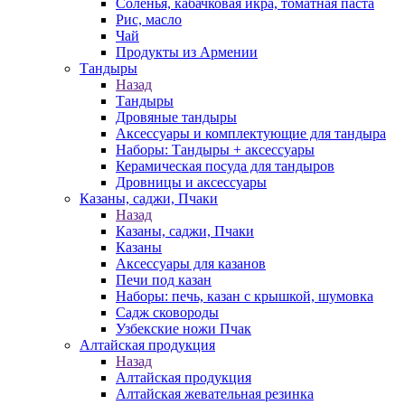
Соленья, кабачковая икра, томатная паста
Рис, масло
Чай
Продукты из Армении
Тандыры
Назад
Тандыры
Дровяные тандыры
Аксессуары и комплектующие для тандыра
Наборы: Тандыры + аксессуары
Керамическая посуда для тандыров
Дровницы и аксессуары
Казаны, саджи, Пчаки
Назад
Казаны, саджи, Пчаки
Казаны
Аксессуары для казанов
Печи под казан
Наборы: печь, казан с крышкой, шумовка
Садж сковороды
Узбекские ножи Пчак
Алтайская продукция
Назад
Алтайская продукция
Алтайская жевательная резинка