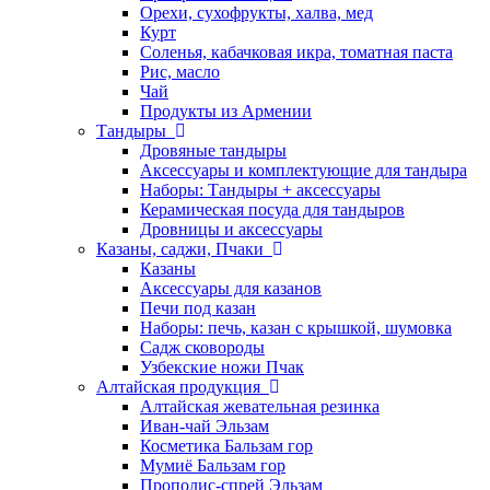
Орехи, сухофрукты, халва, мед
Курт
Соленья, кабачковая икра, томатная паста
Рис, масло
Чай
Продукты из Армении
Тандыры
Дровяные тандыры
Аксессуары и комплектующие для тандыра
Наборы: Тандыры + аксессуары
Керамическая посуда для тандыров
Дровницы и аксессуары
Казаны, саджи, Пчаки
Казаны
Аксессуары для казанов
Печи под казан
Наборы: печь, казан с крышкой, шумовка
Садж сковороды
Узбекские ножи Пчак
Алтайская продукция
Алтайская жевательная резинка
Иван-чай Эльзам
Косметика Бальзам гор
Мумиё Бальзам гор
Прополис-спрей Эльзам