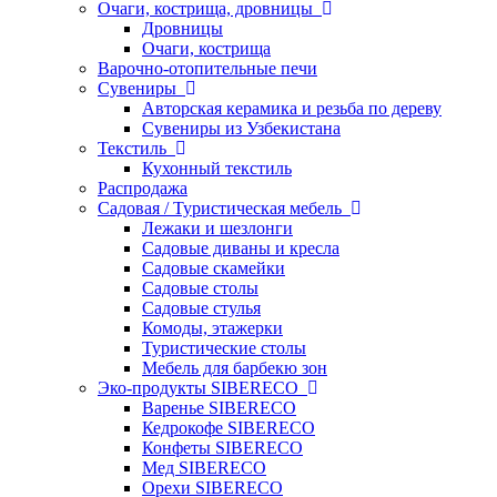
Очаги, кострища, дровницы
Дровницы
Очаги, кострища
Варочно-отопительные печи
Сувениры
Авторская керамика и резьба по дереву
Сувениры из Узбекистана
Текстиль
Кухонный текстиль
Распродажа
Садовая / Туристическая мебель
Лежаки и шезлонги
Садовые диваны и кресла
Садовые скамейки
Садовые столы
Садовые стулья
Комоды, этажерки
Туристические столы
Мебель для барбекю зон
Эко-продукты SIBERECO
Варенье SIBERECO
Кедрокофе SIBERECO
Конфеты SIBERECO
Мед SIBERECO
Орехи SIBERECO