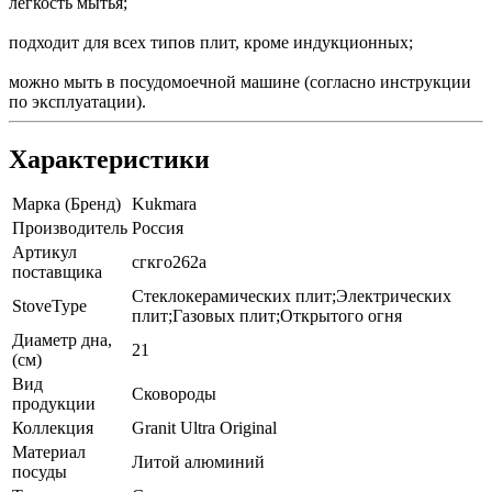
легкость мытья;
подходит для всех типов плит, кроме индукционных;
можно мыть в посудомоечной машине (согласно инструкции
по эксплуатации).
Характеристики
Марка (Бренд)
Kukmara
Производитель
Россия
Артикул
сгкго262а
поставщика
Стеклокерамических плит;Электрических
StoveType
плит;Газовых плит;Открытого огня
Диаметр дна,
21
(см)
Вид
Сковороды
продукции
Коллекция
Granit Ultra Original
Материал
Литой алюминий
посуды