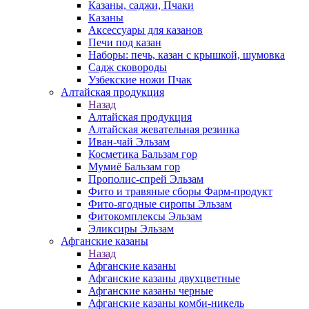
Казаны, саджи, Пчаки
Казаны
Аксессуары для казанов
Печи под казан
Наборы: печь, казан с крышкой, шумовка
Садж сковороды
Узбекские ножи Пчак
Алтайская продукция
Назад
Алтайская продукция
Алтайская жевательная резинка
Иван-чай Эльзам
Косметика Бальзам гор
Мумиё Бальзам гор
Прополис-спрей Эльзам
Фито и травяные сборы Фарм-продукт
Фито-ягодные сиропы Эльзам
Фитокомплексы Эльзам
Эликсиры Эльзам
Афганские казаны
Назад
Афганские казаны
Афганские казаны двухцветные
Афганские казаны черные
Афганские казаны комби-никель