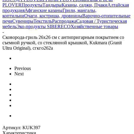
PLOVER
Продукты
Тандыры
Казаны, саджи, Пчаки
Алтайская
продукция
Афганские казаны
Грили, мангалы,
коптильни
Очаги, кострища, дровницы
Варочно-отопительные
печи
Сувениры
Текстиль
Распродажа
Садовая / Туристическая
мебель
Эко-продукты SIBERECO
Хозяйственные товары
-
Сковорода-гриль 26х26 см с антипригарным покрытием со
съемной ручкой, со стеклянной крышкой, Kukmara (Granit
Ultra Original), сгкго262а
Previous
Next
Артикул:
KUK397
Характеристики