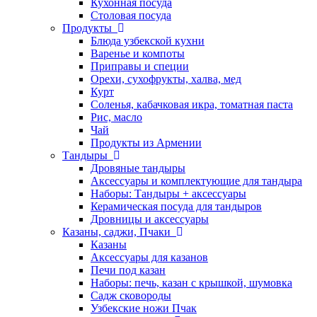
Кухонная посуда
Столовая посуда
Продукты
Блюда узбекской кухни
Варенье и компоты
Приправы и специи
Орехи, сухофрукты, халва, мед
Курт
Соленья, кабачковая икра, томатная паста
Рис, масло
Чай
Продукты из Армении
Тандыры
Дровяные тандыры
Аксессуары и комплектующие для тандыра
Наборы: Тандыры + аксессуары
Керамическая посуда для тандыров
Дровницы и аксессуары
Казаны, саджи, Пчаки
Казаны
Аксессуары для казанов
Печи под казан
Наборы: печь, казан с крышкой, шумовка
Садж сковороды
Узбекские ножи Пчак