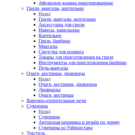
Афганские казаны никелированные
Грили, мангалы, коптильни
Назад
Грили, мангалы, коптильни
Аксессуары для гриля
Навесы, павильоны
Коптильни
Гриль, барбекю
Мангалы
Средства для розжига
Товары для приготовления на гриле
Инструменты для приготовления барбекю
Печь-мангалы
Очаги, кострища, дровницы
Назад
Очаги, кострища, дровницы
Дровницы
Очаги, кострища
Варочно-отопительные печи
Сувениры
Назад
Сувениры
Авторская керамика и резьба по дереву
Сувениры из Узбекистана
Текстиль