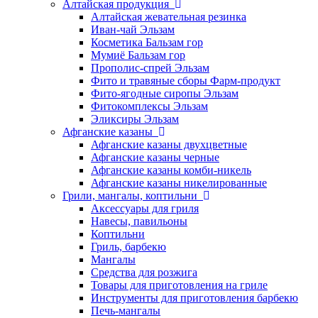
Алтайская продукция
Алтайская жевательная резинка
Иван-чай Эльзам
Косметика Бальзам гор
Мумиё Бальзам гор
Прополис-спрей Эльзам
Фито и травяные сборы Фарм-продукт
Фито-ягодные сиропы Эльзам
Фитокомплексы Эльзам
Эликсиры Эльзам
Афганские казаны
Афганские казаны двухцветные
Афганские казаны черные
Афганские казаны комби-никель
Афганские казаны никелированные
Грили, мангалы, коптильни
Аксессуары для гриля
Навесы, павильоны
Коптильни
Гриль, барбекю
Мангалы
Средства для розжига
Товары для приготовления на гриле
Инструменты для приготовления барбекю
Печь-мангалы