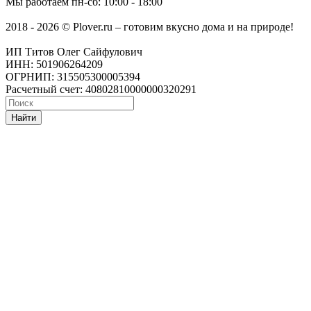
Мы работаем
пн-сб: 10:00 - 18:00
2018 - 2026 © Plover.ru – готовим вкусно дома и на природе!
ИП Титов Олег Сайфулович
ИНН: 501906264209
ОГРНИП: 315505300005394
Расчетный счет: 40802810000000320291
Найти