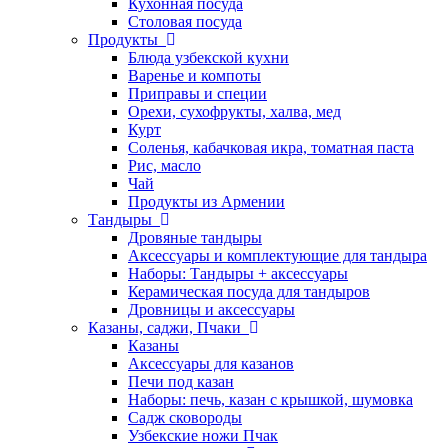
Кухонная посуда
Столовая посуда
Продукты
Блюда узбекской кухни
Варенье и компоты
Приправы и специи
Орехи, сухофрукты, халва, мед
Курт
Соленья, кабачковая икра, томатная паста
Рис, масло
Чай
Продукты из Армении
Тандыры
Дровяные тандыры
Аксессуары и комплектующие для тандыра
Наборы: Тандыры + аксессуары
Керамическая посуда для тандыров
Дровницы и аксессуары
Казаны, саджи, Пчаки
Казаны
Аксессуары для казанов
Печи под казан
Наборы: печь, казан с крышкой, шумовка
Садж сковороды
Узбекские ножи Пчак