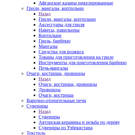
Афганские казаны никелированные
Грили, мангалы, коптильни
Назад
Грили, мангалы, коптильни
Аксессуары для гриля
Навесы, павильоны
Коптильни
Гриль, барбекю
Мангалы
Средства для розжига
Товары для приготовления на гриле
Инструменты для приготовления барбекю
Печь-мангалы
Очаги, кострища, дровницы
Назад
Очаги, кострища, дровницы
Дровницы
Очаги, кострища
Варочно-отопительные печи
Сувениры
Назад
Сувениры
Авторская керамика и резьба по дереву
Сувениры из Узбекистана
Текстиль