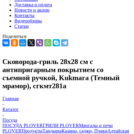
Доставка и оплата
Новости и акции
Контакты
Видеообзоры
Статьи
Поделиться
Сковорода-гриль 28х28 см с
антипригарным покрытием со
съемной ручкой, Kukmara (Темный
мрамор), сгкмт281а
Главная
-
Каталог
-
Посуда
ПОСУДА PLOVER
ГРИЛИ PLOVER
Мангалы и печи
PLOVER
Продукты
Тандыры
Казаны, саджи, Пчаки
Алтайская