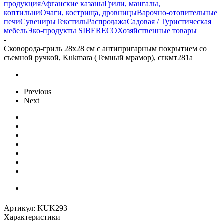
продукция
Афганские казаны
Грили, мангалы,
коптильни
Очаги, кострища, дровницы
Варочно-отопительные
печи
Сувениры
Текстиль
Распродажа
Садовая / Туристическая
мебель
Эко-продукты SIBERECO
Хозяйственные товары
-
Сковорода-гриль 28х28 см с антипригарным покрытием со
съемной ручкой, Kukmara (Темный мрамор), сгкмт281а
Previous
Next
Артикул:
KUK293
Характеристики