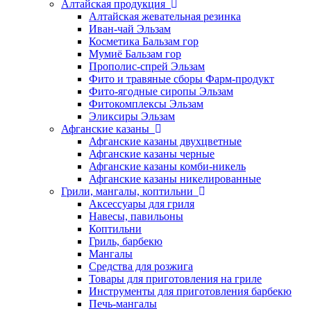
Алтайская продукция
Алтайская жевательная резинка
Иван-чай Эльзам
Косметика Бальзам гор
Мумиё Бальзам гор
Прополис-спрей Эльзам
Фито и травяные сборы Фарм-продукт
Фито-ягодные сиропы Эльзам
Фитокомплексы Эльзам
Эликсиры Эльзам
Афганские казаны
Афганские казаны двухцветные
Афганские казаны черные
Афганские казаны комби-никель
Афганские казаны никелированные
Грили, мангалы, коптильни
Аксессуары для гриля
Навесы, павильоны
Коптильни
Гриль, барбекю
Мангалы
Средства для розжига
Товары для приготовления на гриле
Инструменты для приготовления барбекю
Печь-мангалы