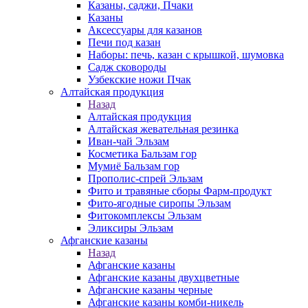
Казаны, саджи, Пчаки
Казаны
Аксессуары для казанов
Печи под казан
Наборы: печь, казан с крышкой, шумовка
Садж сковороды
Узбекские ножи Пчак
Алтайская продукция
Назад
Алтайская продукция
Алтайская жевательная резинка
Иван-чай Эльзам
Косметика Бальзам гор
Мумиё Бальзам гор
Прополис-спрей Эльзам
Фито и травяные сборы Фарм-продукт
Фито-ягодные сиропы Эльзам
Фитокомплексы Эльзам
Эликсиры Эльзам
Афганские казаны
Назад
Афганские казаны
Афганские казаны двухцветные
Афганские казаны черные
Афганские казаны комби-никель