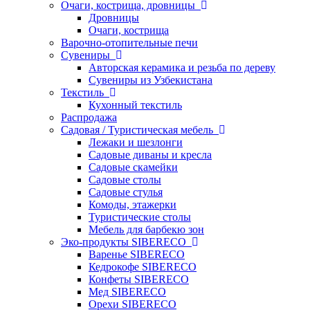
Очаги, кострища, дровницы
Дровницы
Очаги, кострища
Варочно-отопительные печи
Сувениры
Авторская керамика и резьба по дереву
Сувениры из Узбекистана
Текстиль
Кухонный текстиль
Распродажа
Садовая / Туристическая мебель
Лежаки и шезлонги
Садовые диваны и кресла
Садовые скамейки
Садовые столы
Садовые стулья
Комоды, этажерки
Туристические столы
Мебель для барбекю зон
Эко-продукты SIBERECO
Варенье SIBERECO
Кедрокофе SIBERECO
Конфеты SIBERECO
Мед SIBERECO
Орехи SIBERECO