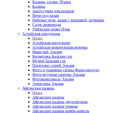
Казаны, саджи, Пчаки
Казаны
Аксессуары для казанов
Печи под казан
Наборы: печь, казан с крышкой, шумовка
Садж сковороды
Узбекские ножи Пчак
Алтайская продукция
Назад
Алтайская продукция
Алтайская жевательная резинка
Иван-чай Эльзам
Косметика Бальзам гор
Мумиё Бальзам гор
Прополис-спрей Эльзам
Фито и травяные сборы Фарм-продукт
Фито-ягодные сиропы Эльзам
Фитокомплексы Эльзам
Эликсиры Эльзам
Афганские казаны
Назад
Афганские казаны
Афганские казаны двухцветные
Афганские казаны черные
Афганские казаны комби-никель