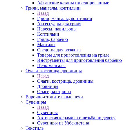
Афганские казаны никелированные
Грили, мангалы, коптильни
Назад
Грили, мангалы, коптильни
Аксессуары для гриля
Навесы, павильоны
Коптильни
Гриль, барбекю
Мангалы
Средства для розжига
Товары для приготовления на гриле
Инструменты для приготовления барбекю
Печь-мангалы
Очаги, кострища, дровницы
Назад
Очаги, кострища, дровницы
Дровницы
Очаги, кострища
Варочно-отопительные печи
Сувениры
Назад
Сувениры
Авторская керамика и резьба по дереву
Сувениры из Узбекистана
Текстиль