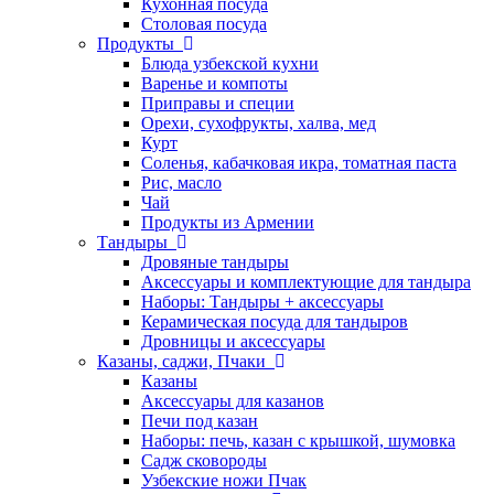
Кухонная посуда
Столовая посуда
Продукты
Блюда узбекской кухни
Варенье и компоты
Приправы и специи
Орехи, сухофрукты, халва, мед
Курт
Соленья, кабачковая икра, томатная паста
Рис, масло
Чай
Продукты из Армении
Тандыры
Дровяные тандыры
Аксессуары и комплектующие для тандыра
Наборы: Тандыры + аксессуары
Керамическая посуда для тандыров
Дровницы и аксессуары
Казаны, саджи, Пчаки
Казаны
Аксессуары для казанов
Печи под казан
Наборы: печь, казан с крышкой, шумовка
Садж сковороды
Узбекские ножи Пчак