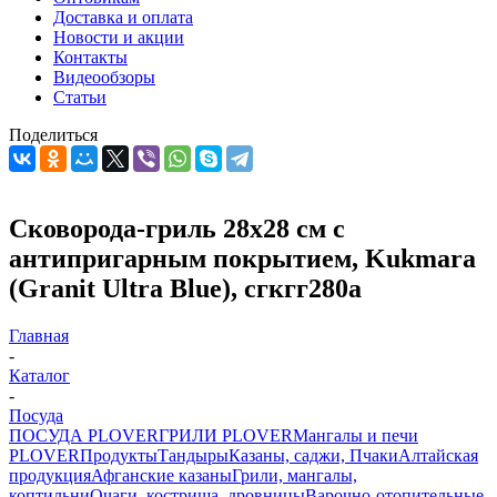
Доставка и оплата
Новости и акции
Контакты
Видеообзоры
Статьи
Поделиться
Сковорода-гриль 28х28 см с
антипригарным покрытием, Kukmara
(Granit Ultra Blue), сгкгг280а
Главная
-
Каталог
-
Посуда
ПОСУДА PLOVER
ГРИЛИ PLOVER
Мангалы и печи
PLOVER
Продукты
Тандыры
Казаны, саджи, Пчаки
Алтайская
продукция
Афганские казаны
Грили, мангалы,
коптильни
Очаги, кострища, дровницы
Варочно-отопительные