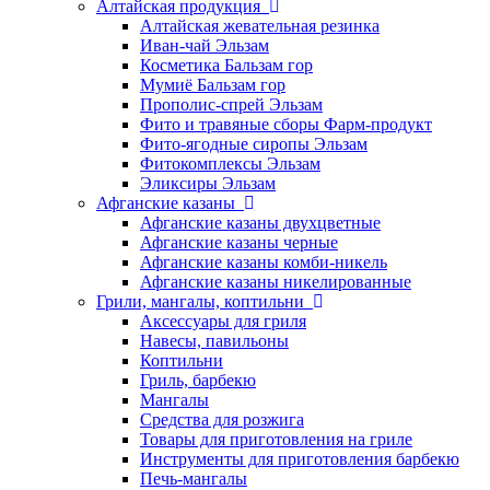
Алтайская продукция
Алтайская жевательная резинка
Иван-чай Эльзам
Косметика Бальзам гор
Мумиё Бальзам гор
Прополис-спрей Эльзам
Фито и травяные сборы Фарм-продукт
Фито-ягодные сиропы Эльзам
Фитокомплексы Эльзам
Эликсиры Эльзам
Афганские казаны
Афганские казаны двухцветные
Афганские казаны черные
Афганские казаны комби-никель
Афганские казаны никелированные
Грили, мангалы, коптильни
Аксессуары для гриля
Навесы, павильоны
Коптильни
Гриль, барбекю
Мангалы
Средства для розжига
Товары для приготовления на гриле
Инструменты для приготовления барбекю
Печь-мангалы