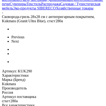
печи
Сувениры
Текстиль
Распродажа
Садовая / Туристическая
мебель
Эко-продукты SIBERECO
Хозяйственные товары
-
Сковорода-гриль 28х28 см с антипригарным покрытием,
Kukmara (Granit Ultra Blue), сгкгг280а
Previous
Next
Артикул:
KUK290
Характеристики
Марка (Бренд)
Kukmara
Производитель
Россия
Артикул поставщика
сгкгг280а
Все характеристики