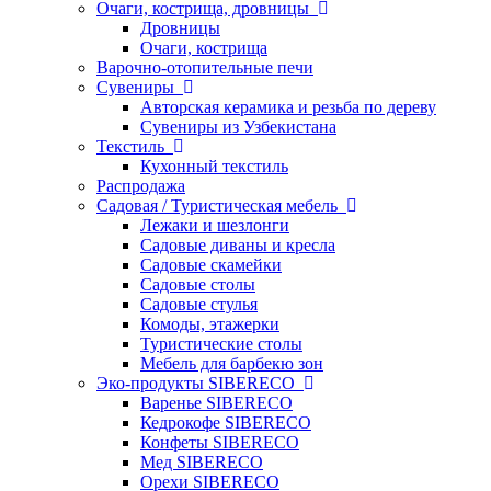
Очаги, кострища, дровницы
Дровницы
Очаги, кострища
Варочно-отопительные печи
Сувениры
Авторская керамика и резьба по дереву
Сувениры из Узбекистана
Текстиль
Кухонный текстиль
Распродажа
Садовая / Туристическая мебель
Лежаки и шезлонги
Садовые диваны и кресла
Садовые скамейки
Садовые столы
Садовые стулья
Комоды, этажерки
Туристические столы
Мебель для барбекю зон
Эко-продукты SIBERECO
Варенье SIBERECO
Кедрокофе SIBERECO
Конфеты SIBERECO
Мед SIBERECO
Орехи SIBERECO