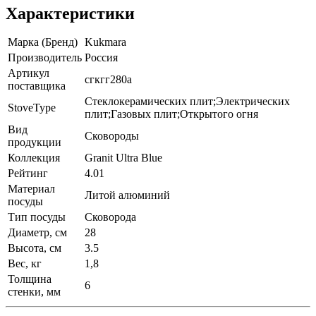
Характеристики
Марка (Бренд)
Kukmara
Производитель
Россия
Артикул
сгкгг280а
поставщика
Стеклокерамических плит;Электрических
StoveType
плит;Газовых плит;Открытого огня
Вид
Сковороды
продукции
Коллекция
Granit Ultra Blue
Рейтинг
4.01
Материал
Литой алюминий
посуды
Тип посуды
Сковорода
Диаметр, см
28
Высота, см
3.5
Вес, кг
1,8
Толщина
6
стенки, мм