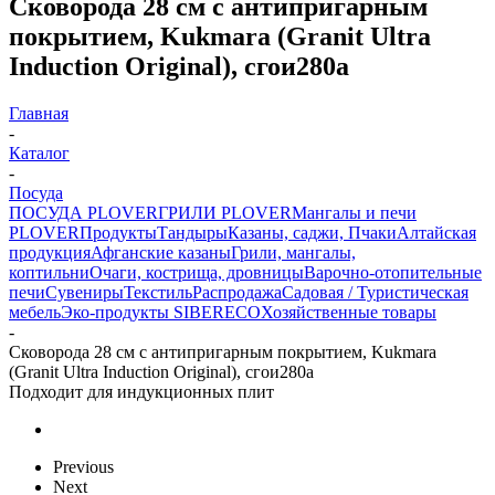
Сковорода 28 см с антипригарным
покрытием, Kukmara (Granit Ultra
Induction Original), сгои280а
Главная
-
Каталог
-
Посуда
ПОСУДА PLOVER
ГРИЛИ PLOVER
Мангалы и печи
PLOVER
Продукты
Тандыры
Казаны, саджи, Пчаки
Алтайская
продукция
Афганские казаны
Грили, мангалы,
коптильни
Очаги, кострища, дровницы
Варочно-отопительные
печи
Сувениры
Текстиль
Распродажа
Садовая / Туристическая
мебель
Эко-продукты SIBERECO
Хозяйственные товары
-
Сковорода 28 см с антипригарным покрытием, Kukmara
(Granit Ultra Induction Original), сгои280а
Подходит для индукционных плит
Previous
Next