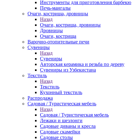
Инструменты для приготовления барбекю
Печь-мангалы
Очаги, кострища, дровницы
Назад
Очаги, кострища, дровницы
Дровницы
Очаги, кострища
Варочно-отопительные печи
Сувениры
Назад
Сувениры
Авторская керамика и резьба по дереву
Сувениры из Узбекистана
Текстиль
Назад
Текстиль
Кухонный текстиль
Распродажа
Садовая / Туристическая мебель
Назад
Садовая / Туристическая мебель
Лежаки и шезлонги
Садовые диваны и кресла
Садовые скамейки
Садовые столы