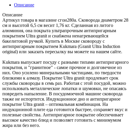
Описание
Описание
Артикул товара в магазине сгои280а. Сковорода диаметром 28
см и высотой 6,5 см весит 1,76 кг. Сделанная из литого
алюминия, она покрыта ультрапрочным антипригарным
покрытием Ultra granit и снабжена ненагревающейся
бакелитовой ручкой. Купить в Москве сковороду с
антипригарным покрытием Kukmara (Granit Ultra Induction
original) или заказать пересылку вы можете на нашем сайте.
Kukmara выпускает посуду с разными типами антипригарного
покрытия, и "гранитное" - самое прочное и долговечное из
них. Оно усилено минеральными частицами, по твердости
близкими к алмазу. Покрытие Ultra granit продлевает срок
службы сковороды в семь раз. Работая с этой посудой, можно
использовать металлические лопатки и шумовки, не опасаясь
повредить напыление. В посудомоечной машине сковорода
также не испортится. Индукционное дно и антипригарное
покрытие Ultra granit – оптимальная комбинация. На
индукционной плите еда готовится быстрее, сохраняет вкус и
полезные свойства. Антипригарное покрытие обеспечивает
высокое качество блюд и позволяет готовить с минимумом
жира или без него.