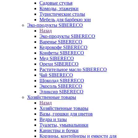
Садовые стулья
Комоды, этажерки
Туристические столы
Мебель для барбекю зон
Эко-продукты SIBERECO
Назад
Эко-продукты SIBERECO
Варенье SIBERECO
Кедрокофе SIBERECO
Конфеты SIBERECO
Мед SIBERECO
Орехи SIBERECO
Растительное масло SIBERECO
Чай SIBERECO
Шоколад SIBERECO
Экосоль SIBERECO
Эликсир SIBERECO
Хозяйственные товары
Назад
Хозяйственные товары
Вазы, горшки для цветов
Ведра и тазы
Туалеты, умывальники
Канистры и бочки
Корзины, контейнеры и емкости для