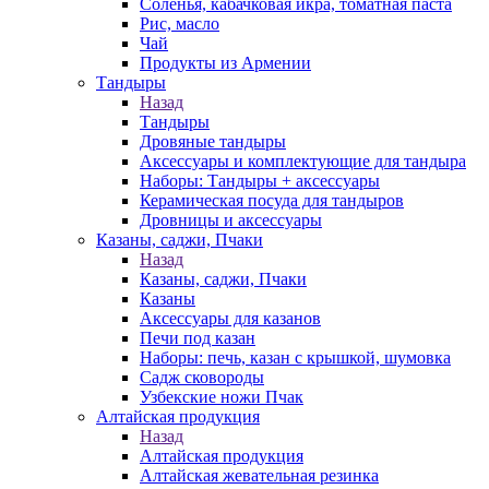
Соленья, кабачковая икра, томатная паста
Рис, масло
Чай
Продукты из Армении
Тандыры
Назад
Тандыры
Дровяные тандыры
Аксессуары и комплектующие для тандыра
Наборы: Тандыры + аксессуары
Керамическая посуда для тандыров
Дровницы и аксессуары
Казаны, саджи, Пчаки
Назад
Казаны, саджи, Пчаки
Казаны
Аксессуары для казанов
Печи под казан
Наборы: печь, казан с крышкой, шумовка
Садж сковороды
Узбекские ножи Пчак
Алтайская продукция
Назад
Алтайская продукция
Алтайская жевательная резинка