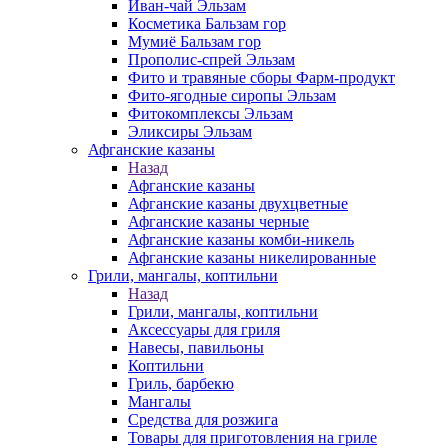
Иван-чай Эльзам
Косметика Бальзам гор
Мумиё Бальзам гор
Прополис-спрей Эльзам
Фито и травяные сборы Фарм-продукт
Фито-ягодные сиропы Эльзам
Фитокомплексы Эльзам
Эликсиры Эльзам
Афганские казаны
Назад
Афганские казаны
Афганские казаны двухцветные
Афганские казаны черные
Афганские казаны комби-никель
Афганские казаны никелированные
Грили, мангалы, коптильни
Назад
Грили, мангалы, коптильни
Аксессуары для гриля
Навесы, павильоны
Коптильни
Гриль, барбекю
Мангалы
Средства для розжига
Товары для приготовления на гриле