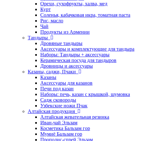
Орехи, сухофрукты, халва, мед
Курт
Соленья, кабачковая икра, томатная паста
Рис, масло
Чай
Продукты из Армении
Тандыры
Дровяные тандыры
Аксессуары и комплектующие для тандыра
Наборы: Тандыры + аксессуары
Керамическая посуда для тандыров
Дровницы и аксессуары
Казаны, саджи, Пчаки
Казаны
Аксессуары для казанов
Печи под казан
Наборы: печь, казан с крышкой, шумовка
Садж сковороды
Узбекские ножи Пчак
Алтайская продукция
Алтайская жевательная резинка
Иван-чай Эльзам
Косметика Бальзам гор
Мумиё Бальзам гор
Прополис-спрей Эльзам