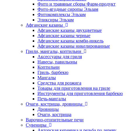
Фито и травяные сборы Фарм-продукт
Фито-ягодные сиропы Эльзам
Фитокомплексы Эльзам
Эликсиры Эльзам
Афганские казаны
Афганские казаны двухцветные
Афганские казаны черные
Афганские казаны комби-никель
Афганские казаны никелированные
Грили, мангалы, коптильни
Аксессуары для гриля
Навесы, павильоны
Коптильни
Гриль, барбекю
Мангалы
Средства для розжига
Товары для приготовления на гриле
Инструменты для приготовления барбекю
Печь-мангалы
Очаги, кострища, дровницы
Дровницы
Очаги, кострища
Варочно-отопительные печи
Сувениры
Авторская керамика и резьба по дереву