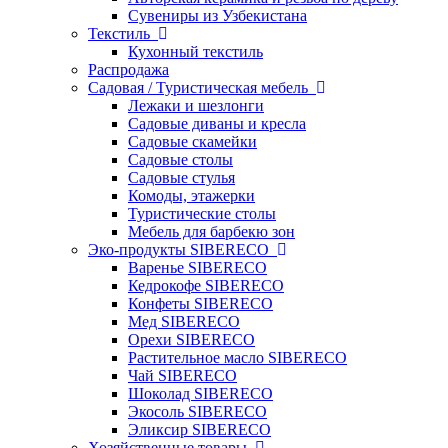
Сувениры из Узбекистана
Текстиль
Кухонный текстиль
Распродажа
Садовая / Туристическая мебель
Лежаки и шезлонги
Садовые диваны и кресла
Садовые скамейки
Садовые столы
Садовые стулья
Комоды, этажерки
Туристические столы
Мебель для барбекю зон
Эко-продукты SIBERECO
Варенье SIBERECO
Кедрокофе SIBERECO
Конфеты SIBERECO
Мед SIBERECO
Орехи SIBERECO
Растительное масло SIBERECO
Чай SIBERECO
Шоколад SIBERECO
Экосоль SIBERECO
Эликсир SIBERECO
Хозяйственные товары