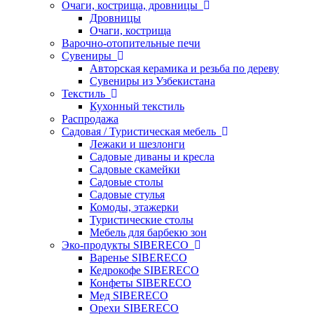
Очаги, кострища, дровницы
Дровницы
Очаги, кострища
Варочно-отопительные печи
Сувениры
Авторская керамика и резьба по дереву
Сувениры из Узбекистана
Текстиль
Кухонный текстиль
Распродажа
Садовая / Туристическая мебель
Лежаки и шезлонги
Садовые диваны и кресла
Садовые скамейки
Садовые столы
Садовые стулья
Комоды, этажерки
Туристические столы
Мебель для барбекю зон
Эко-продукты SIBERECO
Варенье SIBERECO
Кедрокофе SIBERECO
Конфеты SIBERECO
Мед SIBERECO
Орехи SIBERECO