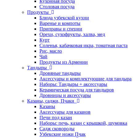
Кухонная посуда
Столовая посуда
Продукты
Блюда узбекской кухни
Варенье и компоты
Приправы и специи
Орехи, сухофрукты, халва, мед
Курт
Соленья, кабачковая икра, томатная паста
Рис, масло
Чай
Продукты из Армении
Тандыры
Дровяные тандыры
Аксессуары и комплектующие для тандыра
Наборы: Тандыры + аксессуары
Керамическая посуда для тандыров
Дровницы и аксессуары
Казаны, саджи, Пчаки
Казаны
Аксессуары для казанов
Печи под казан
Наборы: печь, казан с крышкой, шумовка
Садж сковороды
Узбекские ножи Пчак