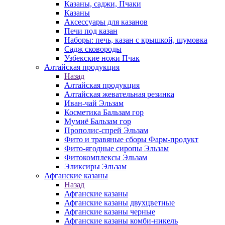
Казаны, саджи, Пчаки
Казаны
Аксессуары для казанов
Печи под казан
Наборы: печь, казан с крышкой, шумовка
Садж сковороды
Узбекские ножи Пчак
Алтайская продукция
Назад
Алтайская продукция
Алтайская жевательная резинка
Иван-чай Эльзам
Косметика Бальзам гор
Мумиё Бальзам гор
Прополис-спрей Эльзам
Фито и травяные сборы Фарм-продукт
Фито-ягодные сиропы Эльзам
Фитокомплексы Эльзам
Эликсиры Эльзам
Афганские казаны
Назад
Афганские казаны
Афганские казаны двухцветные
Афганские казаны черные
Афганские казаны комби-никель