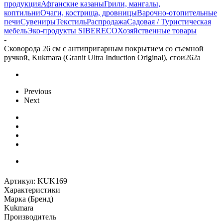
продукция
Афганские казаны
Грили, мангалы,
коптильни
Очаги, кострища, дровницы
Варочно-отопительные
печи
Сувениры
Текстиль
Распродажа
Садовая / Туристическая
мебель
Эко-продукты SIBERECO
Хозяйственные товары
-
Сковорода 26 см с антипригарным покрытием со съемной
ручкой, Kukmara (Granit Ultra Induction Original), сгои262а
Previous
Next
Артикул:
KUK169
Характеристики
Марка (Бренд)
Kukmara
Производитель