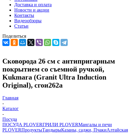
Доставка и оплата
Новости и акции
Контакты
Видеообзоры
Статьи
Поделиться
Сковорода 26 см с антипригарным
покрытием со съемной ручкой,
Kukmara (Granit Ultra Induction
Original), сгои262а
Главная
-
Каталог
-
Посуда
ПОСУДА PLOVER
ГРИЛИ PLOVER
Мангалы и печи
PLOVER
Продукты
Тандыры
Казаны, саджи, Пчаки
Алтайская