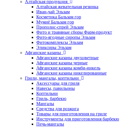
Алтайская продукция
Алтайская жевательная резинка
Иван-чай Эльзам
Косметика Бальзам гор
Мумиё Бальзам гор
Прополис-спрей Эльзам
Фито и травяные сборы Фарм-продукт
Фито-ягодные сиропы Эльзам
Фитокомплексы Эльзам
Эликсиры Эльзам
Афганские казаны
Афганские казаны двухцветные
Афганские казаны черные
Афганские казаны комби-никель
Афганские казаны никелированные
Грили, мангалы, коптильни
Аксессуары для гриля
Навесы, павильоны
Коптильни
Гриль, барбекю
Мангалы
Средства для розжига
Товары для приготовления на гриле
Инструменты для приготовления барбекю
Печь-мангалы