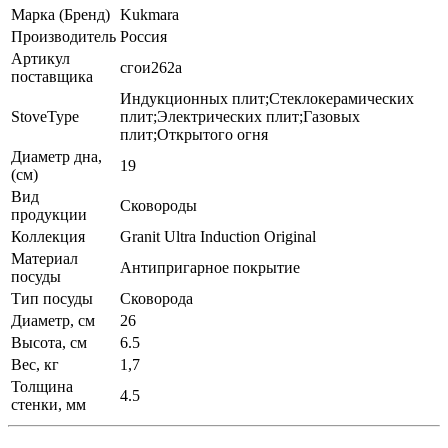
Марка (Бренд)
Kukmara
Производитель
Россия
Артикул
сгои262а
поставщика
Индукционных плит;Стеклокерамических
StoveType
плит;Электрических плит;Газовых
плит;Открытого огня
Диаметр дна,
19
(см)
Вид
Сковороды
продукции
Коллекция
Granit Ultra Induction Original
Материал
Антипригарное покрытие
посуды
Тип посуды
Сковорода
Диаметр, см
26
Высота, см
6.5
Вес, кг
1,7
Толщина
4.5
стенки, мм