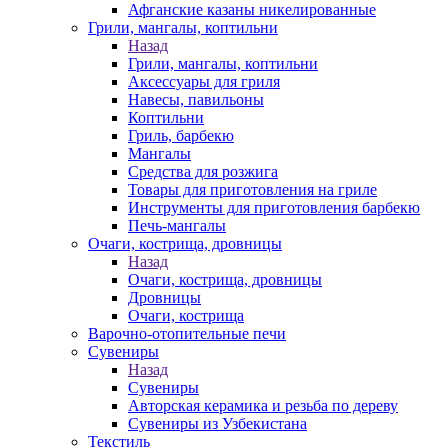
Афганские казаны никелированные
Грили, мангалы, коптильни
Назад
Грили, мангалы, коптильни
Аксессуары для гриля
Навесы, павильоны
Коптильни
Гриль, барбекю
Мангалы
Средства для розжига
Товары для приготовления на гриле
Инструменты для приготовления барбекю
Печь-мангалы
Очаги, кострища, дровницы
Назад
Очаги, кострища, дровницы
Дровницы
Очаги, кострища
Варочно-отопительные печи
Сувениры
Назад
Сувениры
Авторская керамика и резьба по дереву
Сувениры из Узбекистана
Текстиль