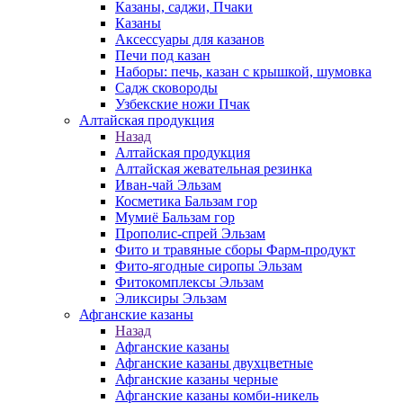
Казаны, саджи, Пчаки
Казаны
Аксессуары для казанов
Печи под казан
Наборы: печь, казан с крышкой, шумовка
Садж сковороды
Узбекские ножи Пчак
Алтайская продукция
Назад
Алтайская продукция
Алтайская жевательная резинка
Иван-чай Эльзам
Косметика Бальзам гор
Мумиё Бальзам гор
Прополис-спрей Эльзам
Фито и травяные сборы Фарм-продукт
Фито-ягодные сиропы Эльзам
Фитокомплексы Эльзам
Эликсиры Эльзам
Афганские казаны
Назад
Афганские казаны
Афганские казаны двухцветные
Афганские казаны черные
Афганские казаны комби-никель