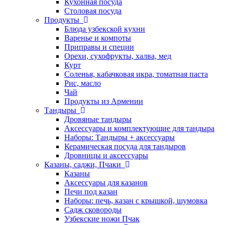
Кухонная посуда
Столовая посуда
Продукты
Блюда узбекской кухни
Варенье и компоты
Приправы и специи
Орехи, сухофрукты, халва, мед
Курт
Соленья, кабачковая икра, томатная паста
Рис, масло
Чай
Продукты из Армении
Тандыры
Дровяные тандыры
Аксессуары и комплектующие для тандыра
Наборы: Тандыры + аксессуары
Керамическая посуда для тандыров
Дровницы и аксессуары
Казаны, саджи, Пчаки
Казаны
Аксессуары для казанов
Печи под казан
Наборы: печь, казан с крышкой, шумовка
Садж сковороды
Узбекские ножи Пчак