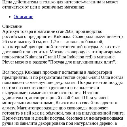
Цена действительна только для интернет-магазина и может
отличаться от цен в розничных магазинах
Описание
Описание
Артикул товара в магазине сгаи260а, производство
российского предприятия Kukmara. Сковорода имеет диаметр
26 см и высоту 6 см, вес 1,7 кг – довольно большой,
характерный для прочной толстостенной посуды. Заказать с
доставкой или купить в Москве сковороду с антипригарным
покрытием Kukmara (Granit Ultra Induction red) в магазине
Plover можно в разделе "Посуда для индукционных плит".
Вся посуда Kukmara проходит испытания в лаборатории
предприятия, и по результатам тестов серия Granit Ultra всегда
показывает самые лучшие результаты. Покрытие этой посуды
состоит из шести слоев грунтовки и напыления и
выдерживает самые жесткие испытания. И это не
удивительно, антипригарный слой Granit Ultra усилен
минеральными частицами, близкими по своей твердости к
алмазу. Магнитопроводящее дно сковороды позволяет
готовить в ней как на обычной, так и на индукционной плите.
Примечателен и дизайн посуды, безопасная ненагревающаяся
ручка из бакелита декорирована под натуральное дерево, а