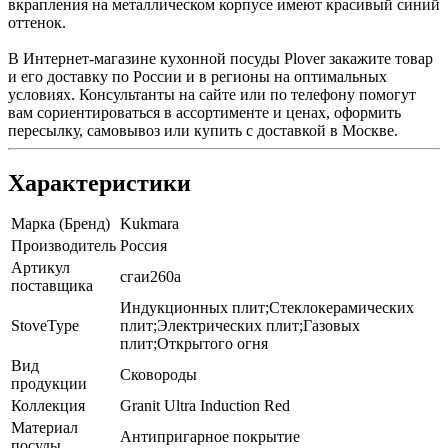
вкрапления на металлическом корпусе имеют красивый синий
оттенок.
В Интернет-магазине кухонной посуды Plover закажите товар
и его доставку по России и в регионы на оптимальных
условиях. Консультанты на сайте или по телефону помогут
вам сориентироваться в ассортименте и ценах, оформить
пересылку, самовывоз или купить с доставкой в Москве.
Характеристики
Марка (Бренд)
Kukmara
Производитель
Россия
Артикул
сгаи260а
поставщика
Индукционных плит;Стеклокерамических
StoveType
плит;Электрических плит;Газовых
плит;Открытого огня
Вид
Сковороды
продукции
Коллекция
Granit Ultra Induction Red
Материал
Антипригарное покрытие
посуды