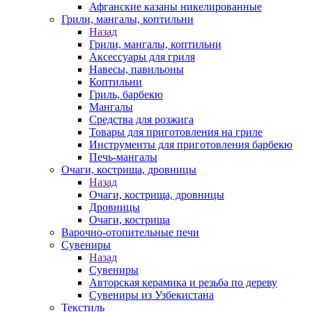
Афганские казаны никелированные
Грили, мангалы, коптильни
Назад
Грили, мангалы, коптильни
Аксессуары для гриля
Навесы, павильоны
Коптильни
Гриль, барбекю
Мангалы
Средства для розжига
Товары для приготовления на гриле
Инструменты для приготовления барбекю
Печь-мангалы
Очаги, кострища, дровницы
Назад
Очаги, кострища, дровницы
Дровницы
Очаги, кострища
Варочно-отопительные печи
Сувениры
Назад
Сувениры
Авторская керамика и резьба по дереву
Сувениры из Узбекистана
Текстиль