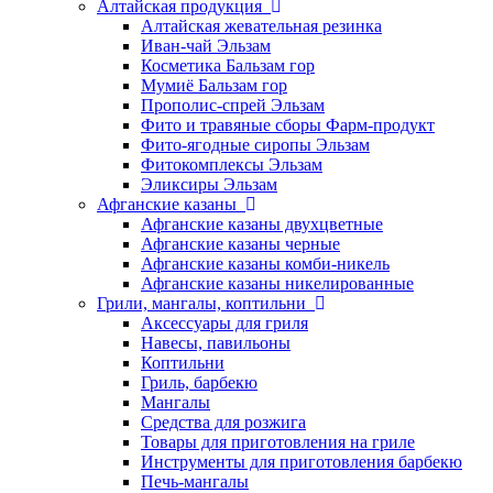
Алтайская продукция
Алтайская жевательная резинка
Иван-чай Эльзам
Косметика Бальзам гор
Мумиё Бальзам гор
Прополис-спрей Эльзам
Фито и травяные сборы Фарм-продукт
Фито-ягодные сиропы Эльзам
Фитокомплексы Эльзам
Эликсиры Эльзам
Афганские казаны
Афганские казаны двухцветные
Афганские казаны черные
Афганские казаны комби-никель
Афганские казаны никелированные
Грили, мангалы, коптильни
Аксессуары для гриля
Навесы, павильоны
Коптильни
Гриль, барбекю
Мангалы
Средства для розжига
Товары для приготовления на гриле
Инструменты для приготовления барбекю
Печь-мангалы