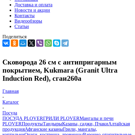
Доставка и оплата
Новости и акции
Контакты
Видеообзоры
Статьи
Поделиться
Сковорода 26 см с антипригарным
покрытием, Kukmara (Granit Ultra
Induction Red), сгаи260а
Главная
-
Каталог
-
Посуда
ПОСУДА PLOVER
ГРИЛИ PLOVER
Мангалы и печи
PLOVER
Продукты
Тандыры
Казаны, саджи, Пчаки
Алтайская
продукция
Афганские казаны
Грили, мангалы,
коптильни
Очаги, кострища, дровницы
Варочно-отопительные