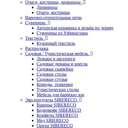
Очаги, кострища, дровницы
Дровницы
Очаги, кострища
Варочно-отопительные печи
Сувениры
Авторская керамика и резьба по дереву
Сувениры из Узбекистана
Текстиль
Кухонный текстиль
Распродажа
Садовая / Туристическая мебель
Лежаки и шезлонги
Садовые диваны и кресла
Садовые скамейки
Садовые столы
Садовые стулья
Комоды, этажерки
Туристические столы
Мебель для барбекю зон
Эко-продукты SIBERECO
Варенье SIBERECO
Кедрокофе SIBERECO
Конфеты SIBERECO
Мед SIBERECO
Орехи SIBERECO