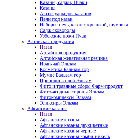
Казаны, саджи, Пчаки
Казаны
Аксессуары для казанов
Печи под казан
Наборы: печь, казан с крышкой, шумовка
Садж сковороды
Узбекские ножи Пчак
Алтайская продукция
Назад
Алтайская продукция
Алтайская жевательная резинка
Иван-чай Эльзам
Косметика Бальзам гор
Мумиё Бальзам гор
Прополис-спрей Эльзам
Фито и травяные сборы Фарм-продукт
Фито-ягодные сиропы Эльзам
Фитокомплексы Эльзам
Эликсиры Эльзам
Афганские казаны
Назад
Афганские казаны
Афганские казаны двухцветные
Афганские казаны черные
Афганские казаны комби-никель