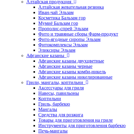
Алтайская продукция
Алтайская жевательная резинка
Иван-чай Эльзам
Косметика Бальзам гор
Мумиё Бальзам гор
Прополис-спрей Эльзам
Фито и травяные сборы Фарм-продукт
Фито-ягодные сиропы Эльзам
Фитокомплексы Эльзам
Эликсиры Эльзам
Афганские казаны
Афганские казаны двухцветные
Афганские казаны черные
Афганские казаны комби-никель
Афганские казаны никелированные
Грили, мангалы, коптильни
Аксессуары для гриля
Навесы, павильоны
Коптильни
Гриль, барбекю
Мангалы
Средства для розжига
Товары для приготовления на гриле
Инструменты для приготовления барбекю
Печь-мангалы