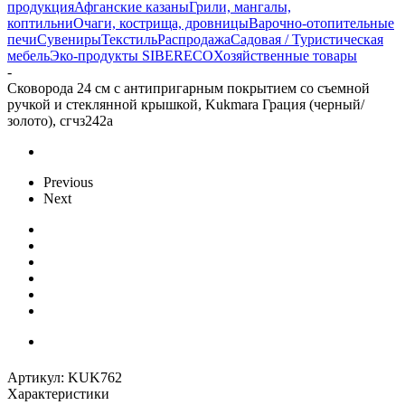
продукция
Афганские казаны
Грили, мангалы,
коптильни
Очаги, кострища, дровницы
Варочно-отопительные
печи
Сувениры
Текстиль
Распродажа
Садовая / Туристическая
мебель
Эко-продукты SIBERECO
Хозяйственные товары
-
Сковорода 24 см с антипригарным покрытием со съемной
ручкой и стеклянной крышкой, Kukmara Грация (черный/
золото), сгчз242а
Previous
Next
Артикул:
KUK762
Характеристики