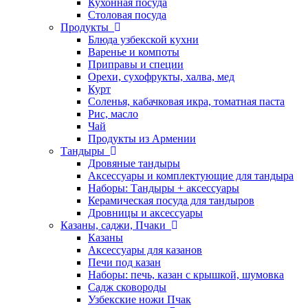
Кухонная посуда
Столовая посуда
Продукты
Блюда узбекской кухни
Варенье и компоты
Приправы и специи
Орехи, сухофрукты, халва, мед
Курт
Соленья, кабачковая икра, томатная паста
Рис, масло
Чай
Продукты из Армении
Тандыры
Дровяные тандыры
Аксессуары и комплектующие для тандыра
Наборы: Тандыры + аксессуары
Керамическая посуда для тандыров
Дровницы и аксессуары
Казаны, саджи, Пчаки
Казаны
Аксессуары для казанов
Печи под казан
Наборы: печь, казан с крышкой, шумовка
Садж сковороды
Узбекские ножи Пчак