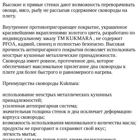
Высокие и прямые стенки дают возможность переворачивать
овощи, мясо, рыбу не рассыпав содержимое сковороды на
плиту.
Внутреннее противопригорающее покрытие, украшенное
красивейшими вкраплениями золотого цвета, разработано по
индивидуальному заказу ТМ KUKMARA , не содержит
PFOA, кадмий, свинец и полностью безопасно. Высокая
прочность антипригарного покрытия позволяет использовать
неострые кухонные металлические принадлежности.
Сковорода имеет ровное, проточенное дно, которое
обеспечивает максимальное прилегание дна сковороды к
плите для более быстрого и равномерного нагрева.
Преимущества сковороды Kukmara:
использование неострых металлических кухонных
принадлежностей;
усиленная антипригарная система;
значительная толщина стенок и дна исключает деформацию
корпуса сковороды;
возможность использования минимального количества масла;
продукты не пригорают и сохраняют свой вкус;
легкость мытья;
подходит для всех типов плит, кроме индукционных.