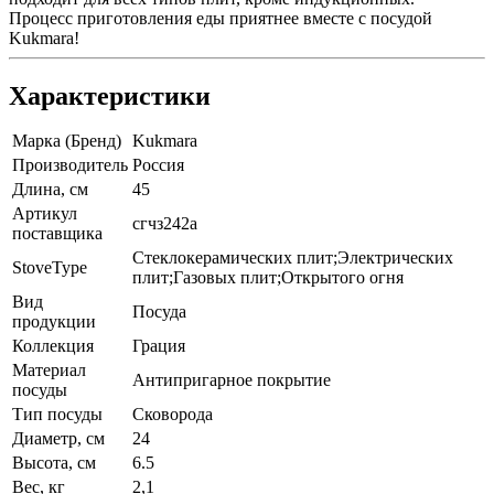
Процесс приготовления еды приятнее вместе с посудой
Kukmara!
Характеристики
Марка (Бренд)
Kukmara
Производитель
Россия
Длина, см
45
Артикул
сгчз242а
поставщика
Стеклокерамических плит;Электрических
StoveType
плит;Газовых плит;Открытого огня
Вид
Посуда
продукции
Коллекция
Грация
Материал
Антипригарное покрытие
посуды
Тип посуды
Сковорода
Диаметр, см
24
Высота, см
6.5
Вес, кг
2,1