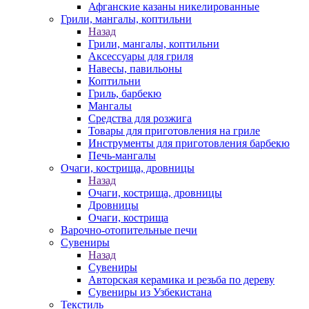
Афганские казаны никелированные
Грили, мангалы, коптильни
Назад
Грили, мангалы, коптильни
Аксессуары для гриля
Навесы, павильоны
Коптильни
Гриль, барбекю
Мангалы
Средства для розжига
Товары для приготовления на гриле
Инструменты для приготовления барбекю
Печь-мангалы
Очаги, кострища, дровницы
Назад
Очаги, кострища, дровницы
Дровницы
Очаги, кострища
Варочно-отопительные печи
Сувениры
Назад
Сувениры
Авторская керамика и резьба по дереву
Сувениры из Узбекистана
Текстиль