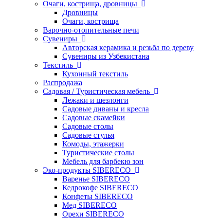
Очаги, кострища, дровницы
Дровницы
Очаги, кострища
Варочно-отопительные печи
Сувениры
Авторская керамика и резьба по дереву
Сувениры из Узбекистана
Текстиль
Кухонный текстиль
Распродажа
Садовая / Туристическая мебель
Лежаки и шезлонги
Садовые диваны и кресла
Садовые скамейки
Садовые столы
Садовые стулья
Комоды, этажерки
Туристические столы
Мебель для барбекю зон
Эко-продукты SIBERECO
Варенье SIBERECO
Кедрокофе SIBERECO
Конфеты SIBERECO
Мед SIBERECO
Орехи SIBERECO