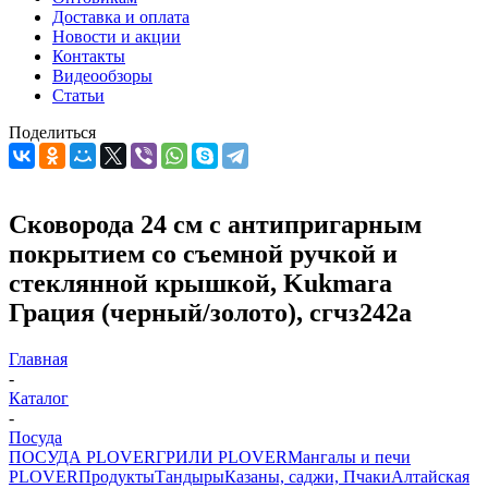
Доставка и оплата
Новости и акции
Контакты
Видеообзоры
Статьи
Поделиться
Сковорода 24 см с антипригарным
покрытием со съемной ручкой и
стеклянной крышкой, Kukmara
Грация (черный/золото), сгчз242а
Главная
-
Каталог
-
Посуда
ПОСУДА PLOVER
ГРИЛИ PLOVER
Мангалы и печи
PLOVER
Продукты
Тандыры
Казаны, саджи, Пчаки
Алтайская