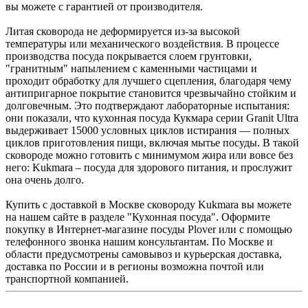
вы можете с гарантией от производителя.
Литая сковорода не деформируется из-за высокой
температуры или механического воздействия. В процессе
производства посуда покрывается слоем грунтовки,
"гранитным" напылением с каменными частицами и
проходит обработку для лучшего сцепления, благодаря чему
антипригарное покрытие становится чрезвычайно стойким и
долговечным. Это подтверждают лабораторные испытания:
они показали, что кухонная посуда Кукмара серии Granit Ultra
выдерживает 15000 условных циклов истирания — полных
циклов приготовления пищи, включая мытье посуды. В такой
сковороде можно готовить с минимумом жира или вовсе без
него: Kukmara – посуда для здорового питания, и прослужит
она очень долго.
Купить с доставкой в Москве сковороду Kukmara вы можете
на нашем сайте в разделе "Кухонная посуда". Оформите
покупку в Интернет-магазине посуды Plover или с помощью
телефонного звонка нашим консультантам. По Москве и
области предусмотрены самовывоз и курьерская доставка,
доставка по России и в регионы возможна почтой или
транспортной компанией.