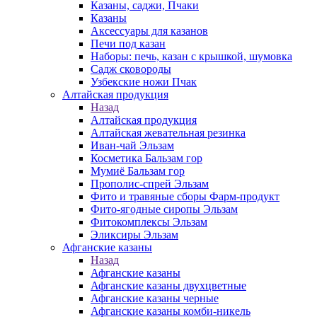
Казаны, саджи, Пчаки
Казаны
Аксессуары для казанов
Печи под казан
Наборы: печь, казан с крышкой, шумовка
Садж сковороды
Узбекские ножи Пчак
Алтайская продукция
Назад
Алтайская продукция
Алтайская жевательная резинка
Иван-чай Эльзам
Косметика Бальзам гор
Мумиё Бальзам гор
Прополис-спрей Эльзам
Фито и травяные сборы Фарм-продукт
Фито-ягодные сиропы Эльзам
Фитокомплексы Эльзам
Эликсиры Эльзам
Афганские казаны
Назад
Афганские казаны
Афганские казаны двухцветные
Афганские казаны черные
Афганские казаны комби-никель