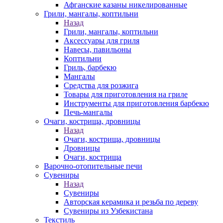
Афганские казаны никелированные
Грили, мангалы, коптильни
Назад
Грили, мангалы, коптильни
Аксессуары для гриля
Навесы, павильоны
Коптильни
Гриль, барбекю
Мангалы
Средства для розжига
Товары для приготовления на гриле
Инструменты для приготовления барбекю
Печь-мангалы
Очаги, кострища, дровницы
Назад
Очаги, кострища, дровницы
Дровницы
Очаги, кострища
Варочно-отопительные печи
Сувениры
Назад
Сувениры
Авторская керамика и резьба по дереву
Сувениры из Узбекистана
Текстиль