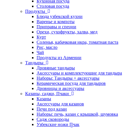
Кухонная посуда
Столовая посуда
Продукты
Блюда узбекской кухни
Варенье и компоты
Приправы и специи
Орехи, сухофрукты, халва, мед
Курт
Соленья, кабачковая икра, томатная паста
Рис, масло
Чай
Продукты из Армении
Тандыры
Дровяные тандыры
Аксессуары и комплектующие для тандыра
Наборы: Тандыры + аксессуары
Керамическая посуда для тандыров
Дровницы и аксессуары
Казаны, саджи, Пчаки
Казаны
Аксессуары для казанов
Печи под казан
Наборы: печь, казан с крышкой, шумовка
Садж сковороды
Узбекские ножи Пчак