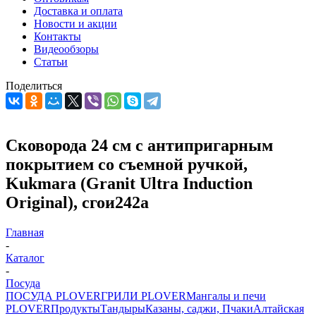
Доставка и оплата
Новости и акции
Контакты
Видеообзоры
Статьи
Поделиться
Сковорода 24 см с антипригарным
покрытием со съемной ручкой,
Kukmara (Granit Ultra Induction
Original), сгои242а
Главная
-
Каталог
-
Посуда
ПОСУДА PLOVER
ГРИЛИ PLOVER
Мангалы и печи
PLOVER
Продукты
Тандыры
Казаны, саджи, Пчаки
Алтайская