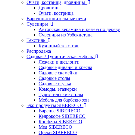
Очаги, кострища, дровницы
Дровницы
Очаги, кострища
Варочно-отопительные печи
Сувениры
Авторская керамика и резьба по дереву
Сувениры из Узбекистана
Текстиль
Кухонный текстиль
Распродажа
Садовая / Туристическая мебель
Лежаки и шезлонги
Садовые диваны и кресла
Садовые скамейки
Садовые столы
Садовые стулья
Комоды, этажерки
Туристические столы
Мебель для барбекю зон
Эко-продукты SIBERECO
Варенье SIBERECO
Кедрокофе SIBERECO
Конфеты SIBERECO
Мед SIBERECO
Орехи SIBERECO