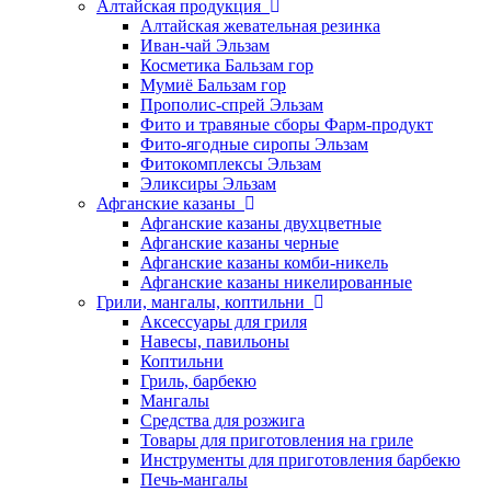
Алтайская продукция
Алтайская жевательная резинка
Иван-чай Эльзам
Косметика Бальзам гор
Мумиё Бальзам гор
Прополис-спрей Эльзам
Фито и травяные сборы Фарм-продукт
Фито-ягодные сиропы Эльзам
Фитокомплексы Эльзам
Эликсиры Эльзам
Афганские казаны
Афганские казаны двухцветные
Афганские казаны черные
Афганские казаны комби-никель
Афганские казаны никелированные
Грили, мангалы, коптильни
Аксессуары для гриля
Навесы, павильоны
Коптильни
Гриль, барбекю
Мангалы
Средства для розжига
Товары для приготовления на гриле
Инструменты для приготовления барбекю
Печь-мангалы