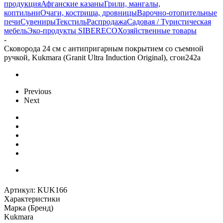
продукция
Афганские казаны
Грили, мангалы,
коптильни
Очаги, кострища, дровницы
Варочно-отопительные
печи
Сувениры
Текстиль
Распродажа
Садовая / Туристическая
мебель
Эко-продукты SIBERECO
Хозяйственные товары
-
Сковорода 24 см с антипригарным покрытием со съемной
ручкой, Kukmara (Granit Ultra Induction Original), сгои242а
Previous
Next
Артикул:
KUK166
Характеристики
Марка (Бренд)
Kukmara