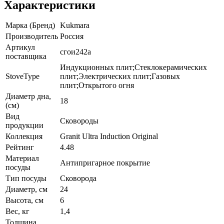
Характеристики
Марка (Бренд)
Kukmara
Производитель
Россия
Артикул
сгои242а
поставщика
Индукционных плит;Стеклокерамических
StoveType
плит;Электрических плит;Газовых
плит;Открытого огня
Диаметр дна,
18
(см)
Вид
Сковороды
продукции
Коллекция
Granit Ultra Induction Original
Рейтинг
4.48
Материал
Антипригарное покрытие
посуды
Тип посуды
Сковорода
Диаметр, см
24
Высота, см
6
Вес, кг
1,4
Толщина