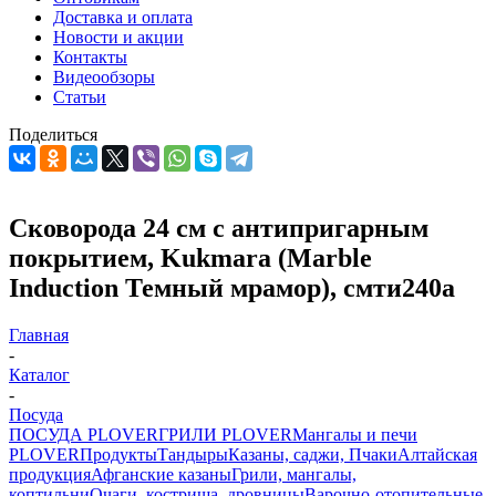
Доставка и оплата
Новости и акции
Контакты
Видеообзоры
Статьи
Поделиться
Сковорода 24 см с антипригарным
покрытием, Kukmara (Marble
Induction Темный мрамор), смти240а
Главная
-
Каталог
-
Посуда
ПОСУДА PLOVER
ГРИЛИ PLOVER
Мангалы и печи
PLOVER
Продукты
Тандыры
Казаны, саджи, Пчаки
Алтайская
продукция
Афганские казаны
Грили, мангалы,
коптильни
Очаги, кострища, дровницы
Варочно-отопительные