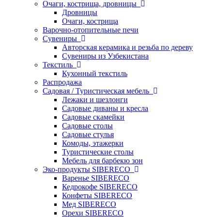
Очаги, кострища, дровницы
Дровницы
Очаги, кострища
Варочно-отопительные печи
Сувениры
Авторская керамика и резьба по дереву
Сувениры из Узбекистана
Текстиль
Кухонный текстиль
Распродажа
Садовая / Туристическая мебель
Лежаки и шезлонги
Садовые диваны и кресла
Садовые скамейки
Садовые столы
Садовые стулья
Комоды, этажерки
Туристические столы
Мебель для барбекю зон
Эко-продукты SIBERECO
Варенье SIBERECO
Кедрокофе SIBERECO
Конфеты SIBERECO
Мед SIBERECO
Орехи SIBERECO