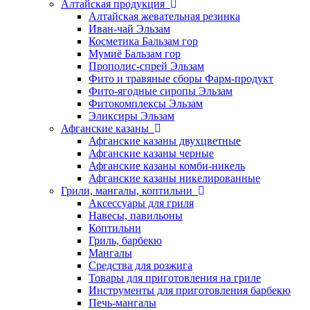
Алтайская продукция
Алтайская жевательная резинка
Иван-чай Эльзам
Косметика Бальзам гор
Мумиё Бальзам гор
Прополис-спрей Эльзам
Фито и травяные сборы Фарм-продукт
Фито-ягодные сиропы Эльзам
Фитокомплексы Эльзам
Эликсиры Эльзам
Афганские казаны
Афганские казаны двухцветные
Афганские казаны черные
Афганские казаны комби-никель
Афганские казаны никелированные
Грили, мангалы, коптильни
Аксессуары для гриля
Навесы, павильоны
Коптильни
Гриль, барбекю
Мангалы
Средства для розжига
Товары для приготовления на гриле
Инструменты для приготовления барбекю
Печь-мангалы