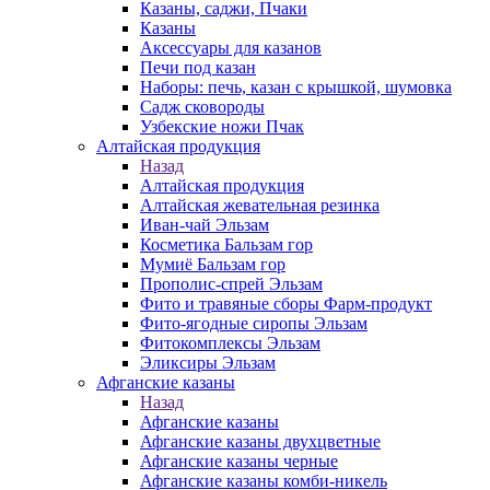
Казаны, саджи, Пчаки
Казаны
Аксессуары для казанов
Печи под казан
Наборы: печь, казан с крышкой, шумовка
Садж сковороды
Узбекские ножи Пчак
Алтайская продукция
Назад
Алтайская продукция
Алтайская жевательная резинка
Иван-чай Эльзам
Косметика Бальзам гор
Мумиё Бальзам гор
Прополис-спрей Эльзам
Фито и травяные сборы Фарм-продукт
Фито-ягодные сиропы Эльзам
Фитокомплексы Эльзам
Эликсиры Эльзам
Афганские казаны
Назад
Афганские казаны
Афганские казаны двухцветные
Афганские казаны черные
Афганские казаны комби-никель