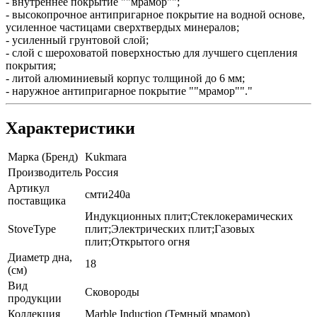
- внутреннее покрытие ""мрамор"";
- высокопрочное антипригарное покрытие на водной основе,
усиленное частицами сверхтвердых минералов;
- усиленный грунтовой слой;
- слой с шероховатой поверхностью для лучшего сцепления
покрытия;
- литой алюминиевый корпус толщиной до 6 мм;
- наружное антипригарное покрытие ""мрамор""."
Характеристики
Марка (Бренд)
Kukmara
Производитель
Россия
Артикул
смти240а
поставщика
Индукционных плит;Стеклокерамических
StoveType
плит;Электрических плит;Газовых
плит;Открытого огня
Диаметр дна,
18
(см)
Вид
Сковороды
продукции
Коллекция
Marble Induction (Темный мрамор)