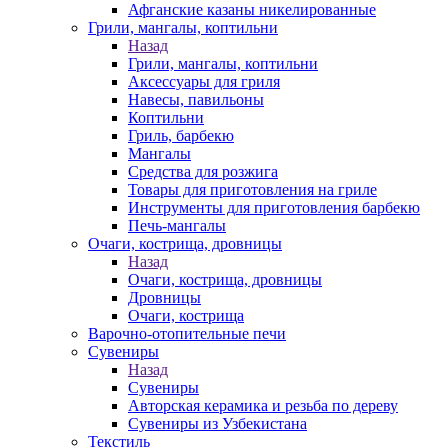
Афганские казаны никелированные
Грили, мангалы, коптильни
Назад
Грили, мангалы, коптильни
Аксессуары для гриля
Навесы, павильоны
Коптильни
Гриль, барбекю
Мангалы
Средства для розжига
Товары для приготовления на гриле
Инструменты для приготовления барбекю
Печь-мангалы
Очаги, кострища, дровницы
Назад
Очаги, кострища, дровницы
Дровницы
Очаги, кострища
Варочно-отопительные печи
Сувениры
Назад
Сувениры
Авторская керамика и резьба по дереву
Сувениры из Узбекистана
Текстиль