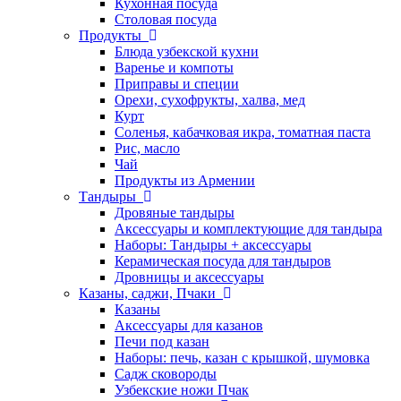
Кухонная посуда
Столовая посуда
Продукты
Блюда узбекской кухни
Варенье и компоты
Приправы и специи
Орехи, сухофрукты, халва, мед
Курт
Соленья, кабачковая икра, томатная паста
Рис, масло
Чай
Продукты из Армении
Тандыры
Дровяные тандыры
Аксессуары и комплектующие для тандыра
Наборы: Тандыры + аксессуары
Керамическая посуда для тандыров
Дровницы и аксессуары
Казаны, саджи, Пчаки
Казаны
Аксессуары для казанов
Печи под казан
Наборы: печь, казан с крышкой, шумовка
Садж сковороды
Узбекские ножи Пчак