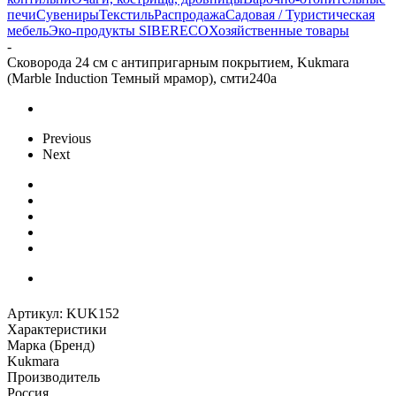
печи
Сувениры
Текстиль
Распродажа
Садовая / Туристическая
мебель
Эко-продукты SIBERECO
Хозяйственные товары
-
Сковорода 24 см с антипригарным покрытием, Kukmara
(Marble Induction Темный мрамор), смти240а
Previous
Next
Артикул:
KUK152
Характеристики
Марка (Бренд)
Kukmara
Производитель
Россия