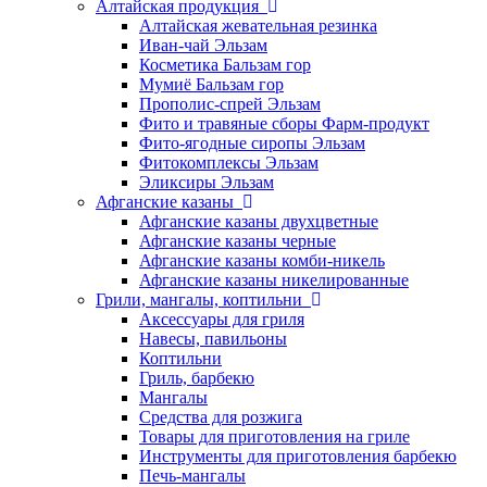
Алтайская продукция
Алтайская жевательная резинка
Иван-чай Эльзам
Косметика Бальзам гор
Мумиё Бальзам гор
Прополис-спрей Эльзам
Фито и травяные сборы Фарм-продукт
Фито-ягодные сиропы Эльзам
Фитокомплексы Эльзам
Эликсиры Эльзам
Афганские казаны
Афганские казаны двухцветные
Афганские казаны черные
Афганские казаны комби-никель
Афганские казаны никелированные
Грили, мангалы, коптильни
Аксессуары для гриля
Навесы, павильоны
Коптильни
Гриль, барбекю
Мангалы
Средства для розжига
Товары для приготовления на гриле
Инструменты для приготовления барбекю
Печь-мангалы