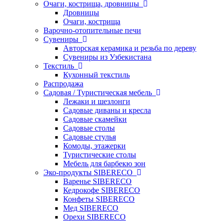
Очаги, кострища, дровницы
Дровницы
Очаги, кострища
Варочно-отопительные печи
Сувениры
Авторская керамика и резьба по дереву
Сувениры из Узбекистана
Текстиль
Кухонный текстиль
Распродажа
Садовая / Туристическая мебель
Лежаки и шезлонги
Садовые диваны и кресла
Садовые скамейки
Садовые столы
Садовые стулья
Комоды, этажерки
Туристические столы
Мебель для барбекю зон
Эко-продукты SIBERECO
Варенье SIBERECO
Кедрокофе SIBERECO
Конфеты SIBERECO
Мед SIBERECO
Орехи SIBERECO