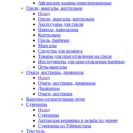
Афганские казаны никелированные
Грили, мангалы, коптильни
Назад
Грили, мангалы, коптильни
Аксессуары для гриля
Навесы, павильоны
Коптильни
Гриль, барбекю
Мангалы
Средства для розжига
Товары для приготовления на гриле
Инструменты для приготовления барбекю
Печь-мангалы
Очаги, кострища, дровницы
Назад
Очаги, кострища, дровницы
Дровницы
Очаги, кострища
Варочно-отопительные печи
Сувениры
Назад
Сувениры
Авторская керамика и резьба по дереву
Сувениры из Узбекистана
Текстиль