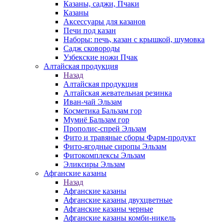
Казаны, саджи, Пчаки
Казаны
Аксессуары для казанов
Печи под казан
Наборы: печь, казан с крышкой, шумовка
Садж сковороды
Узбекские ножи Пчак
Алтайская продукция
Назад
Алтайская продукция
Алтайская жевательная резинка
Иван-чай Эльзам
Косметика Бальзам гор
Мумиё Бальзам гор
Прополис-спрей Эльзам
Фито и травяные сборы Фарм-продукт
Фито-ягодные сиропы Эльзам
Фитокомплексы Эльзам
Эликсиры Эльзам
Афганские казаны
Назад
Афганские казаны
Афганские казаны двухцветные
Афганские казаны черные
Афганские казаны комби-никель