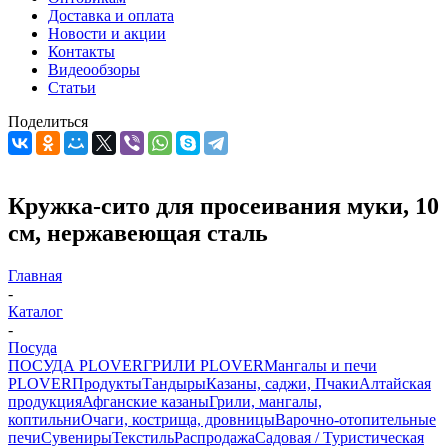
Доставка и оплата
Новости и акции
Контакты
Видеообзоры
Статьи
Поделиться
Кружка-сито для просеивания муки, 10
см, нержавеющая сталь
Главная
-
Каталог
-
Посуда
ПОСУДА PLOVER
ГРИЛИ PLOVER
Мангалы и печи
PLOVER
Продукты
Тандыры
Казаны, саджи, Пчаки
Алтайская
продукция
Афганские казаны
Грили, мангалы,
коптильни
Очаги, кострища, дровницы
Варочно-отопительные
печи
Сувениры
Текстиль
Распродажа
Садовая / Туристическая