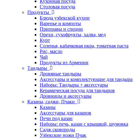
Кухонная посуда
Столовая посуда
Продукты
Блюда узбекской кухни
Варенье и компоты
Приправы и специи
Орехи, сухофрукты, халва, мед
Курт
Соленья, кабачковая икра, томатная паста
Рис, масло
Чай
Продукты из Армении
Тандыры
Дровяные тандыры
Аксессуары и комплектующие для тандыра
Наборы: Тандыры + аксессуары
Керамическая посуда для тандыров
Дровницы и аксессуары
Казаны, саджи, Пчаки
Казаны
Аксессуары для казанов
Печи под казан
Наборы: печь, казан с крышкой, шумовка
Садж сковороды
Узбекские ножи Пчак