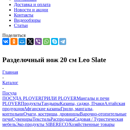
Доставка и оплата
Новости и акции
Контакты
Видеообзоры
Статьи
Поделиться
Разделочный нож 20 см Leo Slate
Главная
-
Каталог
-
Посуда
ПОСУДА PLOVER
ГРИЛИ PLOVER
Мангалы и печи
PLOVER
Продукты
Тандыры
Казаны, саджи, Пчаки
Алтайская
продукция
Афганские казаны
Грили, мангалы,
коптильни
Очаги, кострища, дровницы
Варочно-отопительные
печи
Сувениры
Текстиль
Распродажа
Садовая / Туристическая
мебель
Эко-продукты SIBERECO
Хозяйственные товары
-