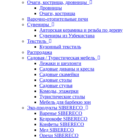
Очаги, кострища, дровницы
Дровницы
Очаги, кострища
Варочно-отопительные печи
Сувениры
Авторская керамика и резьба по дереву
Сувениры из Узбекистана
Текстиль
Кухонный текстиль
Распродажа
Садовая / Туристическая мебель
Лежаки и шезлонги
Садовые диваны и кресла
Садовые скамейки
Садовые столы
Садовые стулья
Комоды, этажерки
Туристические столы
Мебель для барбекю зон
Эко-продукты SIBERECO
Варенье SIBERECO
Кедрокофе SIBERECO
Конфеты SIBERECO
Мед SIBERECO
Орехи SIBERECO