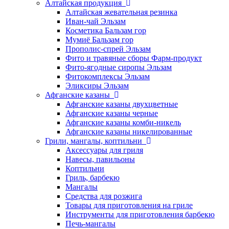
Алтайская продукция
Алтайская жевательная резинка
Иван-чай Эльзам
Косметика Бальзам гор
Мумиё Бальзам гор
Прополис-спрей Эльзам
Фито и травяные сборы Фарм-продукт
Фито-ягодные сиропы Эльзам
Фитокомплексы Эльзам
Эликсиры Эльзам
Афганские казаны
Афганские казаны двухцветные
Афганские казаны черные
Афганские казаны комби-никель
Афганские казаны никелированные
Грили, мангалы, коптильни
Аксессуары для гриля
Навесы, павильоны
Коптильни
Гриль, барбекю
Мангалы
Средства для розжига
Товары для приготовления на гриле
Инструменты для приготовления барбекю
Печь-мангалы