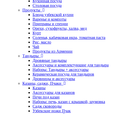
Кухонная посуда
Столовая посуда
Продукты
Блюда узбекской кухни
Варенье и компоты
Приправы и специи
Орехи, сухофрукты, халва, мед
Курт
Соленья, кабачковая икра, томатная паста
Рис, масло
Чай
Продукты из Армении
Тандыры
Дровяные тандыры
Аксессуары и комплектующие для тандыра
Наборы: Тандыры + аксессуары
Керамическая посуда для тандыров
Дровницы и аксессуары
Казаны, саджи, Пчаки
Казаны
Аксессуары для казанов
Печи под казан
Наборы: печь, казан с крышкой, шумовка
Садж сковороды
Узбекские ножи Пчак