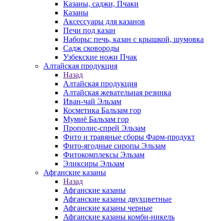
Казаны, саджи, Пчаки
Казаны
Аксессуары для казанов
Печи под казан
Наборы: печь, казан с крышкой, шумовка
Садж сковороды
Узбекские ножи Пчак
Алтайская продукция
Назад
Алтайская продукция
Алтайская жевательная резинка
Иван-чай Эльзам
Косметика Бальзам гор
Мумиё Бальзам гор
Прополис-спрей Эльзам
Фито и травяные сборы Фарм-продукт
Фито-ягодные сиропы Эльзам
Фитокомплексы Эльзам
Эликсиры Эльзам
Афганские казаны
Назад
Афганские казаны
Афганские казаны двухцветные
Афганские казаны черные
Афганские казаны комби-никель