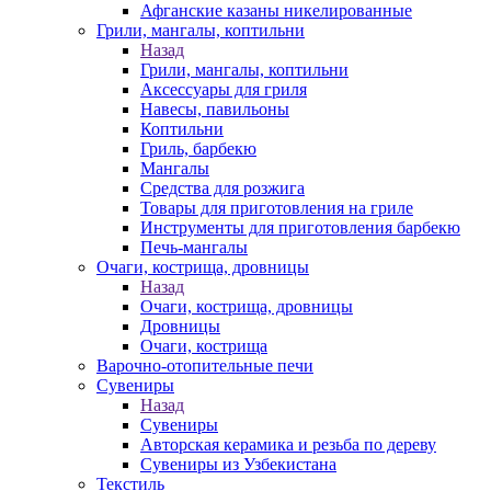
Афганские казаны никелированные
Грили, мангалы, коптильни
Назад
Грили, мангалы, коптильни
Аксессуары для гриля
Навесы, павильоны
Коптильни
Гриль, барбекю
Мангалы
Средства для розжига
Товары для приготовления на гриле
Инструменты для приготовления барбекю
Печь-мангалы
Очаги, кострища, дровницы
Назад
Очаги, кострища, дровницы
Дровницы
Очаги, кострища
Варочно-отопительные печи
Сувениры
Назад
Сувениры
Авторская керамика и резьба по дереву
Сувениры из Узбекистана
Текстиль