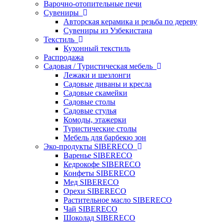
Варочно-отопительные печи
Сувениры
Авторская керамика и резьба по дереву
Сувениры из Узбекистана
Текстиль
Кухонный текстиль
Распродажа
Садовая / Туристическая мебель
Лежаки и шезлонги
Садовые диваны и кресла
Садовые скамейки
Садовые столы
Садовые стулья
Комоды, этажерки
Туристические столы
Мебель для барбекю зон
Эко-продукты SIBERECO
Варенье SIBERECO
Кедрокофе SIBERECO
Конфеты SIBERECO
Мед SIBERECO
Орехи SIBERECO
Растительное масло SIBERECO
Чай SIBERECO
Шоколад SIBERECO