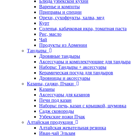
Блюда узбекской кухни
Варенье и компоты
Приправы и специи
Орехи, сухофрукты, халва, мед
Курт
Соленья, кабачковая икра, томатная паста
Рис, масло
Чай
Продукты из Армении
Тандыры
Дровяные тандыры
Аксессуары и комплектующие для тандыра
Наборы: Тандыры + аксессуары
Керамическая посуда для тандыров
Дровницы и аксессуары
Казаны, саджи, Пчаки
Казаны
Аксессуары для казанов
Печи под казан
Наборы: печь, казан с крышкой, шумовка
Садж сковороды
Узбекские ножи Пчак
Алтайская продукция
Алтайская жевательная резинка
Иван-чай Эльзам