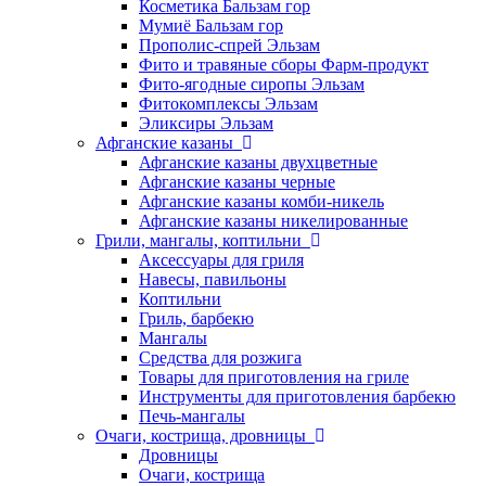
Косметика Бальзам гор
Мумиё Бальзам гор
Прополис-спрей Эльзам
Фито и травяные сборы Фарм-продукт
Фито-ягодные сиропы Эльзам
Фитокомплексы Эльзам
Эликсиры Эльзам
Афганские казаны
Афганские казаны двухцветные
Афганские казаны черные
Афганские казаны комби-никель
Афганские казаны никелированные
Грили, мангалы, коптильни
Аксессуары для гриля
Навесы, павильоны
Коптильни
Гриль, барбекю
Мангалы
Средства для розжига
Товары для приготовления на гриле
Инструменты для приготовления барбекю
Печь-мангалы
Очаги, кострища, дровницы
Дровницы
Очаги, кострища