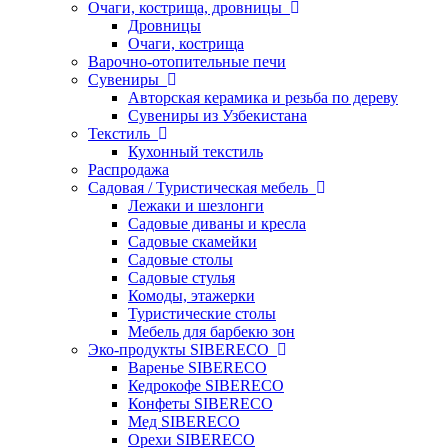
Очаги, кострища, дровницы
Дровницы
Очаги, кострища
Варочно-отопительные печи
Сувениры
Авторская керамика и резьба по дереву
Сувениры из Узбекистана
Текстиль
Кухонный текстиль
Распродажа
Садовая / Туристическая мебель
Лежаки и шезлонги
Садовые диваны и кресла
Садовые скамейки
Садовые столы
Садовые стулья
Комоды, этажерки
Туристические столы
Мебель для барбекю зон
Эко-продукты SIBERECO
Варенье SIBERECO
Кедрокофе SIBERECO
Конфеты SIBERECO
Мед SIBERECO
Орехи SIBERECO