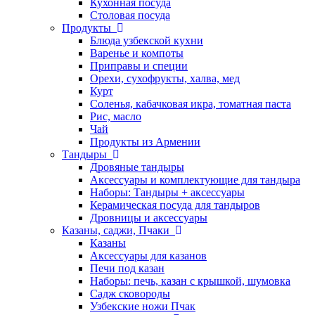
Кухонная посуда
Столовая посуда
Продукты
Блюда узбекской кухни
Варенье и компоты
Приправы и специи
Орехи, сухофрукты, халва, мед
Курт
Соленья, кабачковая икра, томатная паста
Рис, масло
Чай
Продукты из Армении
Тандыры
Дровяные тандыры
Аксессуары и комплектующие для тандыра
Наборы: Тандыры + аксессуары
Керамическая посуда для тандыров
Дровницы и аксессуары
Казаны, саджи, Пчаки
Казаны
Аксессуары для казанов
Печи под казан
Наборы: печь, казан с крышкой, шумовка
Садж сковороды
Узбекские ножи Пчак