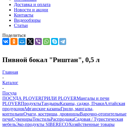
Доставка и оплата
Новости и акции
Контакты
Видеообзоры
Статьи
Поделиться
Пивной бокал "Риштан", 0,5 л
Главная
-
Каталог
-
Посуда
ПОСУДА PLOVER
ГРИЛИ PLOVER
Мангалы и печи
PLOVER
Продукты
Тандыры
Казаны, саджи, Пчаки
Алтайская
продукция
Афганские казаны
Грили, мангалы,
коптильни
Очаги, кострища, дровницы
Варочно-отопительные
печи
Сувениры
Текстиль
Распродажа
Садовая / Туристическая
мебель
Эко-продукты SIBERECO
Хозяйственные товары
-