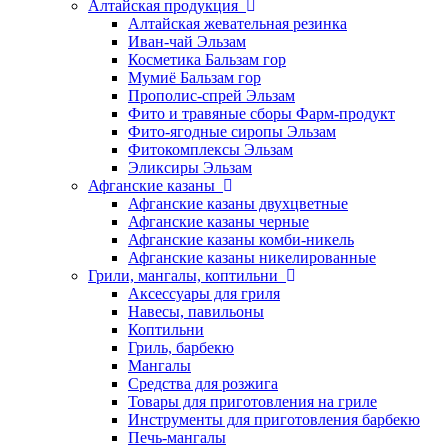
Алтайская продукция
Алтайская жевательная резинка
Иван-чай Эльзам
Косметика Бальзам гор
Мумиё Бальзам гор
Прополис-спрей Эльзам
Фито и травяные сборы Фарм-продукт
Фито-ягодные сиропы Эльзам
Фитокомплексы Эльзам
Эликсиры Эльзам
Афганские казаны
Афганские казаны двухцветные
Афганские казаны черные
Афганские казаны комби-никель
Афганские казаны никелированные
Грили, мангалы, коптильни
Аксессуары для гриля
Навесы, павильоны
Коптильни
Гриль, барбекю
Мангалы
Средства для розжига
Товары для приготовления на гриле
Инструменты для приготовления барбекю
Печь-мангалы