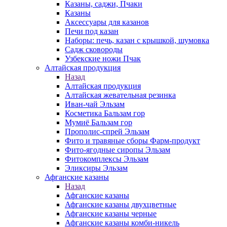
Казаны, саджи, Пчаки
Казаны
Аксессуары для казанов
Печи под казан
Наборы: печь, казан с крышкой, шумовка
Садж сковороды
Узбекские ножи Пчак
Алтайская продукция
Назад
Алтайская продукция
Алтайская жевательная резинка
Иван-чай Эльзам
Косметика Бальзам гор
Мумиё Бальзам гор
Прополис-спрей Эльзам
Фито и травяные сборы Фарм-продукт
Фито-ягодные сиропы Эльзам
Фитокомплексы Эльзам
Эликсиры Эльзам
Афганские казаны
Назад
Афганские казаны
Афганские казаны двухцветные
Афганские казаны черные
Афганские казаны комби-никель