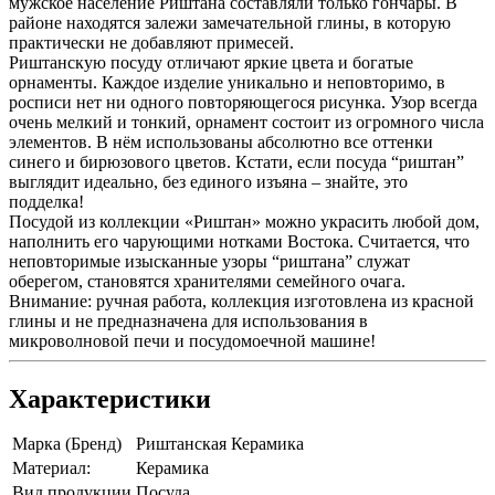
мужское население Риштана составляли только гончары. В
районе находятся залежи замечательной глины, в которую
практически не добавляют примесей.
Риштанскую посуду отличают яркие цвета и богатые
орнаменты. Каждое изделие уникально и неповторимо, в
росписи нет ни одного повторяющегося рисунка. Узор всегда
очень мелкий и тонкий, орнамент состоит из огромного числа
элементов. В нём использованы абсолютно все оттенки
синего и бирюзового цветов. Кстати, если посуда “риштан”
выглядит идеально, без единого изъяна – знайте, это
подделка!
Посудой из коллекции «Риштан» можно украсить любой дом,
наполнить его чарующими нотками Востока. Считается, что
неповторимые изысканные узоры “риштана” служат
оберегом, становятся хранителями семейного очага.
Внимание: ручная работа, коллекция изготовлена из красной
глины и не предназначена для использования в
микроволновой печи и посудомоечной машине!
Характеристики
Марка (Бренд)
Риштанская Керамика
Материал:
Керамика
Вид продукции
Посуда