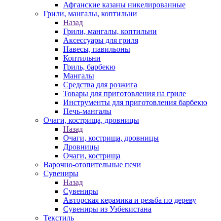
Афганские казаны никелированные
Грили, мангалы, коптильни
Назад
Грили, мангалы, коптильни
Аксессуары для гриля
Навесы, павильоны
Коптильни
Гриль, барбекю
Мангалы
Средства для розжига
Товары для приготовления на гриле
Инструменты для приготовления барбекю
Печь-мангалы
Очаги, кострища, дровницы
Назад
Очаги, кострища, дровницы
Дровницы
Очаги, кострища
Варочно-отопительные печи
Сувениры
Назад
Сувениры
Авторская керамика и резьба по дереву
Сувениры из Узбекистана
Текстиль