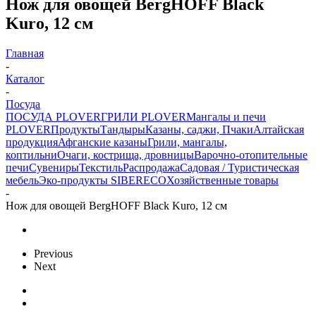
Нож для овощей BergHOFF Black
Kuro, 12 см
Главная
-
Каталог
-
Посуда
ПОСУДА PLOVER
ГРИЛИ PLOVER
Мангалы и печи
PLOVER
Продукты
Тандыры
Казаны, саджи, Пчаки
Алтайская
продукция
Афганские казаны
Грили, мангалы,
коптильни
Очаги, кострища, дровницы
Варочно-отопительные
печи
Сувениры
Текстиль
Распродажа
Садовая / Туристическая
мебель
Эко-продукты SIBERECO
Хозяйственные товары
-
Нож для овощей BergHOFF Black Kuro, 12 см
Previous
Next