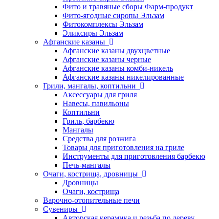
Фито и травяные сборы Фарм-продукт
Фито-ягодные сиропы Эльзам
Фитокомплексы Эльзам
Эликсиры Эльзам
Афганские казаны
Афганские казаны двухцветные
Афганские казаны черные
Афганские казаны комби-никель
Афганские казаны никелированные
Грили, мангалы, коптильни
Аксессуары для гриля
Навесы, павильоны
Коптильни
Гриль, барбекю
Мангалы
Средства для розжига
Товары для приготовления на гриле
Инструменты для приготовления барбекю
Печь-мангалы
Очаги, кострища, дровницы
Дровницы
Очаги, кострища
Варочно-отопительные печи
Сувениры
Авторская керамика и резьба по дереву