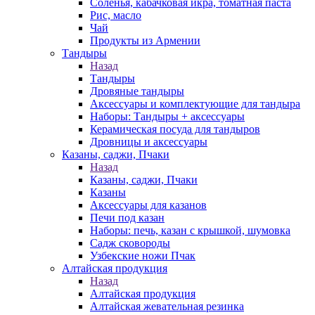
Соленья, кабачковая икра, томатная паста
Рис, масло
Чай
Продукты из Армении
Тандыры
Назад
Тандыры
Дровяные тандыры
Аксессуары и комплектующие для тандыра
Наборы: Тандыры + аксессуары
Керамическая посуда для тандыров
Дровницы и аксессуары
Казаны, саджи, Пчаки
Назад
Казаны, саджи, Пчаки
Казаны
Аксессуары для казанов
Печи под казан
Наборы: печь, казан с крышкой, шумовка
Садж сковороды
Узбекские ножи Пчак
Алтайская продукция
Назад
Алтайская продукция
Алтайская жевательная резинка