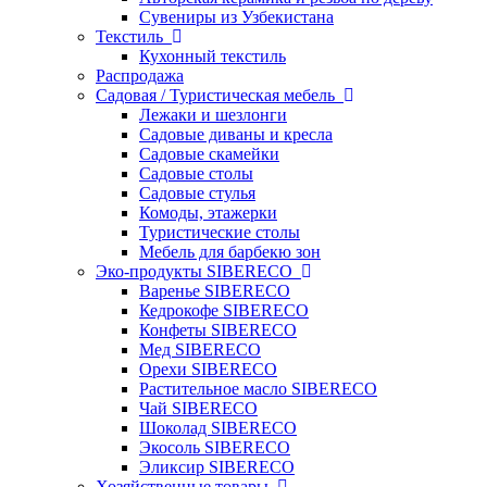
Сувениры из Узбекистана
Текстиль
Кухонный текстиль
Распродажа
Садовая / Туристическая мебель
Лежаки и шезлонги
Садовые диваны и кресла
Садовые скамейки
Садовые столы
Садовые стулья
Комоды, этажерки
Туристические столы
Мебель для барбекю зон
Эко-продукты SIBERECO
Варенье SIBERECO
Кедрокофе SIBERECO
Конфеты SIBERECO
Мед SIBERECO
Орехи SIBERECO
Растительное масло SIBERECO
Чай SIBERECO
Шоколад SIBERECO
Экосоль SIBERECO
Эликсир SIBERECO
Хозяйственные товары