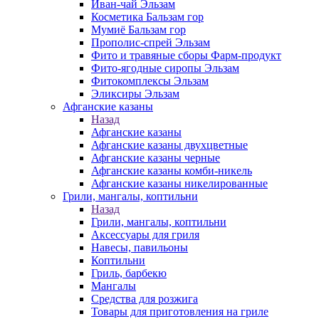
Иван-чай Эльзам
Косметика Бальзам гор
Мумиё Бальзам гор
Прополис-спрей Эльзам
Фито и травяные сборы Фарм-продукт
Фито-ягодные сиропы Эльзам
Фитокомплексы Эльзам
Эликсиры Эльзам
Афганские казаны
Назад
Афганские казаны
Афганские казаны двухцветные
Афганские казаны черные
Афганские казаны комби-никель
Афганские казаны никелированные
Грили, мангалы, коптильни
Назад
Грили, мангалы, коптильни
Аксессуары для гриля
Навесы, павильоны
Коптильни
Гриль, барбекю
Мангалы
Средства для розжига
Товары для приготовления на гриле