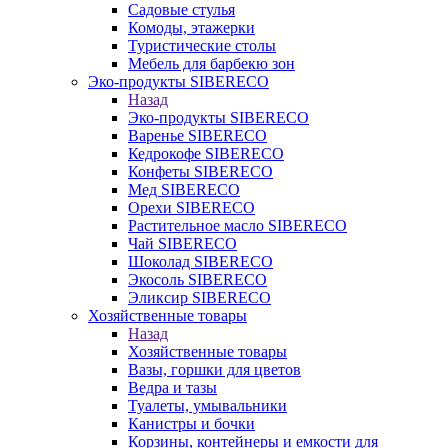
Садовые стулья
Комоды, этажерки
Туристические столы
Мебель для барбекю зон
Эко-продукты SIBERECO
Назад
Эко-продукты SIBERECO
Варенье SIBERECO
Кедрокофе SIBERECO
Конфеты SIBERECO
Мед SIBERECO
Орехи SIBERECO
Растительное масло SIBERECO
Чай SIBERECO
Шоколад SIBERECO
Экосоль SIBERECO
Эликсир SIBERECO
Хозяйственные товары
Назад
Хозяйственные товары
Вазы, горшки для цветов
Ведра и тазы
Туалеты, умывальники
Канистры и бочки
Корзины, контейнеры и емкости для