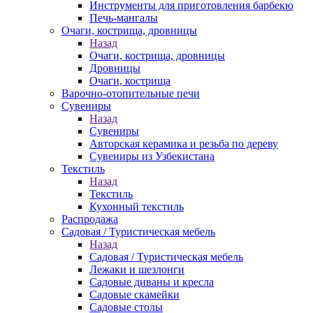
Инструменты для приготовления барбекю
Печь-мангалы
Очаги, кострища, дровницы
Назад
Очаги, кострища, дровницы
Дровницы
Очаги, кострища
Варочно-отопительные печи
Сувениры
Назад
Сувениры
Авторская керамика и резьба по дереву
Сувениры из Узбекистана
Текстиль
Назад
Текстиль
Кухонный текстиль
Распродажа
Садовая / Туристическая мебель
Назад
Садовая / Туристическая мебель
Лежаки и шезлонги
Садовые диваны и кресла
Садовые скамейки
Садовые столы