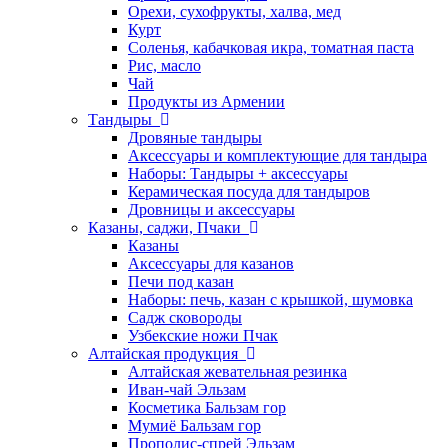
Орехи, сухофрукты, халва, мед
Курт
Соленья, кабачковая икра, томатная паста
Рис, масло
Чай
Продукты из Армении
Тандыры
Дровяные тандыры
Аксессуары и комплектующие для тандыра
Наборы: Тандыры + аксессуары
Керамическая посуда для тандыров
Дровницы и аксессуары
Казаны, саджи, Пчаки
Казаны
Аксессуары для казанов
Печи под казан
Наборы: печь, казан с крышкой, шумовка
Садж сковороды
Узбекские ножи Пчак
Алтайская продукция
Алтайская жевательная резинка
Иван-чай Эльзам
Косметика Бальзам гор
Мумиё Бальзам гор
Прополис-спрей Эльзам